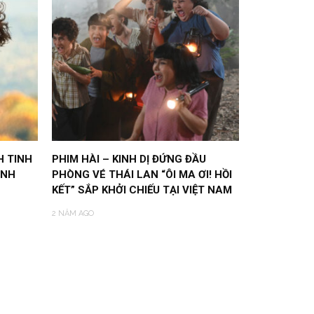
 TINH
PHIM HÀI – KINH DỊ ĐỨNG ĐẦU
ẢNH
PHÒNG VÉ THÁI LAN “ÔI MA ƠI! HỒI
KẾT” SẮP KHỞI CHIẾU TẠI VIỆT NAM
2 NĂM AGO