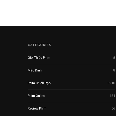
CATEGORIES
Giới Thiệu Phim
8
Mặc Định
8
Phim Chiếu Rạp
1.210
Phim Online
184
Review Phim
56