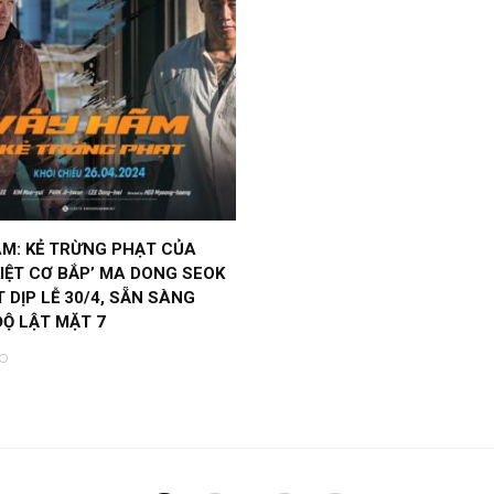
M: KẺ TRỪNG PHẠT CỦA
KIỆT CƠ BẮP’ MA DONG SEOK
 DỊP LỄ 30/4, SẴN SÀNG
Ộ LẬT MẶT 7
O