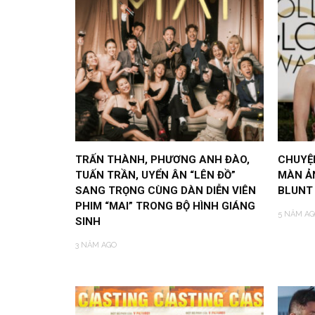
TRẤN THÀNH, PHƯƠNG ANH ĐÀO,
CHUYỆN
TUẤN TRẦN, UYỂN ÂN “LÊN ĐỒ”
MÀN Ả
SANG TRỌNG CÙNG DÀN DIỄN VIÊN
BLUNT 
PHIM “MAI” TRONG BỘ HÌNH GIÁNG
5 NĂM AG
SINH
3 NĂM AGO