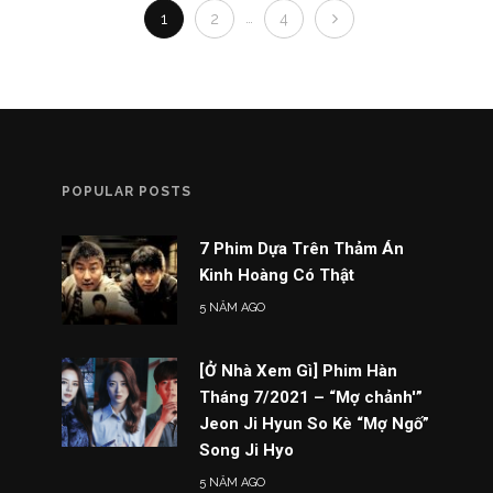
…
1
2
4
POPULAR POSTS
7 Phim Dựa Trên Thảm Án
Kinh Hoàng Có Thật
5 NĂM AGO
[Ở Nhà Xem Gì] Phim Hàn
Tháng 7/2021 – “Mợ chảnh'”
Jeon Ji Hyun So Kè “Mợ Ngố”
Song Ji Hyo
5 NĂM AGO