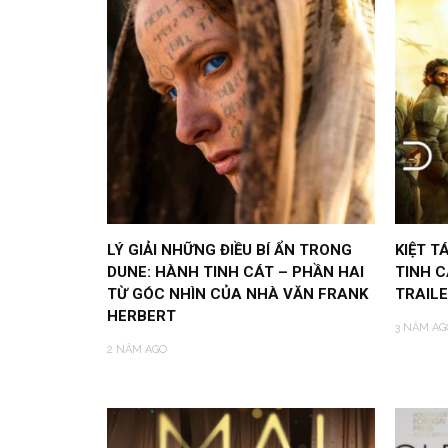
LÝ GIẢI NHỮNG ĐIỀU BÍ ẨN TRONG
KIỆT T
DUNE: HÀNH TINH CÁT – PHẦN HAI
TINH C
TỪ GÓC NHÌN CỦA NHÀ VĂN FRANK
TRAIL
HERBERT
3 NĂM AG
2 NĂM AGO