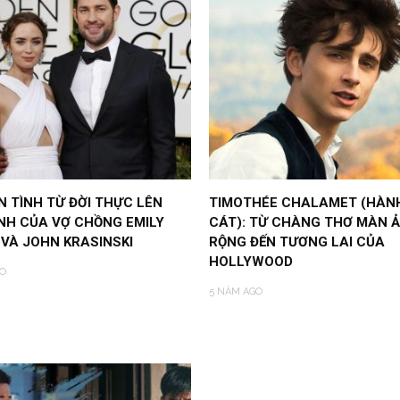
 TÌNH TỪ ĐỜI THỰC LÊN
TIMOTHÉE CHALAMET (HÀNH
NH CỦA VỢ CHỒNG EMILY
CÁT): TỪ CHÀNG THƠ MÀN 
VÀ JOHN KRASINSKI
RỘNG ĐẾN TƯƠNG LAI CỦA
HOLLYWOOD
O
5 NĂM AGO