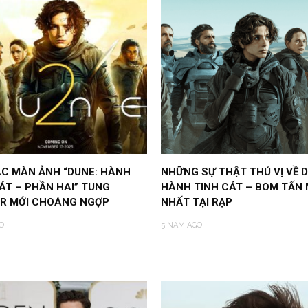
ÁC MÀN ẢNH “DUNE: HÀNH
NHỮNG SỰ THẬT THÚ VỊ VỀ D
ÁT – PHẦN HAI” TUNG
HÀNH TINH CÁT – BOM TẤN 
ER MỚI CHOÁNG NGỢP
NHẤT TẠI RẠP
O
5 NĂM AGO