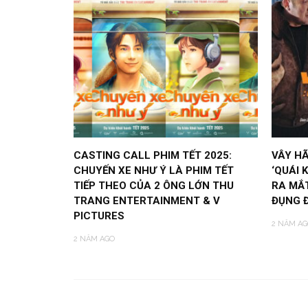
CASTING CALL PHIM TẾT 2025:
VÂY HÃ
CHUYẾN XE NHƯ Ý LÀ PHIM TẾT
‘QUÁI 
TIẾP THEO CỦA 2 ÔNG LỚN THU
RA MẮT
TRANG ENTERTAINMENT & V
ĐỤNG Đ
PICTURES
2 NĂM AG
2 NĂM AGO