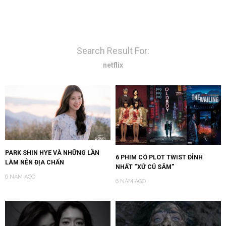
Search Result For:
netflix
PARK SHIN HYE VÀ NHỮNG LẦN
6 PHIM CÓ PLOT TWIST ĐỈNH
LÀM NÊN ĐỊA CHẤN
NHẤT “XỨ CỦ SÂM”
6 NĂM AGO
6 NĂM AGO