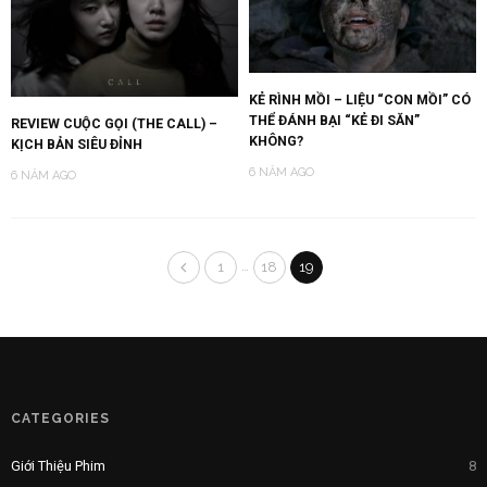
KẺ RÌNH MỒI – LIỆU “CON MỒI” CÓ
THỂ ĐÁNH BẠI “KẺ ĐI SĂN”
REVIEW CUỘC GỌI (THE CALL) –
KHÔNG?
KỊCH BẢN SIÊU ĐỈNH
6 NĂM AGO
6 NĂM AGO
…
1
18
19
CATEGORIES
Giới Thiệu Phim
8