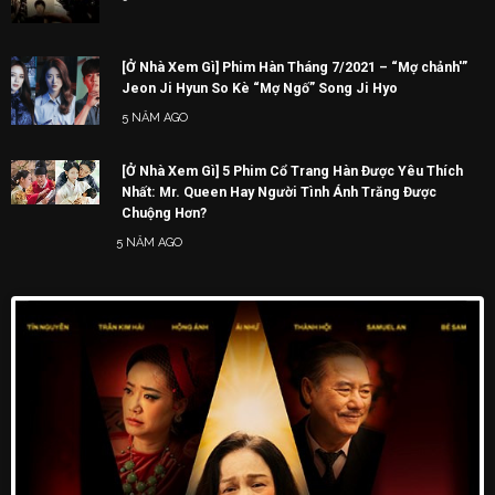
[Ở Nhà Xem Gì] Phim Hàn Tháng 7/2021 – “Mợ chảnh'”
Jeon Ji Hyun So Kè “Mợ Ngố” Song Ji Hyo
5 NĂM AGO
[Ở Nhà Xem Gì] 5 Phim Cổ Trang Hàn Được Yêu Thích
Nhất: Mr. Queen Hay Người Tình Ánh Trăng Được
Chuộng Hơn?
5 NĂM AGO