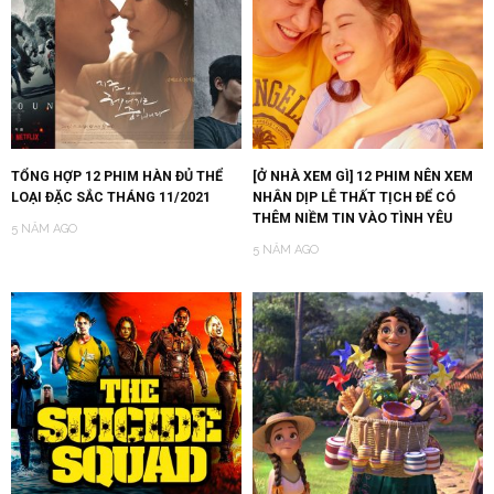
TỔNG HỢP 12 PHIM HÀN ĐỦ THỂ
[Ở NHÀ XEM GÌ] 12 PHIM NÊN XEM
LOẠI ĐẶC SẮC THÁNG 11/2021
NHÂN DỊP LỄ THẤT TỊCH ĐỂ CÓ
THÊM NIỀM TIN VÀO TÌNH YÊU
5 NĂM AGO
5 NĂM AGO