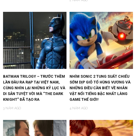
2 NĂM AGO
BATMAN TRILOGY – TRƯỚC THỀM
NHÍM SONIC 2 TUNG SUẤT CHIẾU
LẦN ĐẦU RA RẠP TẠI VIỆT NAM,
SỚM DỊP GIỖ TỔ HÙNG VƯƠNG VÀ
CÙNG NHÌN LẠI NHỮNG KỶ LỤC VÀ
NHỮNG ĐIỀU CẦN BIẾT VỀ NHÂN
DI SẢN TUYỆT VỜI MÀ “THE DARK
VẬT NỔI TIẾNG BẬC NHẤT LÀNG
KNIGHT” ĐÃ TẠO RA
GAME THẾ GIỚI!
3 NĂM AGO
4 NĂM AGO