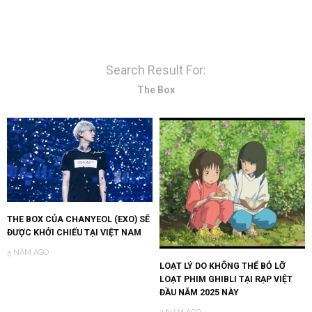
Search Result For:
The Box
THE BOX CỦA CHANYEOL (EXO) SẼ
ĐƯỢC KHỞI CHIẾU TẠI VIỆT NAM
5 NĂM AGO
LOẠT LÝ DO KHÔNG THỂ BỎ LỠ
LOẠT PHIM GHIBLI TẠI RẠP VIỆT
ĐẦU NĂM 2025 NÀY