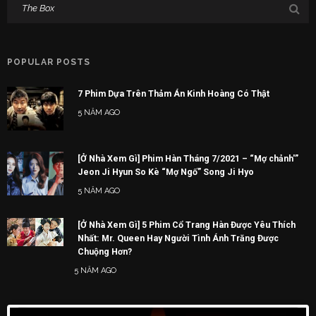
POPULAR POSTS
7 Phim Dựa Trên Thảm Án Kinh Hoàng Có Thật
5 NĂM AGO
[Ở Nhà Xem Gì] Phim Hàn Tháng 7/2021 – “Mợ chảnh'”
Jeon Ji Hyun So Kè “Mợ Ngố” Song Ji Hyo
5 NĂM AGO
[Ở Nhà Xem Gì] 5 Phim Cổ Trang Hàn Được Yêu Thích
Nhất: Mr. Queen Hay Người Tình Ánh Trăng Được
Chuộng Hơn?
5 NĂM AGO