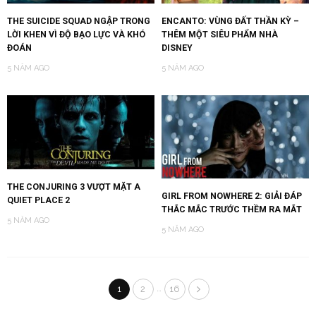
THE SUICIDE SQUAD NGẬP TRONG
ENCANTO: VÙNG ĐẤT THẦN KỲ –
LỜI KHEN VÌ ĐỘ BẠO LỰC VÀ KHÓ
THÊM MỘT SIÊU PHẨM NHÀ
ĐOÁN
DISNEY
5 NĂM AGO
5 NĂM AGO
THE CONJURING 3 VƯỢT MẶT A
GIRL FROM NOWHERE 2: GIẢI ĐÁP
QUIET PLACE 2
THẮC MẮC TRƯỚC THỀM RA MẮT
5 NĂM AGO
5 NĂM AGO
…
1
2
16