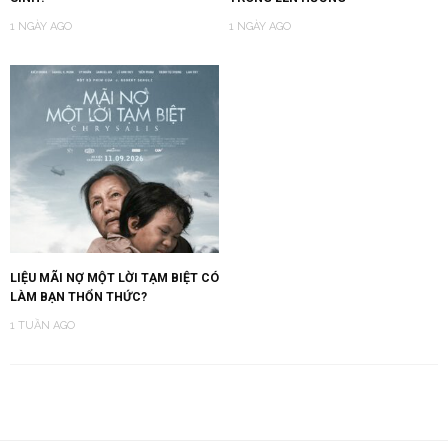
1 NGÀY AGO
1 NGÀY AGO
LIỆU MÃI NỢ MỘT LỜI TẠM BIỆT CÓ
LÀM BẠN THỔN THỨC?
1 TUẦN AGO