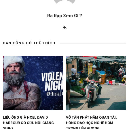
Ra Rạp Xem Gì ?
BẠN CŨNG CÓ THỂ THÍCH
LIỆU ÔNG GIÀ NOEL DAVID
VÕ TẤN PHÁT NẰM QUAN TÀI,
HARBOUR CÓ CỨU NỔI GIÁNG
HỒNG ĐÀO HỌC NGHỀ HÒM
SINH?
TRONG LÊN HƯƠNG