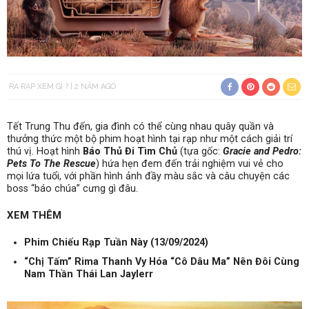
RA RẠP XEM GÌ ?
2 NĂM AGO
Tết Trung Thu đến, gia đình có thể cùng nhau quây quần và
thưởng thức một bộ phim hoạt hình tại rạp như một cách giải trí
thú vị. Hoạt hình
Báo Thủ Đi Tìm Chủ
(tựa gốc:
Gracie and Pedro:
Pets To The Rescue
) hứa hẹn đem đến trải nghiệm vui vẻ cho
mọi lứa tuổi, với phần hình ảnh đầy màu sắc và câu chuyện các
boss “báo chúa” cưng gì đâu.
XEM THÊM
Phim Chiếu Rạp Tuần Này (13/09/2024)
“Chị Tấm” Rima Thanh Vy Hóa “Cô Dâu Ma” Nên Đôi Cùng
Nam Thần Thái Lan Jaylerr