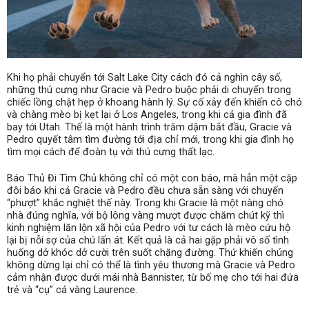
Khi họ phải chuyển tới Salt Lake City cách đó cả nghìn cây số,
những thú cưng như Gracie và Pedro buộc phải di chuyển trong
chiếc lồng chật hẹp ở khoang hành lý. Sự cố xảy đến khiến cô chó
và chàng mèo bị kẹt lại ở Los Angeles, trong khi cả gia đình đã
bay tới Utah. Thế là một hành trình trăm dặm bắt đầu, Gracie và
Pedro quyết tâm tìm đường tới địa chỉ mới, trong khi gia đình họ
tìm mọi cách để đoàn tụ với thú cưng thất lạc.
Báo Thủ Đi Tìm Chủ không chỉ có một con báo, mà hẳn một cặp
đôi báo khi cả Gracie và Pedro đều chưa sẵn sàng với chuyến
“phượt” khắc nghiệt thế này. Trong khi Gracie là một nàng chó
nhà đúng nghĩa, với bộ lông vàng mượt được chăm chút kỹ thì
kinh nghiệm lăn lộn xã hội của Pedro với tư cách là mèo cứu hộ
lại bị nỗi sợ của chú lấn át. Kết quả là cả hai gặp phải vô số tình
huống dở khóc dở cười trên suốt chặng đường. Thứ khiến chúng
không dừng lại chỉ có thể là tình yêu thương mà Gracie và Pedro
cảm nhận được dưới mái nhà Bannister, từ bố mẹ cho tới hai đứa
trẻ và “cụ” cá vàng Laurence.