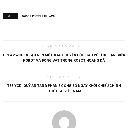
BÁO THỦ ĐI TÌM CHỦ
TAGS :
PREVIOUS ARTICLE
DREAMWORKS TẠO NÊN MỘT CÂU CHUYỆN ĐỘC ĐÁO VỀ TÌNH BẠN GIỮA
ROBOT VÀ ĐỘNG VẬT TRONG ROBOT HOANG DÃ
NEXT ARTICLE
TEE YOD: QUỶ ĂN TẠNG PHẦN 2 CÔNG BỐ NGÀY KHỞI CHIẾU CHÍNH
THỨC TẠI VIỆT NAM