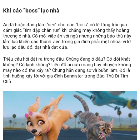
Khi các “boss” lạc nhà
Ai đã hoặc đang làm “sen” cho các “boss” có lẽ từng trải qua
cảm giác “tim đập chân run” khi chẳng may không thấy hoàng
thượng ở nhà. Có mỗi việc ăn với ngủ nhưng những báo thủ này
lắm lúc khiến các thành viên trong gia đình phải mệt nhoài vì lỡ
lưu lạc đâu đó, dạt nhà dạt cửa.
Triệu câu hỏi đặt ra trong đầu: Chúng đang ở đâu? Có đói khát
không? Có lạnh không? Liệu đã ai cưu mang hay chuyện không
may nào có thể xảy ra? Chúng hẳn đang sợ và buồn lắm. Đó là
tình huống xảy tới với gia đình Bannister trong Báo Thủ Đi Tìm
Chủ.