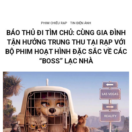
PHIM CHIẾU RẠP
TIN ĐIỆN ẢNH
BÁO THỦ ĐI TÌM CHỦ: CÙNG GIA ĐÌNH
TẬN HƯỞNG TRUNG THU TẠI RẠP VỚI
BỘ PHIM HOẠT HÌNH ĐẶC SẮC VỀ CÁC
“BOSS” LẠC NHÀ