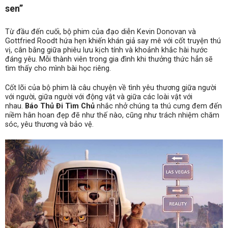
sen”
Từ đầu đến cuối, bộ phim của đạo diễn Kevin Donovan và
Gottfried Roodt hứa hẹn khiến khán giả say mê với cốt truyện thú
vị, cân bằng giữa phiêu lưu kịch tính và khoảnh khắc hài hước
đáng yêu. Mỗi thành viên trong gia đình khi thưởng thức hẳn sẽ
tìm thấy cho mình bài học riêng.
Cốt lõi của bộ phim là câu chuyện về tình yêu thương giữa người
với người, giữa người với động vật và giữa các loài vật với
nhau.
Báo Thủ Đi Tìm Chủ
nhắc nhở chúng ta thú cưng đem đến
niềm hân hoan đẹp đẽ như thế nào, cũng như trách nhiệm chăm
sóc, yêu thương và bảo vệ.