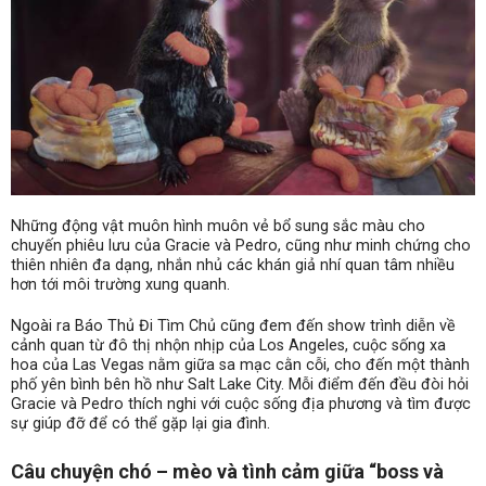
Những động vật muôn hình muôn vẻ bổ sung sắc màu cho
chuyến phiêu lưu của Gracie và Pedro, cũng như minh chứng cho
thiên nhiên đa dạng, nhắn nhủ các khán giả nhí quan tâm nhiều
hơn tới môi trường xung quanh.
Ngoài ra Báo Thủ Đi Tìm Chủ cũng đem đến show trình diễn về
cảnh quan từ đô thị nhộn nhịp của Los Angeles, cuộc sống xa
hoa của Las Vegas nằm giữa sa mạc cằn cỗi, cho đến một thành
phố yên bình bên hồ như Salt Lake City. Mỗi điểm đến đều đòi hỏi
Gracie và Pedro thích nghi với cuộc sống địa phương và tìm được
sự giúp đỡ để có thể gặp lại gia đình.
Câu chuyện chó – mèo và tình cảm giữa “boss và