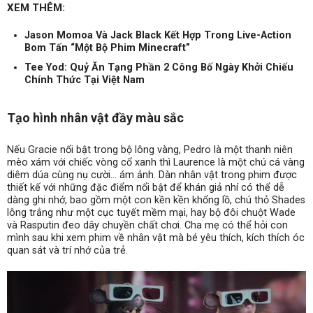
XEM THÊM:
Jason Momoa Và Jack Black Kết Hợp Trong Live-Action
Bom Tấn “Một Bộ Phim Minecraft”
Tee Yod: Quỷ Ăn Tạng Phần 2 Công Bố Ngày Khởi Chiếu
Chính Thức Tại Việt Nam
Tạo hình nhân vật đầy màu sắc
Nếu Gracie nổi bật trong bộ lông vàng, Pedro là một thanh niên
mèo xám với chiếc vòng cổ xanh thì Laurence là một chú cá vàng
diêm dúa cùng nụ cười… ám ảnh. Dàn nhân vật trong phim được
thiết kế với những đặc điểm nổi bật để khán giả nhí có thể dễ
dàng ghi nhớ, bao gồm một con kền kền khổng lồ, chú thỏ Shades
lông trắng như một cục tuyết mềm mại, hay bộ đôi chuột Wade
và Rasputin đeo dây chuyền chất chơi. Cha mẹ có thể hỏi con
mình sau khi xem phim về nhân vật mà bé yêu thích, kích thích óc
quan sát và trí nhớ của trẻ.