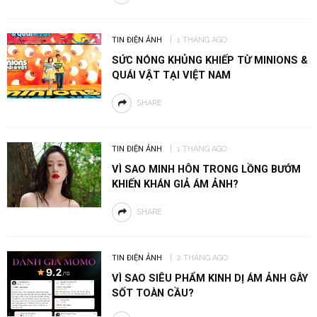
TIN ĐIỆN ẢNH
1 THÁNG AGO
SỨC NÓNG KHỦNG KHIẾP TỪ MINIONS &
QUÁI VẬT TẠI VIỆT NAM
SHARE
TIN ĐIỆN ẢNH
1 THÁNG AGO
VÌ SAO MINH HÔN TRONG LỒNG BƯỚM
KHIẾN KHÁN GIẢ ÁM ẢNH?
SHARE
TIN ĐIỆN ẢNH
2 THÁNG AGO
VÌ SAO SIÊU PHẨM KINH DỊ ÁM ẢNH GÂY
SỐT TOÀN CẦU?