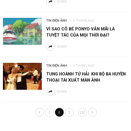
SHARE
TIN ĐIỆN ẢNH
2 THÁNG AGO
VÌ SAO CÔ BÉ PONYO VẪN MÃI LÀ
TUYỆT TÁC CỦA MỌI THỜI ĐẠI?
SHARE
TIN ĐIỆN ẢNH
2 THÁNG AGO
TUNG HOÀNH TỨ HẢI: KHI BỘ BA HUYỀN
THOẠI TÁI XUẤT MÀN ẢNH
SHARE
…
1
2
3
112