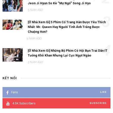
3
[Ở Nhà Xem Gì] 5 Phim Cổ Trang Hàn Được Yêu Thích
Nhất: Mr. Queen Hay Người Tình Ánh Trăng Được
Chuộng Hơn?
5 NĂM AGO
4
[Ở Nhà Xem Gì] Những Bộ Phim Có Hội Bạn Trai Dân IT
Tưởng Khô Khan Nhưng Lại Cực Ngọt Ngào
5 NĂM AGO
KẾT NỐI
Fans
LIKE
4.5K
Subscribers
SUBSCRIBE