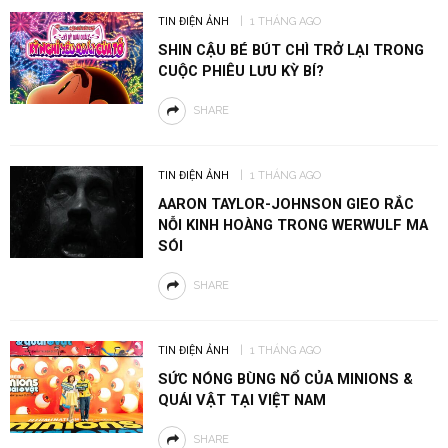
TIN ĐIỆN ẢNH
1 THÁNG AGO
SHIN CẬU BÉ BÚT CHÌ TRỞ LẠI TRONG
CUỘC PHIÊU LƯU KỲ BÍ?
SHARE
TIN ĐIỆN ẢNH
1 THÁNG AGO
AARON TAYLOR-JOHNSON GIEO RẮC
NỖI KINH HOÀNG TRONG WERWULF MA
SÓI
SHARE
TIN ĐIỆN ẢNH
1 THÁNG AGO
SỨC NÓNG BÙNG NỔ CỦA MINIONS &
QUÁI VẬT TẠI VIỆT NAM
SHARE