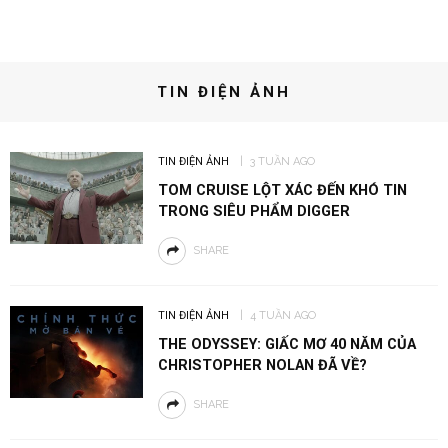
TIN ĐIỆN ẢNH
TIN ĐIỆN ẢNH
3 TUẦN AGO
TOM CRUISE LỘT XÁC ĐẾN KHÓ TIN
TRONG SIÊU PHẨM DIGGER
SHARE
TIN ĐIỆN ẢNH
4 TUẦN AGO
THE ODYSSEY: GIẤC MƠ 40 NĂM CỦA
CHRISTOPHER NOLAN ĐÃ VỀ?
SHARE