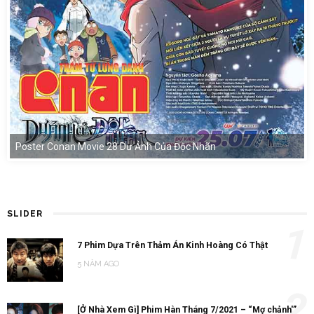
Poster Conan Movie 28 Dư Ảnh Của Độc Nhãn
SLIDER
1
7 Phim Dựa Trên Thảm Án Kinh Hoàng Có Thật
5 NĂM AGO
2
[Ở Nhà Xem Gì] Phim Hàn Tháng 7/2021 – “Mợ chảnh'”
Jeon Ji Hyun So Kè “Mợ Ngố” Song Ji Hyo
5 NĂM AGO