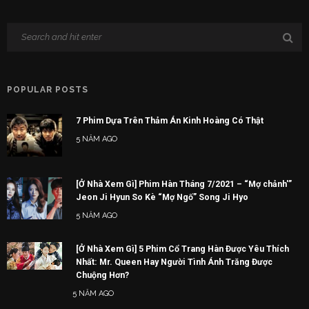
POPULAR POSTS
7 Phim Dựa Trên Thảm Án Kinh Hoàng Có Thật
5 NĂM AGO
[Ở Nhà Xem Gì] Phim Hàn Tháng 7/2021 – “Mợ chảnh'”
Jeon Ji Hyun So Kè “Mợ Ngố” Song Ji Hyo
5 NĂM AGO
[Ở Nhà Xem Gì] 5 Phim Cổ Trang Hàn Được Yêu Thích
Nhất: Mr. Queen Hay Người Tình Ánh Trăng Được
Chuộng Hơn?
5 NĂM AGO