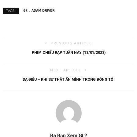
65
ADAM DRIVER
TAGS :
PREVIOUS ARTICLE
PHIM CHIẾU RẠP TUẦN NÀY (13/01/2023)
NEXT ARTICLE
DẠ ĐIỂU – KHI SỰ THẬT ẨN MÌNH TRONG BÓNG TỐI
Ra Rạp Xem Gì ?