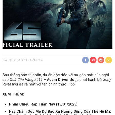
RA RẠP XEM GÌ ?
4 NĂM AGO
Sau thông báo trì hoãn, dự án độc đáo với sự góp mặt của ngôi
sao
Quả Cầu Vàng 2019
–
Adam Driver
được phát hành bởi
Sony
Releasing
đã ra mắt với tên chính thức –
65
.
XEM THÊM:
Phim Chiếu Rạp Tuần Này (13/01/2023)
Hãy Chăm Sóc Mẹ Dự Báo Xu Hướng Sống Của Thế Hệ MZ