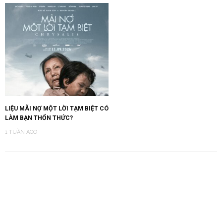
LIỆU MÃI NỢ MỘT LỜI TẠM BIỆT CÓ
LÀM BẠN THỔN THỨC?
1 TUẦN AGO