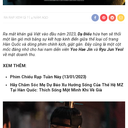
RA RẠP XEM GÌ ?
4 NĂM AGO
Ra mắt khán giả Việt vào đầu năm 2023,
Dạ Điểu
hứa hẹn sẽ thổi
một làn gió mới bằng sự kết hợp kinh điển giữa thể loại cổ trang
Hàn Quốc và dòng phim chính kịch, giật gân. Đây cũng là một cột
mốc đáng nhớ cho hai nam diễn viên
Yoo Hae Jin
và
Ryu Jun Yeol
về mặt doanh thu.
XEM THÊM:
Phim Chiếu Rạp Tuần Này (13/01/2023)
Hãy Chăm Sóc Mẹ Dự Báo Xu Hướng Sống Của Thế Hệ MZ
Tại Hàn Quốc: Thích Sống Một Mình Khi Về Già