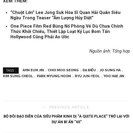
XEM THÊM:
“Chuột Lớn” Lee Jong Suk Hóa Sĩ Quan Hải Quân Siêu
Ngầu Trong Teaser “Âm Lượng Hủy Diệt”
One Piece Film Red Bùng Nổ Phòng Vé Dù Chưa Chính
Thức Khởi Chiếu, Thiết Lập Loạt Kỷ Lục Bom Tấn
Hollywood Cũng Phải Ao Ước
Nguồn ảnh: Tổng hợp
AHN EUN JIN
CHOI MOO SEONG
DẠ ĐIỂU
JO SUNG HA
TAGS :
KIM SUNG CHEOL
PARK MYUNG HOON
RYU JUN-YEOL
YOO HAE JIN
PREVIOUS ARTICLE
BỘ ĐÔI ĐẠO DIỄN CỦA SIÊU PHẨM KINH DỊ “A QUITE PLACE” TRỞ LẠI VỚI
DỰ ÁN BÍ ẨN “65”