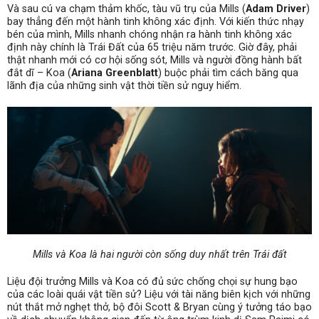
Và sau cú va chạm thảm khốc, tàu vũ trụ của Mills (
Adam Driver
)
bay thẳng đến một hành tinh không xác định. Với kiến thức nhạy
bén của mình, Mills nhanh chóng nhận ra hành tinh không xác
định này chính là Trái Đất của 65 triệu năm trước. Giờ đây, phải
thật nhanh mới có cơ hội sống sót, Mills và người đồng hành bất
đắt dĩ – Koa (
Ariana Greenblatt
) buộc phải tìm cách băng qua
lãnh địa của những sinh vật thời tiền sử nguy hiểm.
Mills và Koa là hai người còn sống duy nhất trên Trái đất
Liệu đội trưởng Mills và Koa có đủ sức chống chọi sự hung bạo
của các loài quái vật tiền sử? Liệu với tài năng biên kịch với những
nút thắt mở nghẹt thở, bộ đôi Scott & Bryan cùng ý tưởng táo bạo