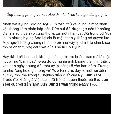
Ông hoàng phòng vé Yoo Hae Jin đã được lên ngôi đúng nghĩa
Nhân vật Kyung Soo do
Ryu Jun Yeo
l thủ vai cũng là một nhân
vật không kém phần hấp dẫn. Sức hút đó được tạo nên từ những
điểm mâu thuẫn vô cùng thú vị. Là một nhân vật đối trọng với Vua
In Jo nhưng Kyung Soo lại chỉ là một danh y không có quyền lực.
Một người tưởng chừng như nhỏ bé như vậy lại chính là chìa khoá
mở ra chân tướng cái chết của Thế tử So Hyun.
Hay đặc biệt hơn, anh không phải người mù hoàn toàn mà là một
người mù “ban ngày”. Điều đó có nghĩa anh không thể nhìn thấy gì
vào ban ngày nhưng đôi mắt ấy lại sáng rõ vào ban đêm. Tương
tự như “ông hoàng phòng vé”
Yoo Hae Jin
, đây là một vai diễn
cực kỳ mới mẻ trong sự nghiệp diễn xuất của
Ryu Jun Yeol
.
Trước đó, khán giả Việt Nam đã trở nên quen thuộc với
Ryu Jun
Yeol
qua vai diễn “Mặt Cún”
Jung Hwan
trong
Reply 1988
.