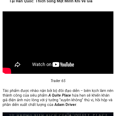
Tại Hàn Quốc: Thích Sống Một Mình Khi Về Già
Trailer 65
Tác phẩm được nhào nặn bởi bộ đôi đạo diễn – biên kịch làm nên
thành công của siêu phẩm
A Quite Place
hứa hẹn sẽ khiến khán
giả điện ảnh nức lòng với ý tưởng “xuyên không” thú vị, hồi hộp và
phần diễn xuất chất lượng của
Adam Driver
.