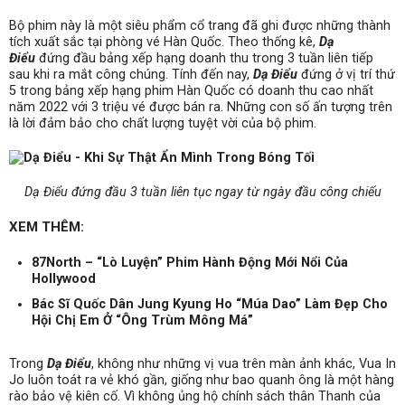
Bộ phim này là một siêu phẩm cổ trang đã ghi được những thành
tích xuất sắc tại phòng vé Hàn Quốc. Theo thống kê,
Dạ
Điểu
đứng đầu bảng xếp hạng doanh thu trong 3 tuần liên tiếp
sau khi ra mắt công chúng. Tính đến nay,
Dạ Điểu
đứng ở vị trí thứ
5 trong bảng xếp hạng phim Hàn Quốc có doanh thu cao nhất
năm 2022 với 3 triệu vé được bán ra. Những con số ấn tượng trên
là lời đảm bảo cho chất lượng tuyệt vời của bộ phim.
Dạ Điểu đứng đầu 3 tuần liên tục ngay từ ngày đầu công chiếu
XEM THÊM:
87North – “Lò Luyện” Phim Hành Động Mới Nổi Của
Hollywood
Bác Sĩ Quốc Dân Jung Kyung Ho “Múa Dao” Làm Đẹp Cho
Hội Chị Em Ở “Ông Trùm Mông Má”
Trong
Dạ Điểu
, không như những vị vua trên màn ảnh khác, Vua In
Jo luôn toát ra vẻ khó gần, giống như bao quanh ông là một hàng
rào bảo vệ kiên cố. Vì không ủng hộ chính sách thân Thanh của