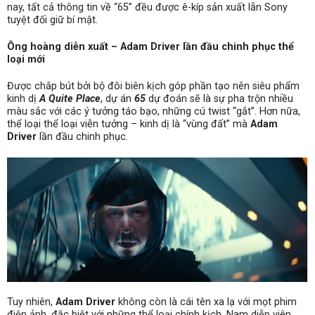
nay, tất cả thông tin về “65” đều được ê-kíp sản xuất lẫn Sony
tuyệt đối giữ bí mật.
Ông hoàng diễn xuất – Adam Driver lần đầu chinh phục thể
loại mới
Được chắp bút bởi bộ đôi biên kịch góp phần tạo nên siêu phẩm
kinh dị
A Quite Place
, dự án
65
dự đoán sẽ là sự pha trộn nhiều
màu sắc với các ý tưởng táo bạo, những cú twist “gắt”. Hơn nữa,
thể loại thể loại viễn tưởng – kinh dị là “vùng đất” mà
Adam
Driver
lần đầu chinh phục.
Tuy nhiên,
Adam Driver
không còn là cái tên xa lạ với mọt phim
điện ảnh, đặc biệt với những thể loại chính kịch. Nam diễn viên