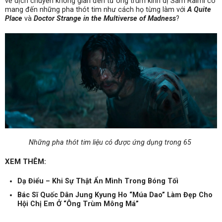
về dịch chuyển không gian đến từ ông trùm kinh dị Sam Raimi có
mang đến những pha thót tim như cách họ từng làm với
A Quite
Place
và
Doctor Strange in the Multiverse of Madness
?
Những pha thót tim liệu có được ứng dụng trong 65
XEM THÊM:
Dạ Điểu – Khi Sự Thật Ẩn Mình Trong Bóng Tối
Bác Sĩ Quốc Dân Jung Kyung Ho “Múa Dao” Làm Đẹp Cho
Hội Chị Em Ở “Ông Trùm Mông Má”