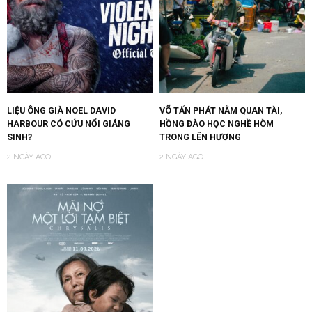
LIỆU ÔNG GIÀ NOEL DAVID
VÕ TẤN PHÁT NẰM QUAN TÀI,
HARBOUR CÓ CỨU NỔI GIÁNG
HỒNG ĐÀO HỌC NGHỀ HÒM
SINH?
TRONG LÊN HƯƠNG
2 NGÀY AGO
2 NGÀY AGO