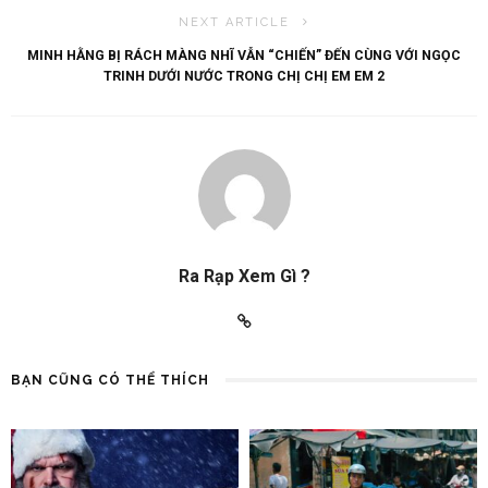
NEXT ARTICLE
MINH HẰNG BỊ RÁCH MÀNG NHĨ VẪN “CHIẾN” ĐẾN CÙNG VỚI NGỌC
TRINH DƯỚI NƯỚC TRONG CHỊ CHỊ EM EM 2
Ra Rạp Xem Gì ?
BẠN CŨNG CÓ THỂ THÍCH