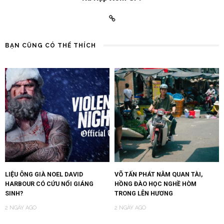
BẠN CŨNG CÓ THỂ THÍCH
LIỆU ÔNG GIÀ NOEL DAVID
VÕ TẤN PHÁT NẰM QUAN TÀI,
HARBOUR CÓ CỨU NỔI GIÁNG
HỒNG ĐÀO HỌC NGHỀ HÒM
SINH?
TRONG LÊN HƯƠNG
2 NGÀY AGO
2 NGÀY AGO