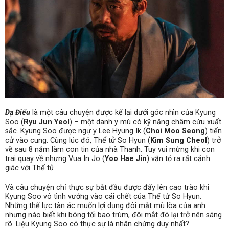
Dạ Điểu
là một câu chuyện được kể lại dưới góc nhìn của Kyung
Soo (
Ryu Jun Yeol
) – một danh y mù có kỹ năng châm cứu xuất
sắc. Kyung Soo được ngự y Lee Hyung Ik (
Choi Moo Seong
) tiến
cử vào cung. Cùng lúc đó, Thế tử So Hyun (
Kim Sung Cheol
) trở
về sau 8 năm làm con tin của nhà Thanh. Tuy vui mừng khi con
trai quay về nhưng Vua In Jo (
Yoo Hae Jin
) vẫn tỏ ra rất cảnh
giác với Thế tử.
Và câu chuyện chỉ thực sự bắt đầu được đẩy lên cao trào khi
Kyung Soo vô tình vướng vào cái chết của Thế tử So Hyun.
Những thế lực tàn ác muốn lợi dụng đôi mắt mù lòa của anh
nhưng nào biết khi bóng tối bao trùm, đôi mắt đó lại trở nên sáng
rõ. Liệu Kyung Soo có thực sự là nhân chứng duy nhất?