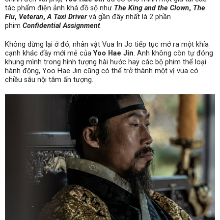
tác phẩm điện ảnh khá đồ sộ như
The King and the Clown
,
The
Flu
,
Veteran
,
A Taxi Driver
và gần đây nhất là 2 phần
phim
Confidential Assignment
.
Không dừng lại ở đó, nhân vật Vua In Jo tiếp tục mở ra một khía
cạnh khác đầy mới mẻ của
Yoo Hae Jin
. Anh không còn tự đóng
khung mình trong hình tượng hài hước hay các bộ phim thể loại
hành động, Yoo Hae Jin cũng có thể trở thành một vị vua có
chiều sâu nội tâm ấn tượng.