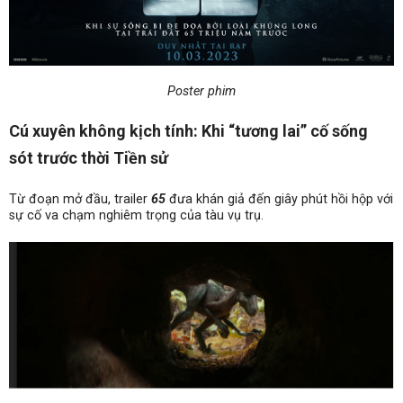
Poster phim
Cú xuyên không kịch tính: Khi “tương lai” cố sống
sót trước thời Tiền sử
Từ đoạn mở đầu, trailer
65
đưa khán giả đến giây phút hồi hộp với
sự cố va chạm nghiêm trọng của tàu vụ trụ.