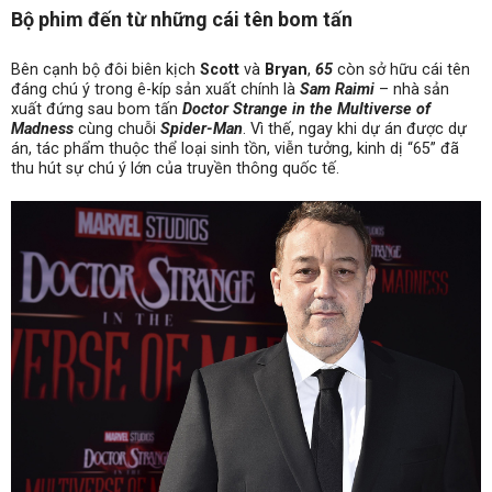
Bộ phim đến từ những cái tên bom tấn
Bên cạnh bộ đôi biên kịch
Scott
và
Bryan
,
65
còn sở hữu cái tên
đáng chú ý trong ê-kíp sản xuất chính là
Sam Raimi
– nhà sản
xuất đứng sau bom tấn
Doctor Strange in the Multiverse of
Madness
cùng chuỗi
Spider-Man
. Vì thế, ngay khi dự án được dự
án, tác phẩm thuộc thể loại sinh tồn, viễn tưởng, kinh dị “65” đã
thu hút sự chú ý lớn của truyền thông quốc tế.