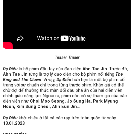
Teaser Trailer
Dạ Điểu
là bộ phim đầu tay của đạo diễn
Ahn Tae Jin
. Trước đó,
Ahn Tae Jin
từng là trợ lý đạo diễn cho bộ phim nổi tiếng
The
King and The Clown
. Vì vậy,
Dạ Điểu
hứa hẹn là một bộ phim cổ
trang với sự chuẩn chỉ trong từng thước phim. Khán giả có thể
chờ đợi để thưởng thức màn đối đầu phá án của hai diễn viên
chính giàu năng lực. Ngoài ra, phim còn có sự tham gia của các
diễn viên như
Choi Moo Seong, Jo Sung Ha, Park Myung
Hoon, Kim Sung Cheol, Ahn Eun Jin…
Dạ Điểu
khởi chiếu ở tất cả các rạp trên toàn quốc từ ngày
13.01.2023
.