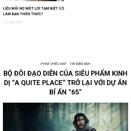
LIỆU MÃI NỢ MỘT LỜI TẠM BIỆT CÓ
LÀM BẠN THỔN THỨC?
1 TUẦN AGO
PHIM CHIẾU RẠP
TIN ĐIỆN ẢNH
BỘ ĐÔI ĐẠO DIỄN CỦA SIÊU PHẨM KINH
DỊ “A QUITE PLACE” TRỞ LẠI VỚI DỰ ÁN
BÍ ẨN “65”