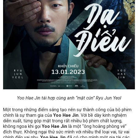
Yoo Hae Jin tái hợp cùng anh “mặt cún” Ryu Jun Yeol
Một trong những điểm sáng tạo nên sự thành công của bộ phim
chính là sự tham gia của
Yoo Hae Jin
. Với bề dày kinh nghiệm
diễn xuất, từng góp mặt trong rất nhiều bộ phim chất lượng,
không ngoa khi gọi
Yoo Hae Jin
là một “ông hoàng phòng vé”
đích thực. Không ngại thử sức mình với nhiều thể loại vai, từ vai
chính đến vai phụ,
Yoo Hae Jin
đã có cho mình một gia tài các