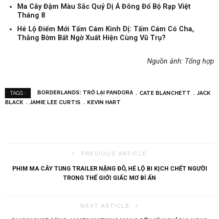
Ma Cây Đậm Màu Sắc Quỷ Dị Á Đông Đổ Bộ Rạp Việt
Tháng 8
Hé Lộ Điểm Mới Tấm Cám Kinh Dị: Tấm Cám Có Cha,
Thằng Bờm Bất Ngờ Xuất Hiện Cùng Vũ Trụ?
Nguồn ảnh: Tổng hợp
BORDERLANDS: TRỞ LẠI PANDORA
CATE BLANCHETT
JACK
TAGS :
BLACK
JAMIE LEE CURTIS
KEVIN HART
PREVIOUS ARTICLE
PHIM MA CÂY TUNG TRAILER NẶNG ĐÔ, HÉ LỘ BI KỊCH CHẾT NGƯỜI
TRONG THẾ GIỚI GIẤC MƠ BÍ ẨN
NEXT ARTICLE