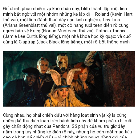
Để chinh phục nhiệm vụ khó nhằn này, Lilith thành lập một liên
minh bất ngờ với một nhóm những kẻ lập dị – Roland (Kevin Hart
thủ vai), một lính đánh thuê dày dạn kinh nghiệm; Tiny Tina
(Ariana Greenblatt thủ vai), một cô nàng tuổi teen điên rồ cùng
người bảo vệ Krieg (Florian Munteanu thủ vai); Patricia Tannis
(Jamie Lee Curtis lồng tiếng), một nhà khoa học kỳ quặc; và cuối
cùng là Claptrap (Jack Black lồng tiếng), một rô-bốt thông minh.
Cùng nhau, họ phải chiến đấu với hàng loạt sinh vật kỳ lạ cùng
những kẻ thù điên loạn trên hành tinh này để khám phá ra bí mật
gây chấn động nhất của Pandora. Số phận của vũ trụ giờ đây
nằm trong tay những kẻ điên rồ này, nhưng họ còn một mục tiêu
cao cả hơn để chiến đấu – vì chính những người đồng đội của