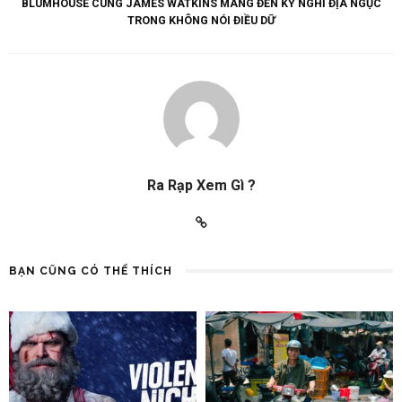
BLUMHOUSE CÙNG JAMES WATKINS MANG ĐẾN KỲ NGHỈ ĐỊA NGỤC
TRONG KHÔNG NÓI ĐIỀU DỮ
Ra Rạp Xem Gì ?
BẠN CŨNG CÓ THỂ THÍCH