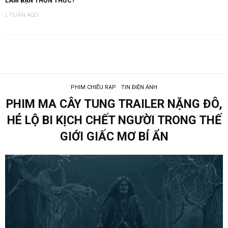
LÀM BẠN THỔN THỨC?
1 TUẦN AGO
PHIM CHIẾU RẠP
TIN ĐIỆN ẢNH
PHIM MA CÂY TUNG TRAILER NẶNG ĐÔ,
HÉ LỘ BI KỊCH CHẾT NGƯỜI TRONG THẾ
GIỚI GIẤC MƠ BÍ ẨN