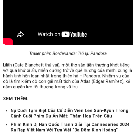
Trailer phim Borderlands: Trở lại Pandora
Lilith (Cate Blanchett thủ vai), một thợ săn tiền thưởng khét tiếng
với quá khứ bí ẩn, miễn cưỡng trở về quê hương của mình, cũng là
hành tinh hỗn loạn nhất trong thiên hà – Pandora. Nhiệm vụ của
cô là tìm kiếm cô con gái mất tích của Atlas (Edgar Ramírez), kẻ
nắm quyền lực tối thượng trong vũ trụ.
XEM THÊM:
Nụ Cười Tạm Biệt Của Cố Diễn Viên Lee Sun-Kyun Trong
Cảnh Cuối Phim Dự Án Mật: Thảm Hoạ Trên Cầu
Phim Kinh Dị Hàn Quốc Tranh Giải Tại Canneseries 2024
Ra Rạp Việt Nam Với Tựa Việt “Ba Đêm Kinh Hoàng”