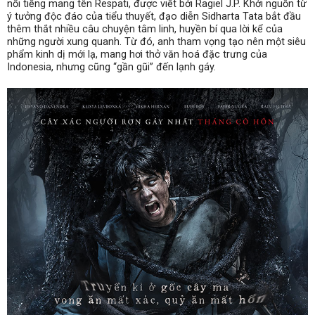
nổi tiếng mang tên Respati, được viết bởi Ragiel J.P. Khởi nguồn từ
ý tưởng độc đáo của tiểu thuyết, đạo diễn Sidharta Tata bắt đầu
thêm thắt nhiều câu chuyện tâm linh, huyền bí qua lời kể của
những người xung quanh. Từ đó, anh tham vọng tạo nên một siêu
phẩm kinh dị mới lạ, mang hơi thở văn hoá đặc trưng của
Indonesia, nhưng cũng “gần gũi” đến lạnh gáy.