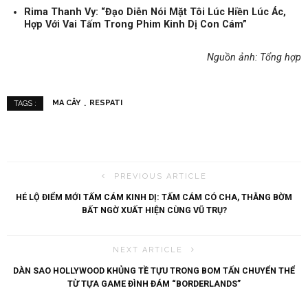
Rima Thanh Vy: “Đạo Diễn Nói Mặt Tôi Lúc Hiền Lúc Ác,
Hợp Với Vai Tấm Trong Phim Kinh Dị Con Cám”
Nguồn ảnh: Tổng hợp
MA CÂY
RESPATI
TAGS :
PREVIOUS ARTICLE
HÉ LỘ ĐIỂM MỚI TẤM CÁM KINH DỊ: TẤM CÁM CÓ CHA, THẰNG BỜM
BẤT NGỜ XUẤT HIỆN CÙNG VŨ TRỤ?
NEXT ARTICLE
DÀN SAO HOLLYWOOD KHỦNG TỀ TỰU TRONG BOM TẤN CHUYỂN THỂ
TỪ TỰA GAME ĐÌNH ĐÁM “BORDERLANDS”