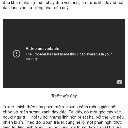
đầu khám phá sự thật,
chạy đua với thời gian trước khi đẩy tất cả
dân làng vào sự trừng phạt của quỷ.
Trailer Ma Cây
Trailer chính thức của phim mở ra khung cảnh mộng giới chết
chóc với màn sương xanh dày đặc. Tại đây, có một gốc cây xác
người ngự trị – nơi tụ hội những linh hồn bị sát hại bởi thế lực siêu
nhiên bí ẩn. Theo đó, đoạn trailer cũng hé lộ một phần nghi thức
hiến tế điển hình trong các bộ phim ma thuật đen, càng khơi gợi