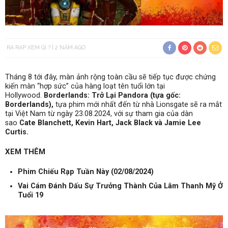
RA RẠP XEM GÌ ?
2 NĂM AGO
Tháng 8 tới đây, màn ảnh rộng toàn cầu sẽ tiếp tục được chứng
kiến màn “hợp sức” của hàng loạt tên tuổi lớn tại
Hollywood.
Borderlands: Trở Lại Pandora (tựa gốc:
Borderlands),
tựa phim mới nhất đến từ nhà Lionsgate sẽ ra mắt
tại Việt Nam từ ngày 23.08.2024, với sự tham gia của dàn
sao
Cate Blanchett, Kevin Hart, Jack Black và Jamie Lee
Curtis.
XEM THÊM
Phim Chiếu Rạp Tuần Này (02/08/2024)
Vai Cám Đánh Dấu Sự Trưởng Thành Của Lâm Thanh Mỹ Ở
Tuổi 19