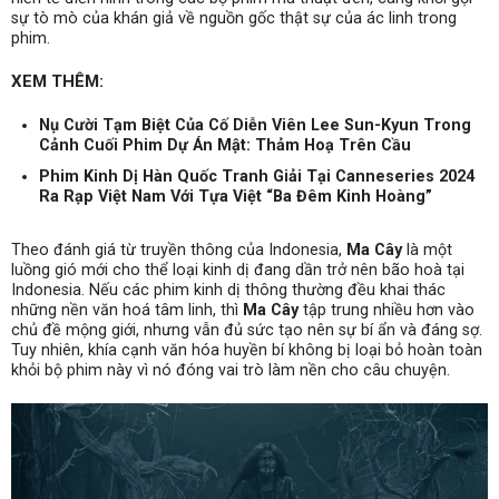
sự tò mò của khán giả về nguồn gốc thật sự của ác linh trong
phim.
XEM THÊM:
Nụ Cười Tạm Biệt Của Cố Diễn Viên Lee Sun-Kyun Trong
Cảnh Cuối Phim Dự Án Mật: Thảm Hoạ Trên Cầu
Phim Kinh Dị Hàn Quốc Tranh Giải Tại Canneseries 2024
Ra Rạp Việt Nam Với Tựa Việt “Ba Đêm Kinh Hoàng”
Theo đánh giá từ truyền thông của Indonesia,
Ma Cây
là một
luồng gió mới cho thể loại kinh dị đang dần trở nên bão hoà tại
Indonesia. Nếu các phim kinh dị thông thường đều khai thác
những nền văn hoá tâm linh, thì
Ma Cây
tập trung nhiều hơn vào
chủ đề mộng giới, nhưng vẫn đủ sức tạo nên sự bí ẩn và đáng sợ.
Tuy nhiên, khía cạnh văn hóa huyền bí không bị loại bỏ hoàn toàn
khỏi bộ phim này vì nó đóng vai trò làm nền cho câu chuyện.