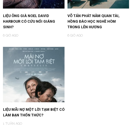
LIỆU ÔNG GIÀ NOEL DAVID
VÕ TẤN PHÁT NẰM QUAN TÀI,
HARBOUR CÓ CỨU NỔI GIÁNG
HỒNG ĐÀO HỌC NGHỀ HÒM
SINH?
TRONG LÊN HƯƠNG
6 GIỜ AGO
6 GIỜ AGO
LIỆU MÃI NỢ MỘT LỜI TẠM BIỆT CÓ
LÀM BẠN THỔN THỨC?
1 TUẦN AGO