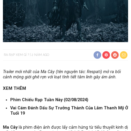
RA RẠP XEM GÌ ?
2 NĂM AGO
Trailer mới nhất của Ma Cây (tên nguyên tác: Respati) mở ra bối
cảnh mộng giới ghê rợn với loạt tình tiết tâm linh gây ám ảnh.
XEM THÊM
Phim Chiếu Rạp Tuần Này (02/08/2024)
Vai Cám Đánh Dấu Sự Trưởng Thành Của Lâm Thanh Mỹ Ở
Tuổi 19
Ma Cây
là phim điện ảnh được lấy cảm hứng từ tiểu thuyết kinh dị