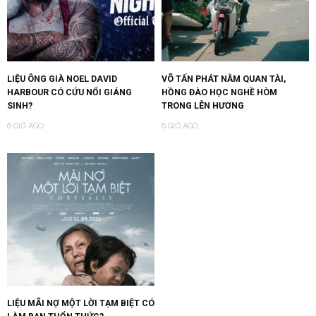
LIỆU ÔNG GIÀ NOEL DAVID
VÕ TẤN PHÁT NẰM QUAN TÀI,
HARBOUR CÓ CỨU NỔI GIÁNG
HỒNG ĐÀO HỌC NGHỀ HÒM
SINH?
TRONG LÊN HƯƠNG
6 GIỜ AGO
6 GIỜ AGO
LIỆU MÃI NỢ MỘT LỜI TẠM BIỆT CÓ