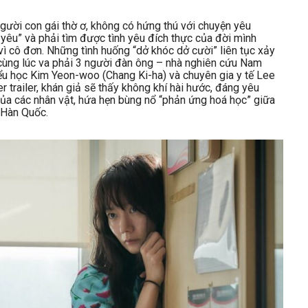
ười con gái thờ ơ, không có hứng thú với chuyện yêu
h yêu” và phải tìm được tình yêu đích thực của đời mình
vì cô đơn. Những tình huống “dở khóc dở cười” liên tục xảy
 cùng lúc va phải 3 người đàn ông – nhà nghiên cứu Nam
iểu học Kim Yeon-woo (Chang Ki-ha) và chuyên gia y tế Lee
 trailer, khán giả sẽ thấy không khí hài hước, đáng yêu
của các nhân vật, hứa hẹn bùng nổ “phản ứng hoá học” giữa
a Hàn Quốc.