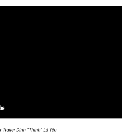
r Trailer Dính “Thính” Là Yêu