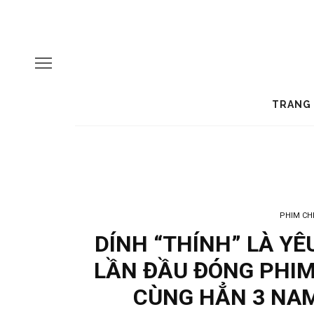
TRANG
PHIM CH
DÍNH “THÍNH” LÀ YÊ
LẦN ĐẦU ĐÓNG PHIM
CÙNG HẲN 3 NAM