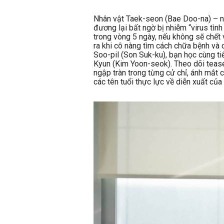
Nhân vật Taek-seon (Bae Doo-na) – ng
đương lại bất ngờ bị nhiễm “virus tìn
trong vòng 5 ngày, nếu không sẽ chết 
ra khi cô nàng tìm cách chữa bệnh và
Soo-pil (Son Suk-ku), bạn học cùng t
Kyun (Kim Yoon-seok). Theo dõi teaser
ngập tràn trong từng cử chỉ, ánh mắt 
các tên tuổi thực lực về diễn xuất củ