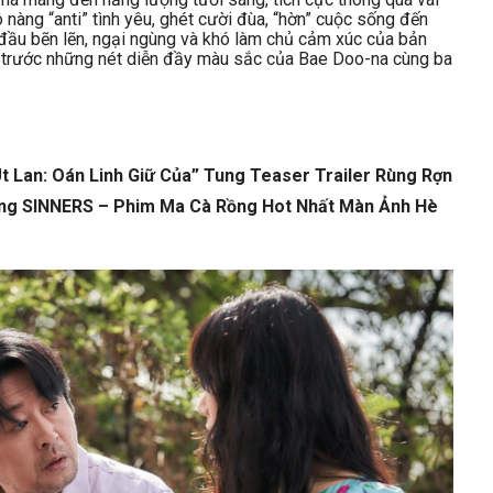
 nàng “anti” tình yêu, ghét cười đùa, “hờn” cuộc sống đến
 đầu bẽn lẽn, ngại ngùng và khó làm chủ cảm xúc của bản
ú trước những nét diễn đầy màu sắc của Bae Doo-na cùng ba
t Lan: Oán Linh Giữ Của” Tung Teaser Trailer Rùng Rợn
rong SINNERS – Phim Ma Cà Rồng Hot Nhất Màn Ảnh Hè