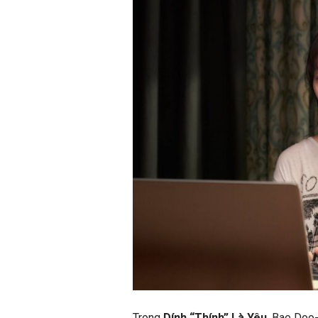
Trong
Dính “Thính” Là Yêu
, Bae Doo-