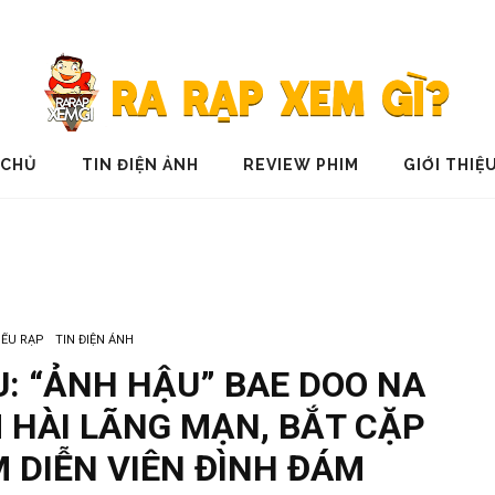
 CHỦ
TIN ĐIỆN ẢNH
REVIEW PHIM
GIỚI THIỆ
IẾU RẠP
TIN ĐIỆN ẢNH
U: “ẢNH HẬU” BAE DOO NA
 HÀI LÃNG MẠN, BẮT CẶP
 DIỄN VIÊN ĐÌNH ĐÁM