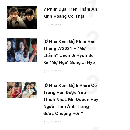
1
7 Phim Dựa Trên Thảm Án
Kinh Hoàng Có Thật
5 NĂM AGO
2
[Ở Nhà Xem Gì] Phim Hàn
Tháng 7/2021 – “Mợ
chảnh'” Jeon Ji Hyun So
Kè “Mợ Ngố” Song Ji Hyo
5 NĂM AGO
3
[Ở Nhà Xem Gì] 5 Phim Cổ
Trang Hàn Được Yêu
Thích Nhất: Mr. Queen Hay
Người Tình Ánh Trăng
Được Chuộng Hơn?
5 NĂM AGO