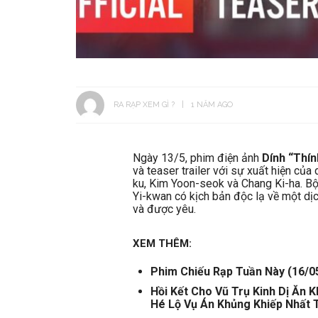
RA RẠP XEM GÌ ?
1 NĂM AGO
Ngày 13/5, phim điện ảnh
Dính “Thín
và teaser trailer với sự xuất hiện c
ku, Kim Yoon-seok và Chang Ki-ha. Bộ
Yi-kwan có kịch bản độc lạ về một d
và được yêu.
XEM THÊM:
Phim Chiếu Rạp Tuần Này (16/0
Hồi Kết Cho Vũ Trụ Kinh Dị Ăn 
Hé Lộ Vụ Án Khủng Khiếp Nhất 