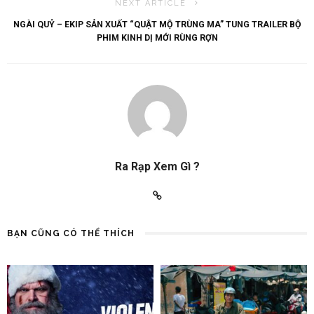
NEXT ARTICLE
NGÀI QUỶ – EKIP SẢN XUẤT “QUẬT MỘ TRÙNG MA” TUNG TRAILER BỘ
PHIM KINH DỊ MỚI RÙNG RỢN
Ra Rạp Xem Gì ?
BẠN CŨNG CÓ THỂ THÍCH