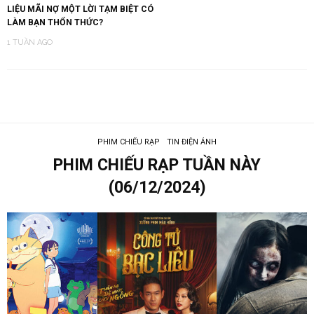
LIỆU MÃI NỢ MỘT LỜI TẠM BIỆT CÓ
LÀM BẠN THỔN THỨC?
1 TUẦN AGO
PHIM CHIẾU RẠP
TIN ĐIỆN ẢNH
PHIM CHIẾU RẠP TUẦN NÀY
(06/12/2024)