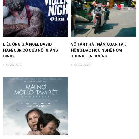
LIỆU ÔNG GIÀ NOEL DAVID
VÕ TẤN PHÁT NẰM QUAN TÀI,
HARBOUR CÓ CỨU NỔI GIÁNG
HỒNG ĐÀO HỌC NGHỀ HÒM
SINH?
TRONG LÊN HƯƠNG
1 NGÀY AGO
1 NGÀY AGO