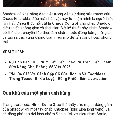
Shadow có khả năng đặc biệt trong việc sử dụng sức mạnh của
Chaos Emeralds, điều mà nhân vật này tự nhận mình là người hiểu
rõ nhất. Chiêu thức nổi bật là
Chaos Control
, cho phép Shadow
điều khiển không gian và thời gian. Với kỹ thuật này, nhím Shadow
có thể dịch chuyển tức thời, làm chậm hoặc đóng băng thời gian,
và tạo ra các vùng không gian méo mó để tấn công hoặc phòng
thủ.
XEM THÊM:
Nụ Hôn Bạc Tỷ – Phim Tết Tiếp Theo Ra Trận Tiếp Thêm
Sức Nóng Cho Phòng Vé Việt 2025
“Nổi Da Gà” Với Cảnh Gặp Gỡ Của Hiccup Và Toothless
Trong Teaser Bí Kíp Luyện Rồng Phiên Bản Live-action
Quá khứ của một phản anh hùng
Trong trailer của
Nhím Sonic 3
, có thể thấy sức mạnh đáng gờm
của Shadow khi một tay chấp Knuckles (Idris Elba lồng tiếng) và
dễ dàng phá tan đội hình nhóm Sonic. Đối với siêu nhím Sonic,