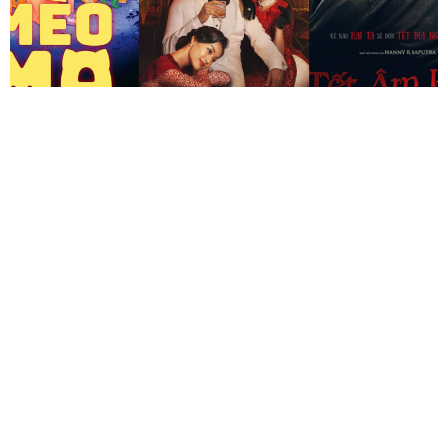
RA RẠP XEM GÌ ?
2 NĂM AGO
Cùng
Ra Rạp Xem Gì?
điểm danh phim mới tuần
06/12/2024
nhé!
XEM THÊM
Chiến Địa Tử Thi: Khi Con Người Còn Đáng Sợ Hơn Cả
Zombie!
Nụ Hôn Bạc Tỷ – Phim Tết Tiếp Theo Ra Trận Tiếp Thêm
Sức Nóng Cho Phòng Vé Việt 2025
1. Công Tử Bạc Liêu