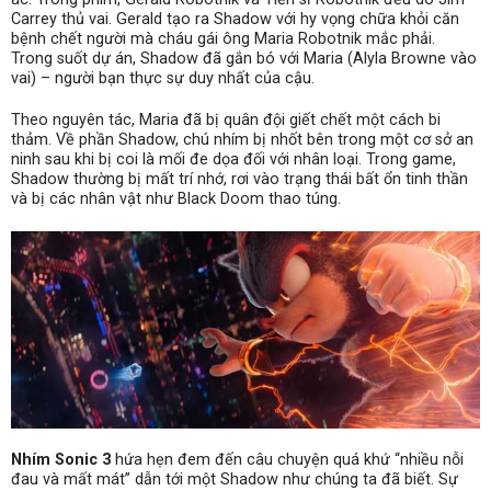
Carrey thủ vai. Gerald tạo ra Shadow với hy vọng chữa khỏi căn
bệnh chết người mà cháu gái ông Maria Robotnik mắc phải.
Trong suốt dự án, Shadow đã gắn bó với Maria (Alyla Browne vào
vai) – người bạn thực sự duy nhất của cậu.
Theo nguyên tác, Maria đã bị quân đội giết chết một cách bi
thảm. Về phần Shadow, chú nhím bị nhốt bên trong một cơ sở an
ninh sau khi bị coi là mối đe dọa đối với nhân loại. Trong game,
Shadow thường bị mất trí nhớ, rơi vào trạng thái bất ổn tinh thần
và bị các nhân vật như Black Doom thao túng.
Nhím Sonic 3
hứa hẹn đem đến câu chuyện quá khứ “nhiều nỗi
đau và mất mát” dẫn tới một Shadow như chúng ta đã biết. Sự