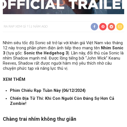
RA RẠP XEM GÌ ?
2 NĂM AGO
Nhím siêu tốc độ Sonic sẽ trở lại với khán giả Việt Nam vào tháng
12 này trong phần phim điện ảnh tiếp theo mang tên
Nhím Sonic
3
(tựa gốc:
Sonic the Hedgehog 3
). Lần này, đối thủ của Sonic là
nhím Shadow mạnh mẽ. Được lồng tiếng bởi “John Wick” Keanu
Reeves, Shadow rất được người hâm mộ yêu thích nhờ câu
chuyện phức tạp và năng lực thú vị.
XEM THÊM
Phim Chiếu Rạp Tuần Này (06/12/2024)
Chiến Địa Tử Thi: Khi Con Người Còn Đáng Sợ Hơn Cả
Zombie!
Chàng trai nhím không thư giãn