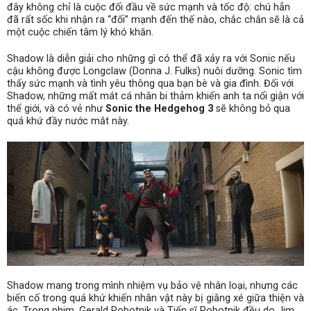
đây không chỉ là cuộc đối đầu về sức mạnh và tốc độ: chú hẳn
đã rất sốc khi nhận ra “đối” mạnh đến thế nào, chắc chắn sẽ là cả
một cuộc chiến tâm lý khó khăn.
Shadow là diễn giải cho những gì có thể đã xảy ra với Sonic nếu
cậu không được Longclaw (Donna J. Fulks) nuôi dưỡng. Sonic tìm
thấy sức mạnh và tình yêu thông qua bạn bè và gia đình. Đối với
Shadow, những mất mát cá nhân bi thảm khiến anh ta nổi giận với
thế giới, và có vẻ như
Sonic the Hedgehog 3
sẽ không bỏ qua
quá khứ đầy nước mắt này.
Shadow mang trong mình nhiệm vụ bảo vệ nhân loại, nhưng các
biến cố trong quá khứ khiến nhân vật này bị giằng xé giữa thiện và
ác. Trong phim, Gerald Robotnik và Tiến sĩ Robotnik đều do Jim