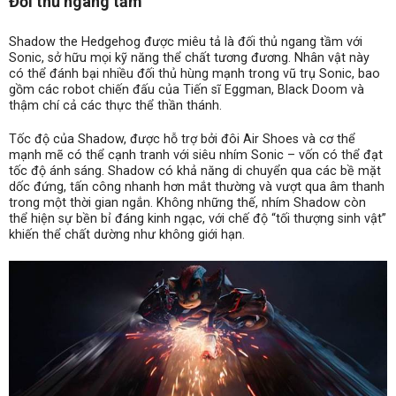
Đối thủ ngang tầm
Shadow the Hedgehog được miêu tả là đối thủ ngang tầm với
Sonic, sở hữu mọi kỹ năng thể chất tương đương. Nhân vật này
có thể đánh bại nhiều đối thủ hùng mạnh trong vũ trụ Sonic, bao
gồm các robot chiến đấu của Tiến sĩ Eggman, Black Doom và
thậm chí cả các thực thể thần thánh.
Tốc độ của Shadow, được hỗ trợ bởi đôi Air Shoes và cơ thể
mạnh mẽ có thể cạnh tranh với siêu nhím Sonic – vốn có thể đạt
tốc độ ánh sáng. Shadow có khả năng di chuyển qua các bề mặt
dốc đứng, tấn công nhanh hơn mắt thường và vượt qua âm thanh
trong một thời gian ngắn. Không những thế, nhím Shadow còn
thể hiện sự bền bỉ đáng kinh ngạc, với chế độ “tối thượng sinh vật”
khiến thể chất dường như không giới hạn.