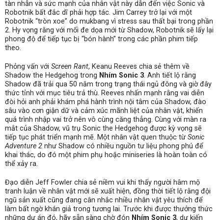
tàn nhẫn và sức mạnh của nhân vật này dẫn đến việc Sonic và
Robotnik bất đắc dĩ phải hợp tác. Jim Carrey trở lại với một
Robotnik “tròn xoe” do mukbang vì stress sau thất bại trong phần
2. Hy vọng rằng với mối đe dọa mới từ Shadow, Robotnik sẽ lấy lại
phong độ để tiếp tục bị “bón hành” trong các phần phim tiếp
theo.
Phỏng vấn với
Screen Rant
, Keanu Reeves chia sẻ thêm về
Shadow the Hedgehog trong
Nhím Sonic 3
. Anh tiết lộ rằng
Shadow đã trải qua 50 năm trong trạng thái ngủ đông và giờ đây
thức tỉnh với mục tiêu trả thù. Reeves nhấn mạnh rằng vai diễn
đòi hỏi anh phải khám phá hành trình nội tâm của Shadow, đào
sâu vào cơn giận dữ và cảm xúc mãnh liệt của nhân vật, khiến
quá trình nhập vai trở nên vô cùng căng thẳng. Cùng với màn ra
mắt của Shadow, vũ trụ Sonic the Hedgehog được kỳ vọng sẽ
tiếp tục phát triển mạnh mẽ. Một nhân vật quen thuộc từ
Sonic
Adventure 2
như Shadow có nhiều nguồn tư liệu phong phú để
khai thác, do đó một phim phụ hoặc miniseries là hoàn toàn có
thể xảy ra.
Đạo diễn Jeff Fowler chia sẻ niềm vui khi thấy người hâm mộ
tranh luận về nhân vật mới sẽ xuất hiện, đồng thời tiết lộ rằng đội
ngũ sản xuất cũng đang cân nhắc nhiều nhân vật yêu thích để
làm bất ngờ khán giả trong tương lai. Trước khi được thưởng thức
những dự án đó, hãy sẵn sàng chờ đón
Nhím Sonic 3
, dự kiến