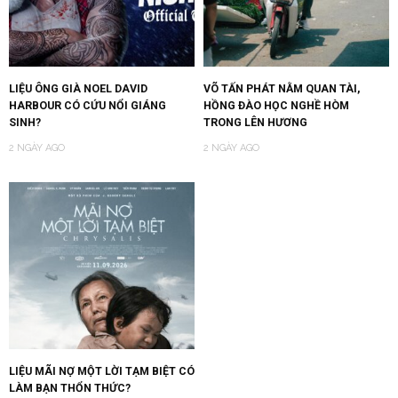
LIỆU ÔNG GIÀ NOEL DAVID
VÕ TẤN PHÁT NẰM QUAN TÀI,
HARBOUR CÓ CỨU NỔI GIÁNG
HỒNG ĐÀO HỌC NGHỀ HÒM
SINH?
TRONG LÊN HƯƠNG
2 NGÀY AGO
2 NGÀY AGO
LIỆU MÃI NỢ MỘT LỜI TẠM BIỆT CÓ
LÀM BẠN THỔN THỨC?