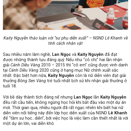
Kaity Nguyễn thảo luận với “sư phụ diễn xuất” – NSND Lê Khanh về
tính cách nhân vật
Sau nhiều năm làm nghề,
Lan Ngọc
và
Kaity Nguyễn
đã đạt
được những thành tựu đáng quý. Nếu như “cô chị” hai lần nhận
giải
Cánh Diều Vàng
2010 – 2015 thì “cô em” cũng được vinh danh
tại
Cánh Diều Vàng
2020 cũng ở hạng mục Nữ chính xuất sắc
nhất. Đặc biệt hơn nữa,
Kaity Nguyễn
còn là nữ diễn viên đạt giải
thưởng
Bông Sen Vàng
trẻ tuổi nhất lịch sử khi nhận giải thưởng ở
tuổi 18.
Với bề dày thành tích đáng nể nhưng
Lan Ngọc
lẫn
Kaity Nguyễn
đều rất cầu tiến, không ngừng học hỏi khi bắt đầu vào một dự án
mới. Thời gian qua, nhiều người đã rất ngạc nhiên khi biết hai nữ
diễn viên nổi tiếng này đến lớp học diễn xuất của NSND
Lê Khanh
để “tầm sư học…diễn”, bởi việc học là việc làm cần thiết nhất là với
một dự án lớn, vai diễn khó.