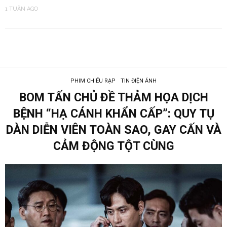
1 TUẦN AGO
PHIM CHIẾU RẠP
TIN ĐIỆN ẢNH
BOM TẤN CHỦ ĐỀ THẢM HỌA DỊCH
BỆNH “HẠ CÁNH KHẨN CẤP”: QUY TỤ
DÀN DIỄN VIÊN TOÀN SAO, GAY CẤN VÀ
CẢM ĐỘNG TỘT CÙNG