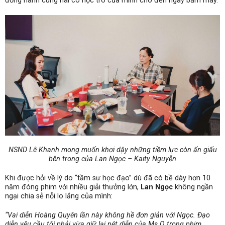
đồng hành cùng hai cô học trò của mình cho đến ngày bấm máy.
NSND Lê Khanh mong muốn khơi dậy những tiềm lực còn ẩn giấu
bên trong của Lan Ngọc – Kaity Nguyễn
Khi được hỏi về lý do “tầm sư học đạo” dù đã có bề dày hơn 10
năm đóng phim với nhiều giải thưởng lớn,
Lan Ngọc
không ngần
ngại chia sẻ nỗi lo lắng của mình:
“Vai diễn Hoàng Quyên lần này không hề đơn giản với Ngọc. Đạo
diễn yêu cầu tôi phải vừa giữ lại nét diễn của Ms Q trong phim