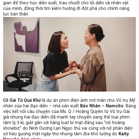
gian để theo học diễn xuất, trau chuốt cho lối diễn và nhân vật
của mình, đồng thời tìm kiếm hướng đi đột phá cho chính năng
lực bản thân.
Cô Gái Từ Quá Khứ
là dự án phim điện ảnh mở màn cho
Vũ trụ Mỹ
nhân
của hai đạo diễn – nhà sản xuất
Bảo Nhân – Namcito
. Bằng
việc kết nối câu chuyện của Ms. Q / Hoàng Quyên từ Vũ trụ Gái
già nhưng hai đạo diễn đã mạnh tay chuyển sang thể loại phim
tâm lý, li kì, giật gân với hàng loạt bí mật đằng sau “nữ hoàng
showbiz” do Ninh Dương Lan Ngọc thủ vai cùng với nữ phản diện
sở hữu gương mặt ngây thơ nhưng tâm địa khó lường do
Kaity