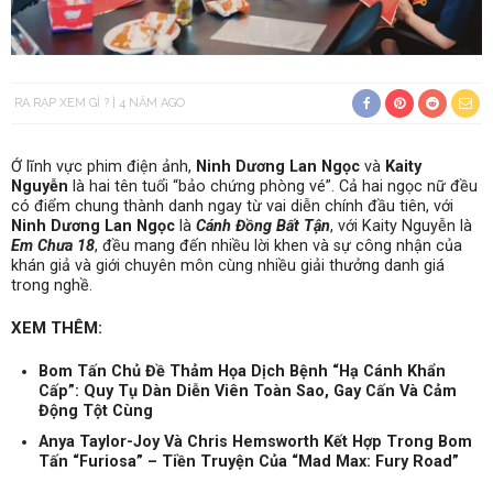
RA RẠP XEM GÌ ?
4 NĂM AGO
Ở lĩnh vực phim điện ảnh,
Ninh Dương Lan Ngọc
và
Kaity
Nguyễn
là hai tên tuổi “bảo chứng phòng vé”. Cả hai ngọc nữ đều
có điểm chung thành danh ngay từ vai diễn chính đầu tiên, với
Ninh Dương Lan Ngọc
là
Cánh Đồng Bất Tận
, với Kaity Nguyễn là
Em Chưa 18
, đều mang đến nhiều lời khen và sự công nhận của
khán giả và giới chuyên môn cùng nhiều giải thưởng danh giá
trong nghề.
XEM THÊM:
Bom Tấn Chủ Đề Thảm Họa Dịch Bệnh “Hạ Cánh Khẩn
Cấp”: Quy Tụ Dàn Diễn Viên Toàn Sao, Gay Cấn Và Cảm
Động Tột Cùng
Anya Taylor-Joy Và Chris Hemsworth Kết Hợp Trong Bom
Tấn “Furiosa” – Tiền Truyện Của “Mad Max: Fury Road”