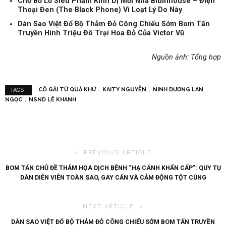
Chớ Bỏ Lỡ Siêu Phẩm Kinh Dị Mới Nhà Blumhouse – Điện
Thoại Đen (The Black Phone) Vì Loạt Lý Do Này
Dàn Sao Việt Đổ Bộ Thảm Đỏ Công Chiếu Sớm Bom Tấn
Truyền Hình Triệu Đô Trại Hoa Đỏ Của Victor Vũ
Nguồn ảnh: Tổng hợp
CÔ GÁI TỪ QUÁ KHỨ
KAITY NGUYỄN
NINH DƯƠNG LAN
TAGS :
NGỌC
NSND LÊ KHANH
PREVIOUS ARTICLE
BOM TẤN CHỦ ĐỀ THẢM HỌA DỊCH BỆNH “HẠ CÁNH KHẨN CẤP”: QUY TỤ
DÀN DIỄN VIÊN TOÀN SAO, GAY CẤN VÀ CẢM ĐỘNG TỘT CÙNG
NEXT ARTICLE
DÀN SAO VIỆT ĐỔ BỘ THẢM ĐỎ CÔNG CHIẾU SỚM BOM TẤN TRUYỀN