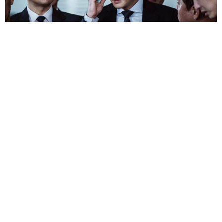
RA RẠP XEM GÌ ?
4 NĂM AGO
Một trong những tác phẩm nổi bật nhất của điện ảnh Hàn Quốc
nửa cuối năm nay –
Hạ Cánh Khẩn Cấp (Emergency Declaration)
sẽ đổ bộ các phòng chiếu Việt Nam vào tháng 8 tới đây. Phim quy
tụ dàn diễn viên đình đám bậc nhất, bao gồm
Song Kang-ho,
Lee Byung-hun, Jeon Do-yeon, Kim Nam-gil và Yim Si-wan
.
XEM THÊM:
Phim Chiếu Rạp Tuần Này (01/07/2022)
Anya Taylor-Joy Và Chris Hemsworth Kết Hợp Trong Bom