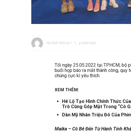
RA RẠP XEM GÌ ?
4 NĂM AGO
Tối ngày 25.05.2022 tại TP.HCM, bộ p
buổi họp báo ra mắt thành công, quy tụ
chúng cực kì yêu thích.
XEM THÊM:
Hé Lộ Tạo Hình Chính Thức Của
Trò Cùng Góp Mặt Trong “Cô G
Dàn Mỹ Nhân Triệu Đô Của Phim
Maika – Cô Bé Đến Từ Hành Tinh Kh