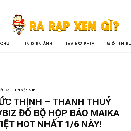
 CHỦ
TIN ĐIỆN ẢNH
REVIEW PHIM
GIỚI THIỆ
IẾU RẠP
TIN ĐIỆN ẢNH
 ĐỨC THỊNH – THANH THUÝ
VBIZ ĐỔ BỘ HỌP BÁO MAIKA
VIỆT HOT NHẤT 1/6 NÀY!