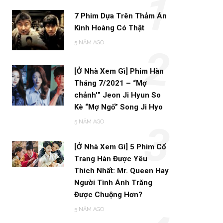
1
7 Phim Dựa Trên Thảm Án
Kinh Hoàng Có Thật
5 NĂM AGO
2
[Ở Nhà Xem Gì] Phim Hàn
Tháng 7/2021 – “Mợ
chảnh'” Jeon Ji Hyun So
Kè “Mợ Ngố” Song Ji Hyo
5 NĂM AGO
3
[Ở Nhà Xem Gì] 5 Phim Cổ
Trang Hàn Được Yêu
Thích Nhất: Mr. Queen Hay
Người Tình Ánh Trăng
Được Chuộng Hơn?
5 NĂM AGO