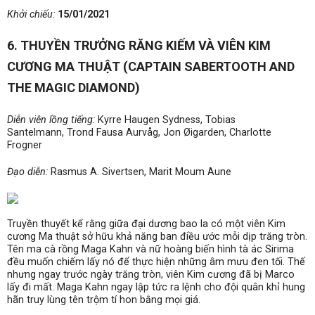
Khởi chiếu:
15/01/2021
6. THUYỀN TRƯỞNG RĂNG KIẾM VÀ VIÊN KIM
CƯƠNG MA THUẬT (CAPTAIN SABERTOOTH AND
THE MAGIC DIAMOND)
Diễn viên lồng tiếng:
Kyrre Haugen Sydness, Tobias
Santelmann, Trond Fausa Aurvåg, Jon Øigarden, Charlotte
Frogner
Đạo diễn:
Rasmus A. Sivertsen, Marit Moum Aune
Truyền thuyết kể rằng giữa đại dương bao la có một viên Kim
cương Ma thuật sở hữu khả năng ban điều ước mỗi dịp trăng tròn.
Tên ma cà rồng Maga Kahn và nữ hoàng biến hình tà ác Sirima
đều muốn chiếm lấy nó để thực hiện những âm mưu đen tối. Thế
nhưng ngay trước ngày trăng tròn, viên Kim cương đã bị Marco
lấy đi mất. Maga Kahn ngay lập tức ra lệnh cho đội quân khỉ hung
hãn truy lùng tên trộm tí hon bằng mọi giá.