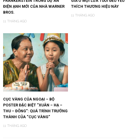
FRANKENSTEIN TRONG DỰ ÁN
GIẢ Ở MỌI LỨA TUỔI ĐỀU YÊU
ĐIỆN ẠNH MỚI CỦA NHÀ WARNER
THÍCH THƯƠNG HIỆU NÀY
BROS.
11 THÁNG AGO
11 THÁNG AGO
CỤC VÀNG CỦA NGOẠI – BỘ
POSTER ĐẶC BIỆT “XUÂN – HẠ –
THU – ĐÔNG”: QUÁ TRÌNH TRƯỞNG
THÀNH CỦA “CỤC VÀNG”
11 THÁNG AGO