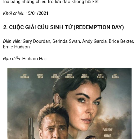
Ina bằng những chiêu trò lừa đảo không hồi kết.
Khởi chiếu:
15/01/2021
2. CUỘC GIẢI CỨU SINH TỬ (REDEMPTION DAY)
Diễn viên:
Gary Dourdan, Serinda Swan, Andy Garcia, Brice Bexter,
Ernie Hudson
Đạo diễn:
Hicham Hajji