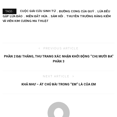
CUỘC GIẢI CỨU SINH TỬ
ĐƯỜNG CONG CỦA QUỶ
LỪA ĐỂU
TAGS :
GẶP LỪA ĐẢO
MIỀN ĐẤT HỨA
SÁM HỐI
THUYỀN TRƯỞNG RĂNG KIẾM
VÀ VIÊN KIM CƯƠNG MA THUẬT
PREVIOUS ARTICLE
PHẦN 2 ĐẠI THẮNG, THU TRANG XÁC NHẬN KHỞI ĐỘNG “CHỊ MƯỜI BA”
PHẦN 3
NEXT ARTICLE
KHẢ NHƯ – ÁT CHỦ BÀI TRONG “EM” LÀ CỦA EM