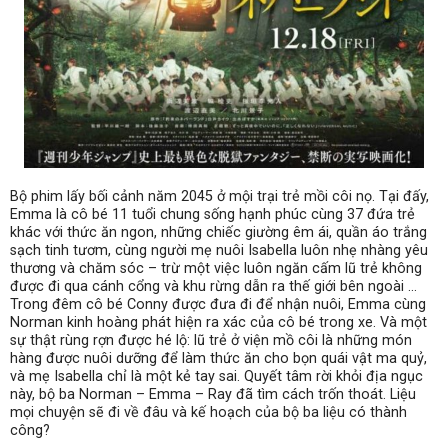
Bộ phim lấy bối cảnh năm 2045 ở mội trại trẻ mồi côi nọ. Tại đấy,
Emma là cô bé 11 tuổi chung sống hạnh phúc cùng 37 đứa trẻ
khác với thức ăn ngon, những chiếc giường êm ái, quần áo trắng
sạch tinh tươm, cùng người mẹ nuôi Isabella luôn nhẹ nhàng yêu
thương và chăm sóc – trừ một việc luôn ngăn cấm lũ trẻ không
được đi qua cánh cổng và khu rừng dẫn ra thế giới bên ngoài …
Trong đêm cô bé Conny được đưa đi để nhận nuôi, Emma cùng
Norman kinh hoàng phát hiện ra xác của cô bé trong xe. Và một
sự thật rùng rợn được hé lộ: lũ trẻ ở viện mồ côi là những món
hàng được nuôi dưỡng để làm thức ăn cho bọn quái vật ma quỷ,
và mẹ Isabella chỉ là một kẻ tay sai. Quyết tâm rời khỏi địa ngục
này, bộ ba Norman – Emma – Ray đã tìm cách trốn thoát. Liệu
mọi chuyện sẽ đi về đâu và kế hoạch của bộ ba liệu có thành
công?