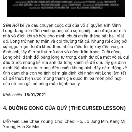
Sám Hối
kể về câu chuyện cuộc đời của võ sĩ quyền anh Minh
Long đang trên đỉnh vinh quang của sự nghiệp, anh được xem là
nhà vô địch khi sở hữu cho mình chuỗi chiến thắng bất bại. Vì lẽ
đó, Long trở nên tự mãn và coi thường tất cả. Nhưng rồi cũng bởi
sự ngạo mạn đó đã khéo theo nhiều điều tồi tệ xảy đến với gia
đình anh, lấy đi mọi thứ mà anh vô cùng trân trọng. Cuối cùng,
Long phải đánh đổi bằng lòng tự trọng, danh dự của một võ sĩ, cúi
đầu trước những kẻ mà anh đã từng khinh rẻ để cứu lấy gia đình
mình. Bộ phim còn mang đến nhiều khung hình đầy cảm động về
tình cảm cha-con và tình cảm gia đình khi nhân vật Long làm tất
cả để thực hiện ước mong tham gia cuộc thi ba môn phối hợp
của cô con gái bé bỏng mắc bệnh nan y.
Khởi chiếu:
15/01/2021
4. ĐƯỜNG CONG CỦA QUỶ (THE CURSED LESSON)
Diễn viên:
Lee Chae Young, Choi Cheol Ho, Jo Jung Min, Kang Mi
Young, Han Se Min