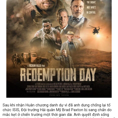
Sau khi nhận Huân chương danh dự vì đã anh dung chống lại tổ
chức ISIS, Đội trưởng Hải quân Mỹ Brad Paxton bị sang chấn do
mắc kẹt ở chiến trường một thời gian dài. Anh quyết định sống