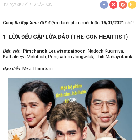
RA RẠP XEM GÌ ?
6 NĂM AGO
Cùng
Ra Rạp Xem Gì?
điểm danh phim mới tuần
15/01/2021
nhé!
1. LỪA ĐỂU GẶP LỪA ĐẢO (THE-CON HEARTIST)
Diễn viên:
Pimchanok Leuwisetpaiboon
, Nadech Kugimiya,
Kathaleeya McIntosh, Pongsatorn Jongwilak, Thiti Mahayotaruk
Đạo diễn:
Mez Tharatorn