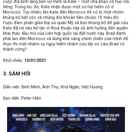
cuộc đời bình lặng bên vợ mình là Kate – một nhà khảo cổ học nổi
tiếng. Trong lúc đó, Kate nhận được một cơ hội hiếm có ở
Morocco. Tuy nhiên, khi Kate đến Morocco thì cô bị một nhóm
khủng bố bắt cóc và chúng đòi khoản tiền chuộc 10 triệu đô.
Cuộc đàm phán giữa Đại sứ quán Mỹ và bọn khủng bố để giải cứu
Kate đã rơi vào bế tắc vì thoả thuận này sẽ ảnh hưởng đến quyền
khai thác dầu mỏ của Liên hợp quốc tại đất nước này. Brad đành
phải lao đến Morocco và dùng khả năng chinh chiến của mình để
thực thi một nhiệm vụ nguy hiểm nhằm cứu lấy vợ. Liệu Brad có
thành công?
Khởi chiếu:
15/01/2021
3.
SÁM HỐI
Diễn viên:
Bình Minh, Anh Thư, Khả Ngân, Việt Hương
Đạo diễn:
Peter Hiền