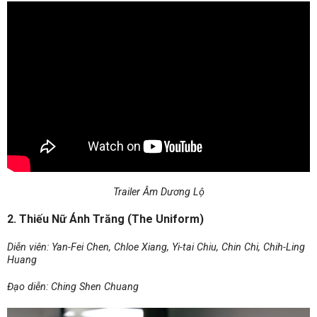
Trailer Âm Dương Lộ
2. Thiếu Nữ Ánh Trăng (The Uniform)
Diễn viên: Yan-Fei Chen, Chloe Xiang, Yi-tai Chiu, Chin Chi, Chih-Ling
Huang
Đạo diễn: Ching Shen Chuang