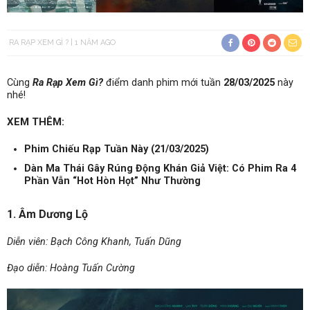
RA RẠP XEM GÌ ?
1 NĂM AGO
Cùng
Ra Rạp Xem Gì?
điểm danh phim mới tuần
28/03/2025
này
nhé!
XEM THÊM:
Phim Chiếu Rạp Tuần Này (21/03/2025)
Dàn Ma Thái Gây Rúng Động Khán Giả Việt: Có Phim Ra 4
Phần Vẫn “Hot Hòn Họt” Như Thường
1. Âm Dương Lộ
Diễn viên: Bạch Công Khanh, Tuấn Dũng
Đạo diễn: Hoàng Tuấn Cường