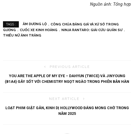
Nguồn ảnh: Tổng hợp
ÂM DƯƠNG LỘ
CÔNG CHÚA BĂNG GIÁ VÀ XỨ SỞ TRONG
TAGS :
GƯƠNG
CUỐC XE KINH HOÀNG
NINJA RANTARO: GIẢI CỨU QUÂN SƯ
THIẾU NỮ ÁNH TRĂNG
PREVIOUS ARTICLE
YOU ARE THE APPLE OF MY EYE – DAHYUN (TWICE) VÀ JINYOUNG
(B1A4) GÂY SỐT VỚI CHEMISTRY NGỌT NGÀO TRONG PHIÊN BẢN HÀN
NEXT ARTICLE
LOẠT PHIM GIẬT GÂN, KINH DỊ HOLLYWOOD ĐÁNG MONG CHỜ TRONG
NĂM 2025