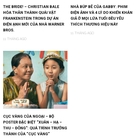
THE BRIDE! – CHRISTIAN BALE
NHÀ BÚP BÊ CỦA GABBY: PHIM
HÓA THÂN THÀNH QUÁI VẬT
ĐIỆN ẢNH VÀ 4 LÝ DO KHIẾN KHÁN
FRANKENSTEIN TRONG DỰ ÁN
GIẢ Ở MỌI LỨA TUỔI ĐỀU YÊU
ĐIỆN ẠNH MỚI CỦA NHÀ WARNER
THÍCH THƯƠNG HIỆU NÀY
BROS.
11 THÁNG AGO
11 THÁNG AGO
CỤC VÀNG CỦA NGOẠI – BỘ
POSTER ĐẶC BIỆT “XUÂN – HẠ –
THU – ĐÔNG”: QUÁ TRÌNH TRƯỞNG
THÀNH CỦA “CỤC VÀNG”