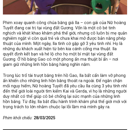
Phim xoay quanh công chúa băng giá Ila – con gái của Nữ hoàng
Tuyết đang cai trị tại vùng đất Gương. Vốn là một cô bé tinh
nghịch và khát khao khám phá thế giới, nhưng cô luôn bị mẹ quản
nghiêm ngặt vì còn quá trẻ và chưa khai mở được bản năng phép
thuật của mình. Một ngày, Ila tình cờ gặp gỡ 3 yêu tinh nhí. Họ là
những du khách xuất hiện từ bên kia cánh cổng ma thuật. Ila
quyết định kết bạn và hé lộ cho họ một bí mật tại vùng đất
Gương. Ở hồ băng Gao có một phong ấn ma thuật bí ẩn – nơi
giam giữ những linh hồn băng hàng nghìn năm.
Trong lúc trổ tài trượt băng trên hồ Gao, Ila bất cẩn làm vỡ phong
ấn khiến cho những linh hồn băng thoát ra ngoài. Để ngăn chặn
mối nguy hiểm, Nữ hoàng Tuyết đã yêu cầu Ila cùng 3 yêu tính nhí
đến thế giới loài người tìm kiếm Kai và Gerda, vì họ là những người
duy nhất có thể giúp cô bé chống lại sức mạnh của những linh
hồn băng. Từ đây, Ila bắt đầu hành trình khám phá thế giới mới với
trọng trách to lớn nhằm chuộc lại lỗi lầm mà mình gây ra.
Phim khởi chiếu:
28/03/2025