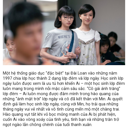
Một hệ thống giáo dục “đặc biệt” tại Đài Loan vào những năm
1997 chia lớp học thành 2 dạng lớp đêm và lớp ngày. Học sinh lớp
ngày luôn được xem là ưu tú hơn khiến Ai – một học sinh lớp đêm
luôn mang trong mình nỗi mặc cảm sâu sắc. “Cô gái ánh trăng”
lớp đêm – Ai luôn mong được đắm mình trong hào quang của
những “ánh mặt trời” lớp ngày và cô đã kết thân với Min. Ai quyết
định giả làm học sinh lớp ngày, cùng với Min, họ trải qua những
tháng ngày vui vẻ nhất và vô tình cùng mến mộ một chàng trai.
Hào quang vụt tắt khi vỏ bọc mỏng manh của Ai bị phát hiện,
cuốn Ai vào vòng xoáy của tình yêu, tình bạn và những trăn trở
ngọt ngào lẫn chông chênh của tuổi thanh xuân.