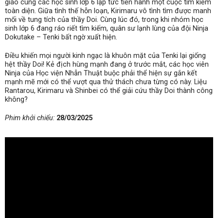
giáo cùng các học sinh lớp 6 lập tức tiến hành một cuộc tìm kiếm
toàn diện. Giữa tình thế hỗn loạn, Kirimaru vô tình tìm được manh
mối về tung tích của thầy Doi. Cùng lúc đó, trong khi nhóm học
sinh lớp 6 đang ráo riết tìm kiếm, quân sư lạnh lùng của đội Ninja
Dokutake – Tenki bất ngờ xuất hiện.
Điều khiến mọi người kinh ngạc là khuôn mặt của Tenki lại giống
hệt thầy Doi! Kẻ địch hùng mạnh đang ở trước mắt, các học viên
Ninja của Học viện Nhẫn Thuật buộc phải thể hiện sự gắn kết
mạnh mẽ mới có thể vượt qua thử thách chưa từng có này. Liệu
Rantarou, Kirimaru và Shinbei có thể giải cứu thầy Doi thành công
không?
Phim khởi chiếu:
28/03/2025