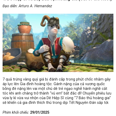
Đạo diễn: Arturo A. Hernandez
7 quả trứng vàng quý giá bị đánh cắp trong phút chốc nhằm gây
áp lực lên Gia đình hoàng tộc. Gánh nặng của cả vương quốc
bỗng đè nặng lên vai một chú dê trẻ ngạo nghễ hành nghề cắt
tóc khi anh chàng trở thành “vú em” bất đắc dĩ! Chuyến phiêu lưu
vừa ly kì vừa vui nhộn của Dê Hiệp Sĩ cùng “7 Báo thủ hoàng gia”
sẽ khiến cả gia đình thích thú trong dịp Tết Nguyên Đán sắp tới.
Phim khởi chiếu:
29/01/2025