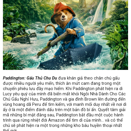
Paddington: Gấu Thủ Chu Du
đưa khán giả theo chân chú gấu
được nhiều người yêu mến, thích ăn mứt cam đang trong một
chuyến phiêu lưu đầy mạo hiểm. Khi Paddington phát hiện ra dì
Lucy yêu quý của mình đã biến mất khỏi Ngôi Nhà Dành Cho Các
Chú Gấu Nghỉ Hưu, Paddington và gia đình Brown lên đường đến
vùng hoang dã Peru để tìm kiếm, với manh mối duy nhất về nơi dì
ấy ở là một điểm đánh dấu trên một bản đồ bí ẩn. Quyết tâm giải
mã những bí mật đằng sau, Paddington bắt đầu một cuộc hành
trình qua rừng nhiệt đới Amazon để tìm dì của mình… và có thể
chú sẽ phát hiện ra một trong những kho báu huyền thoại nhất
thế giới.