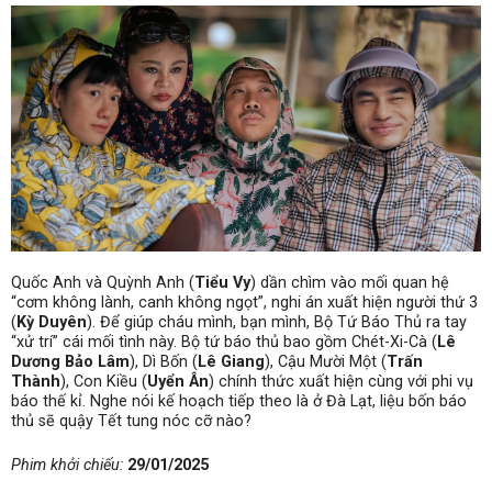
Quốc Anh và Quỳnh Anh (
Tiểu Vy
) dần chìm vào mối quan hệ
“cơm không lành, canh không ngọt”, nghi án xuất hiện người thứ 3
(
Kỳ Duyên
). Để giúp cháu mình, bạn mình, Bộ Tứ Báo Thủ ra tay
“xử trí” cái mối tình này. Bộ tứ báo thủ bao gồm Chét-Xi-Cà (
Lê
Dương Bảo Lâm
), Dì Bốn (
Lê Giang
), Cậu Mười Một (
Trấn
Thành
), Con Kiều (
Uyển Ân
) chính thức xuất hiện cùng với phi vụ
báo thế kỉ. Nghe nói kế hoạch tiếp theo là ở Đà Lạt, liệu bốn báo
thủ sẽ quậy Tết tung nóc cỡ nào?
Phim khởi chiếu:
29/01/2025