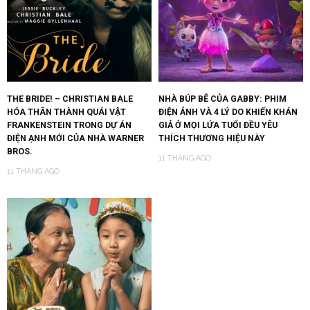
THE BRIDE! – CHRISTIAN BALE
NHÀ BÚP BÊ CỦA GABBY: PHIM
HÓA THÂN THÀNH QUÁI VẬT
ĐIỆN ẢNH VÀ 4 LÝ DO KHIẾN KHÁN
FRANKENSTEIN TRONG DỰ ÁN
GIẢ Ở MỌI LỨA TUỔI ĐỀU YÊU
ĐIỆN ẠNH MỚI CỦA NHÀ WARNER
THÍCH THƯƠNG HIỆU NÀY
BROS.
11 THÁNG AGO
11 THÁNG AGO