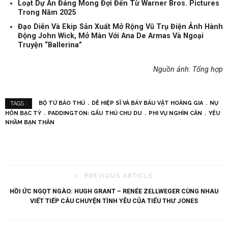
Loạt Dự Án Đáng Mong Đợi Đến Từ Warner Bros. Pictures
Trong Năm 2025
Đạo Diễn Và Ekip Sản Xuất Mở Rộng Vũ Trụ Điện Ảnh Hành
Động John Wick, Mở Màn Với Ana De Armas Và Ngoại
Truyện “Ballerina”
Nguồn ảnh: Tổng hợp
BỘ TỨ BÁO THỦ
DÊ HIỆP SĨ VÀ BẢY BÁU VẬT HOÀNG GIA
NỤ
TAGS :
HÔN BẠC TỶ
PADDINGTON: GẤU THỦ CHU DU
PHI VỤ NGHÌN CÂN
YÊU
NHẦM BẠN THÂN
PREVIOUS ARTICLE
HỒI ỨC NGỌT NGÀO: HUGH GRANT – RENÉE ZELLWEGER CÙNG NHAU
VIẾT TIẾP CÂU CHUYỆN TÌNH YÊU CỦA TIỂU THƯ JONES