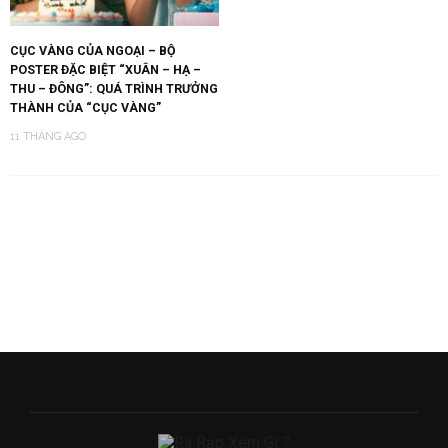
CỤC VÀNG CỦA NGOẠI – BỘ
POSTER ĐẶC BIỆT “XUÂN – HẠ –
THU – ĐÔNG”: QUÁ TRÌNH TRƯỞNG
THÀNH CỦA “CỤC VÀNG”
11 THÁNG AGO