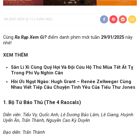
RA RẠP XEM GÌ ?
2 NĂM AGO
Cùng
Ra Rạp Xem Gì?
điểm danh phim mới tuần
29/01/2025
này
nhé!
XEM THÊM
Săn Lì Xì Cùng Quý Hợi Và Đội Cứu Hộ Thú Mùa Tết Ất Tỵ
Trong Phi Vụ Nghìn Cân
Hồi Ức Ngọt Ngào: Hugh Grant – Renée Zellweger Cùng
Nhau Viết Tiếp Câu Chuyện Tình Yêu Của Tiểu Thư Jones
1. Bộ Tứ Báo Thủ (The 4 Rascals)
Diễn viên: Tiểu Vy, Quốc Anh, Lê Dương Bảo Lâm, Lê Giang, Huỳnh
Uyển Ân, Trấn Thành, Nguyễn Cao Kỳ Duyên
Đạo diễn: Trấn Thành