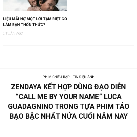
LIỆU MÃI NỢ MỘT LỜI TẠM BIỆT CÓ
LÀM BẠN THỔN THỨC?
1 TUẦN AGO
PHIM CHIẾU RẠP
TIN ĐIỆN ẢNH
ZENDAYA KẾT HỢP DÙNG ĐẠO DIỄN
“CALL ME BY YOUR NAME” LUCA
GUADAGNINO TRONG TỰA PHIM TÁO
BẠO BẬC NHẤT NỬA CUỐI NĂM NAY