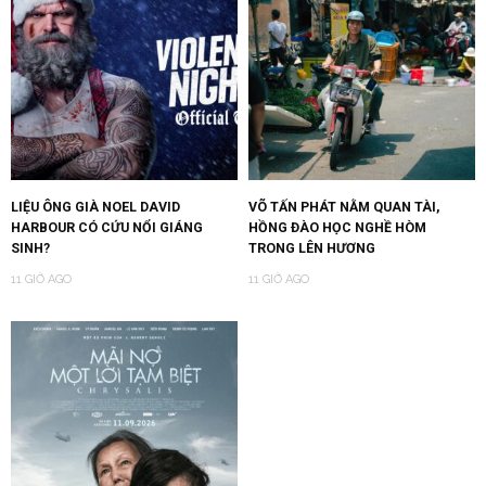
LIỆU ÔNG GIÀ NOEL DAVID
VÕ TẤN PHÁT NẰM QUAN TÀI,
HARBOUR CÓ CỨU NỔI GIÁNG
HỒNG ĐÀO HỌC NGHỀ HÒM
SINH?
TRONG LÊN HƯƠNG
11 GIỜ AGO
11 GIỜ AGO