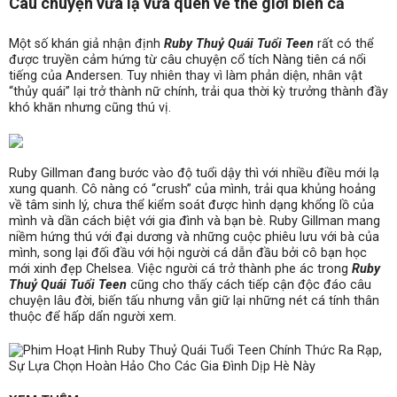
Câu chuyện vừa lạ vừa quen về thế giới biển cả
Một số khán giả nhận định
Ruby Thuỷ Quái Tuổi Teen
rất có thể
được truyền cảm hứng từ câu chuyện cổ tích Nàng tiên cá nổi
tiếng của Andersen. Tuy nhiên thay vì làm phản diện, nhân vật
“thủy quái” lại trở thành nữ chính, trải qua thời kỳ trưởng thành đầy
khó khăn nhưng cũng thú vị.
Ruby Gillman đang bước vào độ tuổi dậy thì với nhiều điều mới lạ
xung quanh. Cô nàng có “crush” của mình, trải qua khủng hoảng
về tâm sinh lý, chưa thể kiểm soát được hình dạng khổng lồ của
mình và dần cách biệt với gia đình và bạn bè. Ruby Gillman mang
niềm hứng thú với đại dương và những cuộc phiêu lưu với bà của
mình, song lại đối đầu với hội người cá dẫn đầu bởi cô bạn học
mới xinh đẹp Chelsea. Việc người cá trở thành phe ác trong
Ruby
Thuỷ Quái Tuổi Teen
cũng cho thấy cách tiếp cận độc đáo câu
chuyện lâu đời, biến tấu nhưng vẫn giữ lại những nét cá tính thân
thuộc để hấp dẩn người xem.