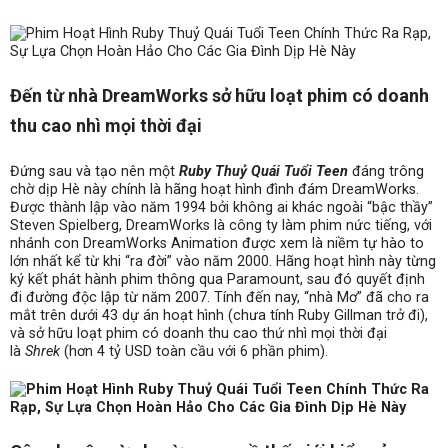
Đến từ nhà DreamWorks sở hữu loạt phim có doanh
thu cao nhì mọi thời đại
Đứng sau và tạo nên một
Ruby Thuỷ Quái Tuổi Teen
đáng trông
chờ dịp Hè này chính là hãng hoạt hình đình đám DreamWorks.
Được thành lập vào năm 1994 bởi không ai khác ngoài “bậc thầy”
Steven Spielberg, DreamWorks là công ty làm phim nức tiếng, với
nhánh con DreamWorks Animation được xem là niềm tự hào to
lớn nhất kể từ khi “ra đời” vào năm 2000. Hãng hoạt hình này từng
ký kết phát hành phim thông qua Paramount, sau đó quyết định
đi đường độc lập từ năm 2007. Tính đến nay, “nhà Mơ” đã cho ra
mắt trên dưới 43 dự án hoạt hình (chưa tính Ruby Gillman trở đi),
và sở hữu loạt phim có doanh thu cao thứ nhì mọi thời đại
là
Shrek
(hơn 4 tỷ USD toàn cầu với 6 phần phim).