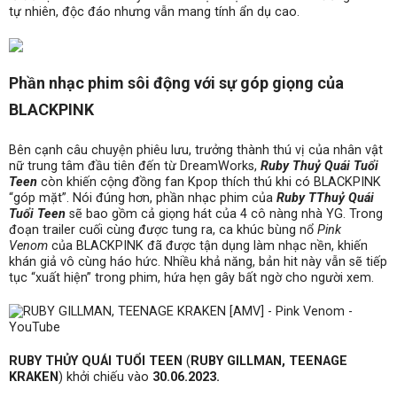
tự nhiên, độc đáo nhưng vẫn mang tính ẩn dụ cao.
Phần nhạc phim sôi động với sự góp giọng của
BLACKPINK
Bên cạnh câu chuyện phiêu lưu, trưởng thành thú vị của nhân vật
nữ trung tâm đầu tiên đến từ DreamWorks,
Ruby Thuỷ Quái Tuổi
Teen
còn khiến cộng đồng fan Kpop thích thú khi có BLACKPINK
“góp mặt”. Nói đúng hơn, phần nhạc phim của
Ruby TThuỷ Quái
Tuổi Teen
sẽ bao gồm cả giọng hát của 4 cô nàng nhà YG. Trong
đoạn trailer cuối cùng được tung ra, ca khúc bùng nổ
Pink
Venom
của BLACKPINK đã được tận dụng làm nhạc nền, khiến
khán giả vô cùng háo hức. Nhiều khả năng, bản hit này vẫn sẽ tiếp
tục “xuất hiện” trong phim, hứa hẹn gây bất ngờ cho người xem.
RUBY THỦY QUÁI TUỔI TEEN
(
RUBY GILLMAN, TEENAGE
KRAKEN
) khởi chiếu vào
30.06.2023.