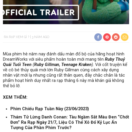
RA RẠP XEM GÌ ?
3 NĂM AGO
Mùa phim hè năm nay đánh dấu màn đổ bộ của hãng hoạt hình
DreamWorks với siêu phẩm hoàn toàn mới mang tên
Ruby Thuỷ
Quái Tuổi Teen
(
Ruby Gillman, Teenage Kraken
)
. Với cốt truyện kể
về cô bé thủy quái mới lớn Ruby Gillman cùng cách xây dựng
nhân vật mới lạ nhưng cũng rất thân quen, đây chắc chắn là tác
phẩm hoạt hình duy nhất ra rạp tháng 6 này mà khán giả không
thể bỏ lỡ.
XEM THÊM:
Phim Chiếu Rạp Tuần Này (23/06/2023)
Thám Tử Lừng Danh Conan: Tàu Ngầm Sắt Màu Đen “Chốt
Đơn” Ra Rạp Ngày 21/7, Liệu Có Thể Xô Đổ Kỷ Lục Ấn
Tượng Của Phần Phim Trước?