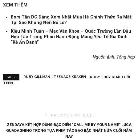
XEM THÊM:
Bom Tấn DC Đáng Xem Nhất Mùa Hè Chính Thức Ra Mắt:
Tại Sao Không Nên Bỏ Lỡ?
Kiều Minh Tuấn – Mạc Văn Khoa – Quốc Trường Lần Đầu
Hợp Tác Trong Phim Hành Động Mang Yếu Tố Gia Đình
“Kẻ Ẩn Danh”
Nguồn ảnh: Tổng hợp
RUBY GILLMAN - TEENAGE KRAKEN
RUBY THỦY QUÁI TUỔI
TAGS :
TEEN
PREVIOUS ARTICLE
ZENDAYA KẾT HỢP DÙNG ĐẠO DIỄN “CALL ME BY YOUR NAME” LUCA
GUADAGNINO TRONG TỰA PHIM TÁO BẠO BẬC NHẤT NỬA CUỐI NĂM
NAY