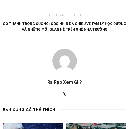
NEXT ARTICLE
CÔ THÀNH TRONG GƯƠNG: GÓC NHÌN ĐA CHIỀU VỀ TÂM LÝ HỌC ĐƯỜNG
VÀ NHỮNG MỐI QUAN HỆ TRÊN GHẾ NHÀ TRƯỜNG
Ra Rạp Xem Gì ?
BẠN CŨNG CÓ THỂ THÍCH