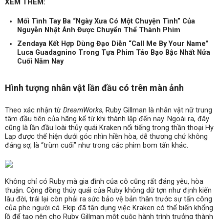
XEM THÊM:
Mối Tình Tay Ba “Ngày Xưa Có Một Chuyện Tình” Của
Nguyễn Nhật Ánh Được Chuyển Thể Thành Phim
Zendaya Kết Hợp Dùng Đạo Diễn “Call Me By Your Name”
Luca Guadagnino Trong Tựa Phim Táo Bạo Bậc Nhất Nửa
Cuối Năm Nay
Hình tượng nhân vật lần đầu có trên màn ảnh
Theo xác nhận từ
DreamWorks
, Ruby Gillman là nhân vật nữ trung
tâm đầu tiên của hãng kể từ khi thành lập đến nay. Ngoài ra, đây
cũng là lần đầu loài thủy quái Kraken nổi tiếng trong thần thoại Hy
Lạp được thể hiện dưới góc nhìn hiền hòa, dễ thương chứ không
đáng sợ, là “trùm cuối” như trong các phim bom tấn khác.
Không chỉ có Ruby mà gia đình của cô cũng rất đáng yêu, hòa
thuận. Cộng đồng thủy quái của Ruby không dữ tợn như định kiến
lâu đời, trái lại còn phải ra sức bảo vệ bản thân trước sự tấn công
của phe người cá. Ekip đã tận dụng việc Kraken có thể biến khổng
lồ để tạo nên cho Ruby Gillman một cuộc hành trình trưởng thành