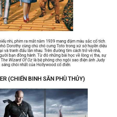
thiếu nhi, phim ra mắt năm 1939 mang đậm màu sắc cổ tích.
 nhỏ Dorothy cùng chú chó cưng Toto trong xứ sở huyền diệu
ại và tranh đấu lẫn nhau. Trên đường tìm cách trở về nhà,
gười bạn đồng hành. Từ đó những bài học về lòng vị tha, sự
 T
he Wizard Of Oz
là bệ phóng cho ngôi sao điện ảnh Judy
 sáng chói nhất của Hollywood cổ điển.
ER (CHIẾN BINH SĂN PHÙ THỦY)