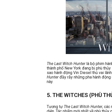
The Last Witch Hunter
là bộ phim hành
thành phố New York đang bị phù thủy 
sao hành động Vin Diesel thủ vai lãnh
Hunter
đầy rẫy những pha hành động m
này.
5. THE WITCHES (PHÙ TH
Tương tự
The Last Witch Hunter
, các
diện. Tác phẩm mới nhất về phù thủy c