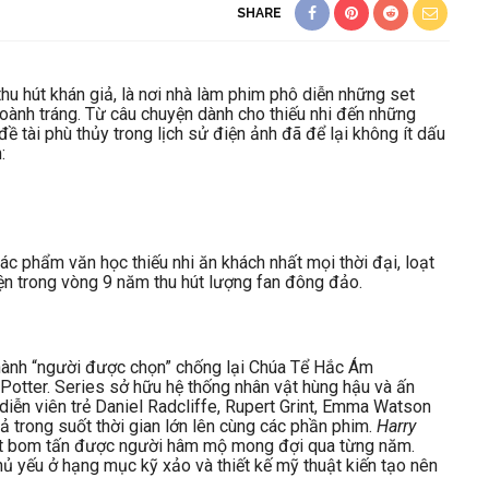
SHARE
 thu hút khán giả, là nơi nhà làm phim phô diễn những set
oành tráng. Từ câu chuyện dành cho thiếu nhi đến những
ề tài phù thủy trong lịch sử điện ảnh đã để lại không ít dấu
:
c phẩm văn học thiếu nhi ăn khách nhất mọi thời đại, loạt
n trong vòng 9 năm thu hút lượng fan đông đảo.
thành “người được chọn” chống lại Chúa Tể Hắc Ám
Potter. Series
sở hữu hệ thống nhân vật hùng hậu và ấn
iễn viên trẻ Daniel Radcliffe, Rupert Grint, Emma Watson
iả trong suốt thời gian lớn lên cùng các phần phim.
Harry
loạt bom tấn được người hâm mộ mong đợi qua từng năm.
ủ yếu ở hạng mục kỹ xảo và thiết kế mỹ thuật kiến tạo nên