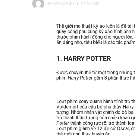
RA RẠP XEM GÌ ?
6 NĂM AGO
Thế giới ma thuật kỳ ảo luôn là đề tài
quay công phu cùng kỹ xảo hình ảnh h
thước phim hành động cho người lớn, đ
ấn đáng nhớ, tiêu biểu là các tác phẩm
1. HARRY POTTER
Được chuyển thể từ một trong những tá
phim
Harry Potter
gồm 8 phần thực hiệ
Loạt phim xoay quanh hành trình trở 
Voldemort của cậu bé phù thủy Harry 
tượng. Nhóm nhân vật chính do bộ ba d
trở thành thần tượng của nhiều khán g
Potter
thành công rực rỡ, trở thành 
Loạt phim giành về 12 đề cử Oscar, ch
thế giới phù thủy huyền ảo.