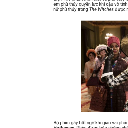
em phù thủy quyền lực khi cậu vô tình
nữ phù thủy trong
The Witches
được m
Bộ phim gây bất ngờ khi giao vai phả
Hathaway
. Phim được bảo chứng chất