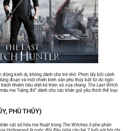
 động kinh dị, không dành cho trẻ nhỏ. Phim lấy bối cảnh
lũng đoạn và một chiến binh săn phù thủy bất tử do ngôi
 trách nhiệm tiêu diệt kẻ trùm sỏ của chúng.
The Last Witch
áu me “nặng đô” dành cho các khán giả yêu thích thể loại
ỦY, PHÙ THỦY)
 nhân vật sở hữu ma thuật trong
The Witches
ở phe phản
ủa Hollywood là cuộc đối đầu giữa cậu bé 7 tuổi với hội chị