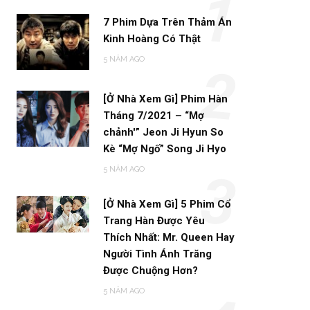
1
7 Phim Dựa Trên Thảm Án
Kinh Hoàng Có Thật
5 NĂM AGO
2
[Ở Nhà Xem Gì] Phim Hàn
Tháng 7/2021 – “Mợ
chảnh'” Jeon Ji Hyun So
Kè “Mợ Ngố” Song Ji Hyo
5 NĂM AGO
3
[Ở Nhà Xem Gì] 5 Phim Cổ
Trang Hàn Được Yêu
Thích Nhất: Mr. Queen Hay
Người Tình Ánh Trăng
Được Chuộng Hơn?
5 NĂM AGO