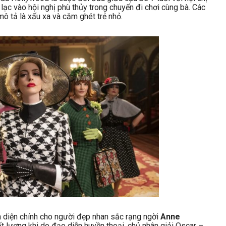
 lạc vào hội nghị phù thủy trong chuyến đi chơi cùng bà. Các
ô tả là xấu xa và căm ghét trẻ nhỏ.
n diện chính cho người đẹp nhan sắc rạng ngời
Anne
 lượng khi do đạo diễn huyền thoại, chủ nhân giải Oscar –