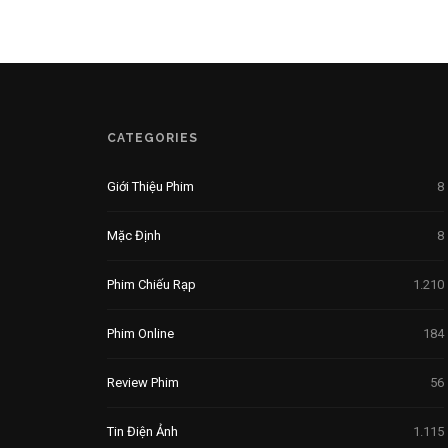
CATEGORIES
Giới Thiệu Phim
8
Mặc Định
8
Phim Chiếu Rạp
1.210
Phim Online
184
Review Phim
56
Tin Điện Ảnh
1.115