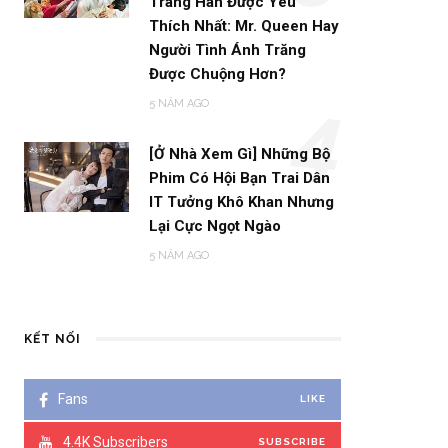
Trang Hàn Được Yêu
Thích Nhất: Mr. Queen Hay
Người Tình Ánh Trăng
Được Chuộng Hơn?
5 NĂM AGO
4
[Ở Nhà Xem Gì] Những Bộ
Phim Có Hội Bạn Trai Dân
IT Tưởng Khô Khan Nhưng
Lại Cực Ngọt Ngào
5 NĂM AGO
KẾT NỐI
Fans
LIKE
4.4K
Subscribers
SUBSCRIBE