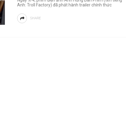
Ngày 9/4, phim điện ảnh Anh Hùng Bàn Phím (tên tiếng
Anh: Troll Factory) đã phát hành trailer chính thức
SHARE