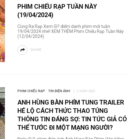
PHIM CHIẾU RẠP TUẦN NÀY
(19/04/2024)
Cùng Ra Rạp Xem Gì? điểm danh phim mới tuần
19/04/2024 nhé! XEM THÊM Phim Chiếu Rạp Tuần Này
(12/04/2024)
SHARE
PHIM CHIẾU RẠP
TIN ĐIỆN ẢNH
2 NĂM AGO
ANH HÙNG BÀN PHÍM TUNG TRAILER
HÉ LỘ CÁCH THỨC THAO TÚNG
THÔNG TIN ĐÁNG SỢ: TIN TỨC GIẢ CÓ
THỂ TƯỚC ĐI MỘT MẠNG NGƯỜI?