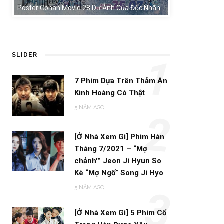
Poster Conan Movie 28 Dư Ảnh Của Độc Nhãn
SLIDER
1
7 Phim Dựa Trên Thảm Án
Kinh Hoàng Có Thật
5 NĂM AGO
2
[Ở Nhà Xem Gì] Phim Hàn
Tháng 7/2021 – “Mợ
chảnh'” Jeon Ji Hyun So
Kè “Mợ Ngố” Song Ji Hyo
5 NĂM AGO
3
[Ở Nhà Xem Gì] 5 Phim Cổ