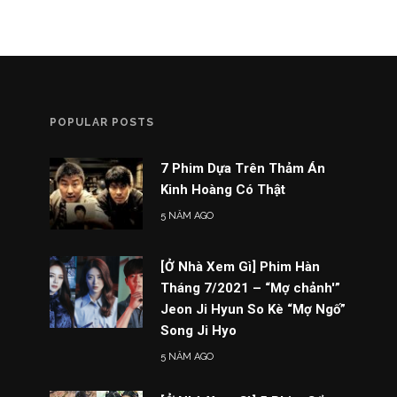
POPULAR POSTS
7 Phim Dựa Trên Thảm Án
Kinh Hoàng Có Thật
5 NĂM AGO
[Ở Nhà Xem Gì] Phim Hàn
Tháng 7/2021 – “Mợ chảnh'”
Jeon Ji Hyun So Kè “Mợ Ngố”
Song Ji Hyo
5 NĂM AGO