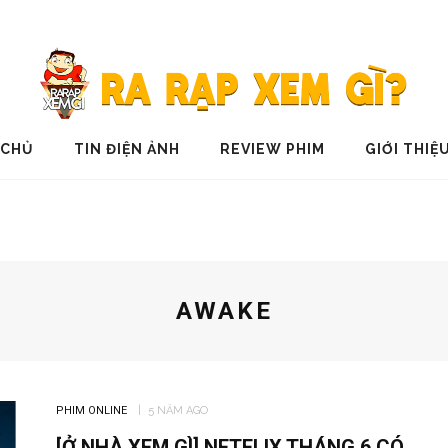
 CHỦ
TIN ĐIỆN ẢNH
REVIEW PHIM
GIỚI THIỆ
AWAKE
PHIM ONLINE
5 NĂM AGO
[Ở NHÀ XEM GÌ] NETFLIX THÁNG 6 CÓ