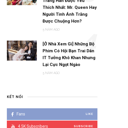
Trang Hàn Được Yêu
Thích Nhất: Mr. Queen Hay
Người Tình Ánh Trăng
Được Chuộng Hơn?
5 NĂM AGO
4
[Ở Nhà Xem Gì] Những Bộ
Phim Có Hội Bạn Trai Dân
IT Tưởng Khô Khan Nhưng
Lại Cực Ngọt Ngào
5 NĂM AGO
KẾT NỐI
Fans
LIKE
4.5K
Subscribers
SUBSCRIBE