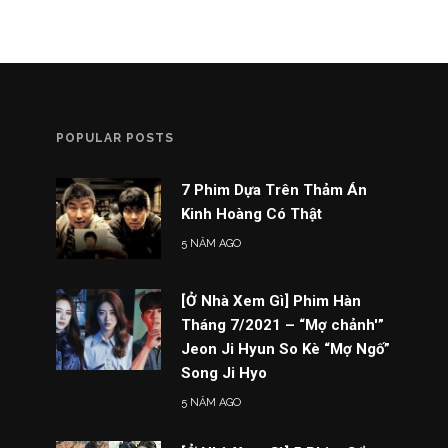
POPULAR POSTS
7 Phim Dựa Trên Thảm Án
Kinh Hoàng Có Thật
5 NĂM AGO
[Ở Nhà Xem Gì] Phim Hàn
Tháng 7/2021 – “Mợ chảnh'”
Jeon Ji Hyun So Kè “Mợ Ngố”
Song Ji Hyo
5 NĂM AGO