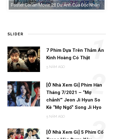
Poster Conan Movie 28 Dư Ảnh Của Độc Nhãn
SLIDER
1
7 Phim Dựa Trên Thảm Án
Kinh Hoàng Có Thật
5 NĂM AGO
2
[Ở Nhà Xem Gì] Phim Hàn
Tháng 7/2021 – “Mợ
chảnh'” Jeon Ji Hyun So
Kè “Mợ Ngố” Song Ji Hyo
5 NĂM AGO
3
[Ở Nhà Xem Gì] 5 Phim Cổ