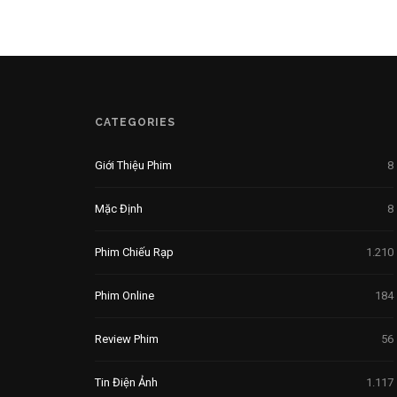
CATEGORIES
Giới Thiệu Phim
8
Mặc Định
8
Phim Chiếu Rạp
1.210
Phim Online
184
Review Phim
56
Tin Điện Ảnh
1.117