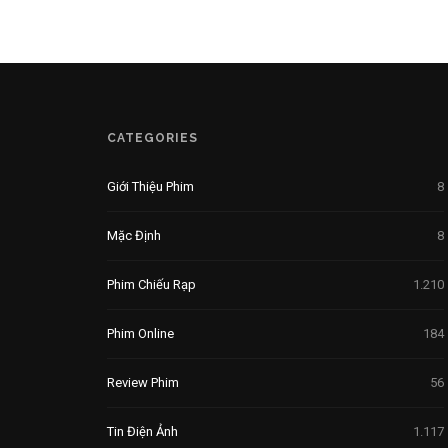
CATEGORIES
Giới Thiệu Phim
8
Mặc Định
8
Phim Chiếu Rạp
1.210
Phim Online
184
Review Phim
56
Tin Điện Ảnh
1.117