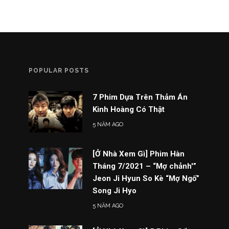
POPULAR POSTS
7 Phim Dựa Trên Thảm Án
Kinh Hoàng Có Thật
5 NĂM AGO
[Ở Nhà Xem Gì] Phim Hàn
Tháng 7/2021 – “Mợ chảnh'”
Jeon Ji Hyun So Kè “Mợ Ngố”
Song Ji Hyo
5 NĂM AGO