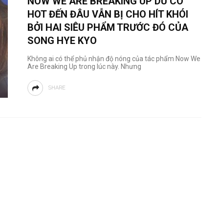
NOW WE ARE BREAKING UP DÙ CÓ
HOT ĐẾN ĐÂU VẪN BỊ CHO HÍT KHÓI
BỞI HAI SIÊU PHẨM TRƯỚC ĐÓ CỦA
SONG HYE KYO
Không ai có thể phủ nhận độ nóng của tác phẩm Now We
Are Breaking Up trong lúc này. Nhưng
SHARE