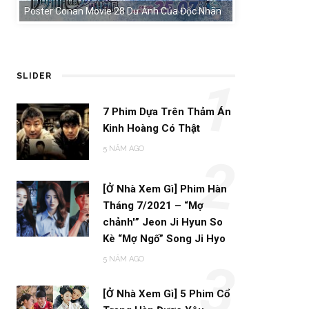
Poster Conan Movie 28 Dư Ảnh Của Độc Nhãn
SLIDER
1
7 Phim Dựa Trên Thảm Án
Kinh Hoàng Có Thật
5 NĂM AGO
2
[Ở Nhà Xem Gì] Phim Hàn
Tháng 7/2021 – “Mợ
chảnh'” Jeon Ji Hyun So
Kè “Mợ Ngố” Song Ji Hyo
5 NĂM AGO
3
[Ở Nhà Xem Gì] 5 Phim Cổ