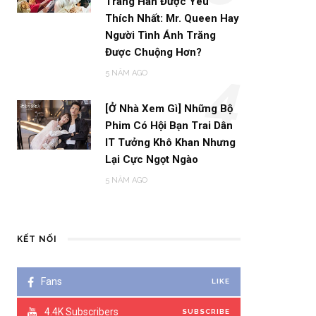
Trang Hàn Được Yêu
Thích Nhất: Mr. Queen Hay
Người Tình Ánh Trăng
Được Chuộng Hơn?
5 NĂM AGO
4
[Ở Nhà Xem Gì] Những Bộ
Phim Có Hội Bạn Trai Dân
IT Tưởng Khô Khan Nhưng
Lại Cực Ngọt Ngào
5 NĂM AGO
KẾT NỐI
Fans
LIKE
4.4K
Subscribers
SUBSCRIBE