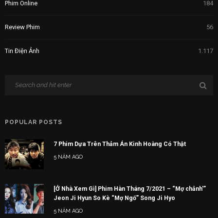
Phim Online
184
Review Phim
56
Tin Điện Ảnh
1.117
POPULAR POSTS
7 Phim Dựa Trên Thảm Án Kinh Hoàng Có Thật
5 NĂM AGO
[Ở Nhà Xem Gì] Phim Hàn Tháng 7/2021 – “Mợ chảnh'”
Jeon Ji Hyun So Kè “Mợ Ngố” Song Ji Hyo
5 NĂM AGO