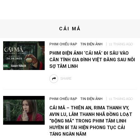
CẢI MẢ
PHIM CHIẾU RẠP
TIN ĐIỆN ẢNH
11 THÁNG AGO
PHIM ĐIỆN ẢNH ‘CẢI MẢ’ ĐI SÂU VÀO
CĂN TÍNH GIA ĐÌNH VIỆT ĐẰNG SAU NỖI
SỢ TÂM LINH
SHARE
PHIM CHIẾU RẠP
TIN ĐIỆN ẢNH
11 THÁNG AGO
CẢI MẢ – THIÊN AN, RIMA THANH VY,
AVIN LU, LÂM THANH NHÃ ĐỒNG LOẠT
“ĐỘNG MẢ” TRONG PHIM TÂM LINH
HUYỀN BÍ TÁI HIỆN PHONG TỤC CẢI
TÁNG NGÀN NĂM