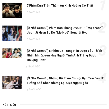
1
7 Phim Dựa Trên Thảm Án Kinh Hoàng Có Thật
5 NĂM AGO
2
[Ở Nhà Xem Gì] Phim Hàn Tháng 7/2021 – “Mợ chảnh'”
Jeon Ji Hyun So Kè “Mợ Ngố” Song Ji Hyo
5 NĂM AGO
3
[Ở Nhà Xem Gì] 5 Phim Cổ Trang Hàn Được Yêu Thích
Nhất: Mr. Queen Hay Người Tình Ánh Trăng Được
Chuộng Hơn?
5 NĂM AGO
4
[Ở Nhà Xem Gì] Những Bộ Phim Có Hội Bạn Trai Dân IT
Tưởng Khô Khan Nhưng Lại Cực Ngọt Ngào
5 NĂM AGO
KẾT NỐI