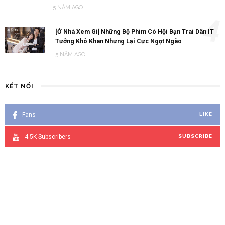
5 NĂM AGO
4
[Ở Nhà Xem Gì] Những Bộ Phim Có Hội Bạn Trai Dân IT
Tưởng Khô Khan Nhưng Lại Cực Ngọt Ngào
5 NĂM AGO
KẾT NỐI
Fans
LIKE
4.5K
Subscribers
SUBSCRIBE