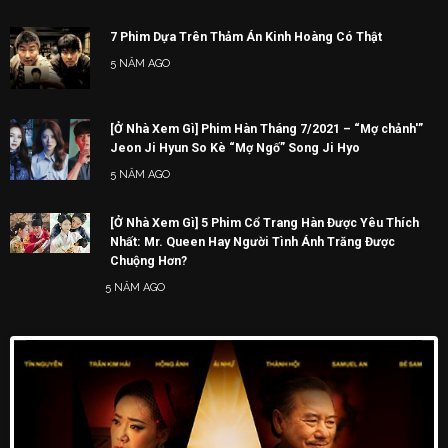
7 Phim Dựa Trên Thảm Án Kinh Hoàng Có Thật
5 NĂM AGO
[Ở Nhà Xem Gì] Phim Hàn Tháng 7/2021 – “Mợ chảnh'”
Jeon Ji Hyun So Kè “Mợ Ngố” Song Ji Hyo
5 NĂM AGO
[Ở Nhà Xem Gì] 5 Phim Cổ Trang Hàn Được Yêu Thích
Nhất: Mr. Queen Hay Người Tình Ánh Trăng Được
Chuộng Hơn?
5 NĂM AGO