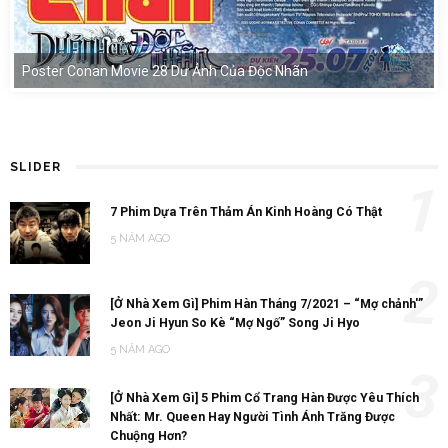
Poster Conan Movie 28 Dư Ảnh Của Độc Nhãn
SLIDER
1
7 Phim Dựa Trên Thảm Án Kinh Hoàng Có Thật
5 NĂM AGO
2
[Ở Nhà Xem Gì] Phim Hàn Tháng 7/2021 – “Mợ chảnh'”
Jeon Ji Hyun So Kè “Mợ Ngố” Song Ji Hyo
5 NĂM AGO
3
[Ở Nhà Xem Gì] 5 Phim Cổ Trang Hàn Được Yêu Thích
Nhất: Mr. Queen Hay Người Tình Ánh Trăng Được
Chuộng Hơn?