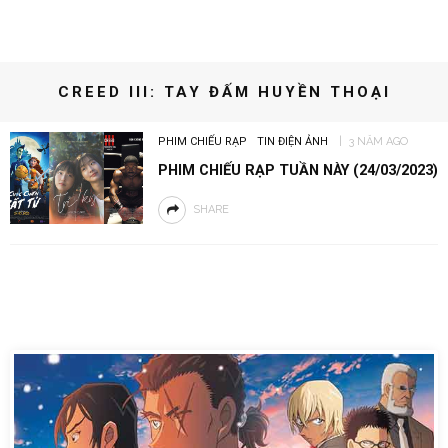
CREED III: TAY ĐẤM HUYỀN THOẠI
PHIM CHIẾU RẠP
TIN ĐIỆN ẢNH
3 NĂM AGO
PHIM CHIẾU RẠP TUẦN NÀY (24/03/2023)
SHARE