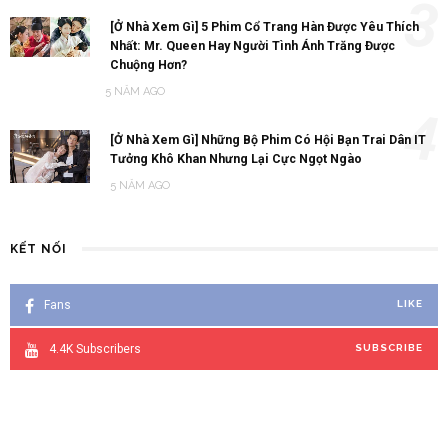
3
[Ở Nhà Xem Gì] 5 Phim Cổ Trang Hàn Được Yêu Thích
Nhất: Mr. Queen Hay Người Tình Ánh Trăng Được
Chuộng Hơn?
5 NĂM AGO
4
[Ở Nhà Xem Gì] Những Bộ Phim Có Hội Bạn Trai Dân IT
Tưởng Khô Khan Nhưng Lại Cực Ngọt Ngào
5 NĂM AGO
KẾT NỐI
Fans
LIKE
4.4K
Subscribers
SUBSCRIBE