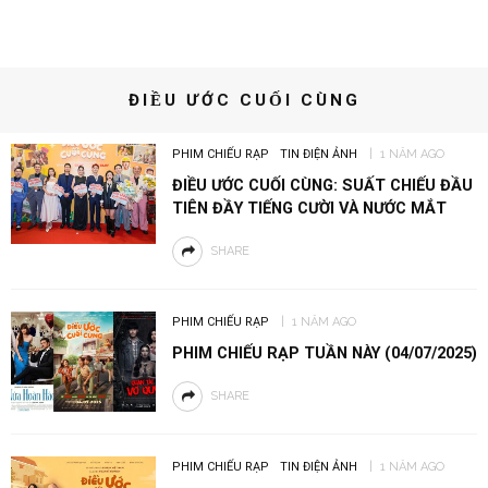
ĐIỀU ƯỚC CUỐI CÙNG
PHIM CHIẾU RẠP
TIN ĐIỆN ẢNH
1 NĂM AGO
ĐIỀU ƯỚC CUỐI CÙNG: SUẤT CHIẾU ĐẦU
TIÊN ĐẦY TIẾNG CƯỜI VÀ NƯỚC MẮT
SHARE
PHIM CHIẾU RẠP
1 NĂM AGO
PHIM CHIẾU RẠP TUẦN NÀY (04/07/2025)
SHARE
PHIM CHIẾU RẠP
TIN ĐIỆN ẢNH
1 NĂM AGO