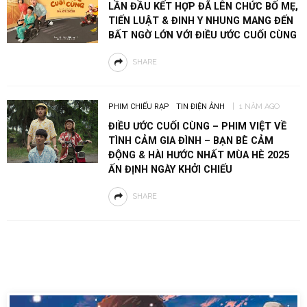
LẦN ĐẦU KẾT HỢP ĐÃ LÊN CHỨC BỐ MẸ,
TIẾN LUẬT & ĐINH Y NHUNG MANG ĐẾN
BẤT NGỜ LỚN VỚI ĐIỀU ƯỚC CUỐI CÙNG
SHARE
PHIM CHIẾU RẠP
TIN ĐIỆN ẢNH
1 NĂM AGO
ĐIỀU ƯỚC CUỐI CÙNG – PHIM VIỆT VỀ
TÌNH CẢM GIA ĐÌNH – BẠN BÈ CẢM
ĐỘNG & HÀI HƯỚC NHẤT MÙA HÈ 2025
ẤN ĐỊNH NGÀY KHỞI CHIẾU
SHARE