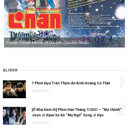
Poster Conan Movie 28 Dư Ảnh Của Độc Nhãn
SLIDER
1
7 Phim Dựa Trên Thảm Án Kinh Hoàng Có Thật
5 NĂM AGO
2
[Ở Nhà Xem Gì] Phim Hàn Tháng 7/2021 – “Mợ chảnh'”
Jeon Ji Hyun So Kè “Mợ Ngố” Song Ji Hyo
5 NĂM AGO