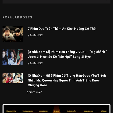
POPULAR POSTS
7 Phim Dựa Trên Thảm Án Kinh Hoàng Có Thật
5 NĂM AGO
[Ở Nhà Xem Gì] Phim Hàn Tháng 7/2021 – “Mợ chảnh'”
Jeon Ji Hyun So Kè “Mợ Ngố” Song Ji Hyo
5 NĂM AGO
[Ở Nhà Xem Gì] 5 Phim Cổ Trang Hàn Được Yêu Thích
Nhất: Mr. Queen Hay Người Tình Ánh Trăng Được
Chuộng Hơn?
5 NĂM AGO