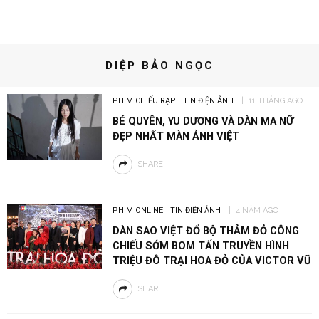
DIỆP BẢO NGỌC
PHIM CHIẾU RẠP
TIN ĐIỆN ẢNH
11 THÁNG AGO
BÉ QUYÊN, YU DƯƠNG VÀ DÀN MA NỮ
ĐẸP NHẤT MÀN ẢNH VIỆT
SHARE
PHIM ONLINE
TIN ĐIỆN ẢNH
4 NĂM AGO
DÀN SAO VIỆT ĐỔ BỘ THẢM ĐỎ CÔNG
CHIẾU SỚM BOM TẤN TRUYỀN HÌNH
TRIỆU ĐÔ TRẠI HOA ĐỎ CỦA VICTOR VŨ
SHARE