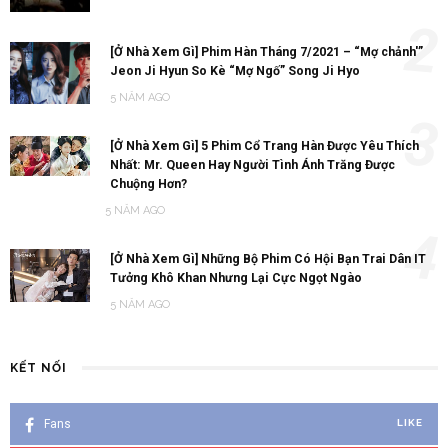
2
[Ở Nhà Xem Gì] Phim Hàn Tháng 7/2021 – “Mợ chảnh'”
Jeon Ji Hyun So Kè “Mợ Ngố” Song Ji Hyo
5 NĂM AGO
3
[Ở Nhà Xem Gì] 5 Phim Cổ Trang Hàn Được Yêu Thích
Nhất: Mr. Queen Hay Người Tình Ánh Trăng Được
Chuộng Hơn?
5 NĂM AGO
4
[Ở Nhà Xem Gì] Những Bộ Phim Có Hội Bạn Trai Dân IT
Tưởng Khô Khan Nhưng Lại Cực Ngọt Ngào
5 NĂM AGO
KẾT NỐI
Fans
LIKE