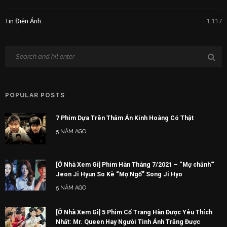
Tin Điện Ảnh
1.117
POPULAR POSTS
7 Phim Dựa Trên Thảm Án Kinh Hoàng Có Thật
5 NĂM AGO
[Ở Nhà Xem Gì] Phim Hàn Tháng 7/2021 – “Mợ chảnh'”
Jeon Ji Hyun So Kè “Mợ Ngố” Song Ji Hyo
5 NĂM AGO
[Ở Nhà Xem Gì] 5 Phim Cổ Trang Hàn Được Yêu Thích
Nhất: Mr. Queen Hay Người Tình Ánh Trăng Được