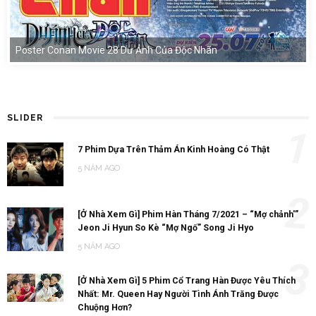
Poster Conan Movie 28 Dư Ảnh Của Độc Nhãn
SLIDER
1
7 Phim Dựa Trên Thảm Án Kinh Hoàng Có Thật
5 NĂM AGO
2
[Ở Nhà Xem Gì] Phim Hàn Tháng 7/2021 – “Mợ chảnh'”
Jeon Ji Hyun So Kè “Mợ Ngố” Song Ji Hyo
5 NĂM AGO
3
[Ở Nhà Xem Gì] 5 Phim Cổ Trang Hàn Được Yêu Thích
Nhất: Mr. Queen Hay Người Tình Ánh Trăng Được
Chuộng Hơn?