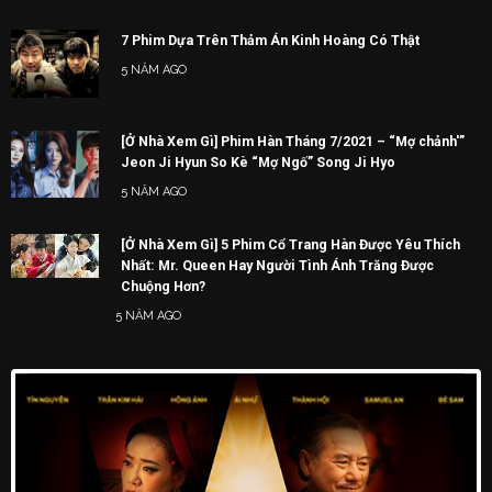
7 Phim Dựa Trên Thảm Án Kinh Hoàng Có Thật
5 NĂM AGO
[Ở Nhà Xem Gì] Phim Hàn Tháng 7/2021 – “Mợ chảnh'”
Jeon Ji Hyun So Kè “Mợ Ngố” Song Ji Hyo
5 NĂM AGO
[Ở Nhà Xem Gì] 5 Phim Cổ Trang Hàn Được Yêu Thích
Nhất: Mr. Queen Hay Người Tình Ánh Trăng Được
Chuộng Hơn?
5 NĂM AGO