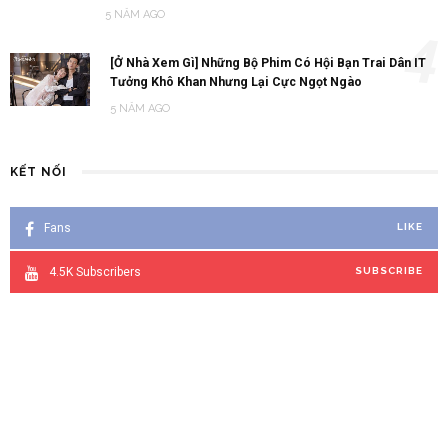
5 NĂM AGO
4
[Ở Nhà Xem Gì] Những Bộ Phim Có Hội Bạn Trai Dân IT
Tưởng Khô Khan Nhưng Lại Cực Ngọt Ngào
5 NĂM AGO
KẾT NỐI
Fans
LIKE
4.5K
Subscribers
SUBSCRIBE