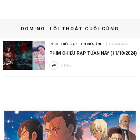
DOMINO: LỐI THOÁT CUỐI CÙNG
PHIM CHIẾU RẠP
TIN ĐIỆN ẢNH
2 NĂM AGO
PHIM CHIẾU RẠP TUẦN NÀY (11/10/2024)
SHARE