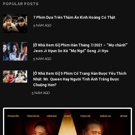
POPULAR POSTS
7 Phim Dựa Trên Thảm Án Kinh Hoàng Có Thật
5 NĂM AGO
[Ở Nhà Xem Gì] Phim Hàn Tháng 7/2021 – “Mợ chảnh'”
Jeon Ji Hyun So Kè “Mợ Ngố” Song Ji Hyo
5 NĂM AGO
[Ở Nhà Xem Gì] 5 Phim Cổ Trang Hàn Được Yêu Thích
Nhất: Mr. Queen Hay Người Tình Ánh Trăng Được
Chuộng Hơn?
5 NĂM AGO