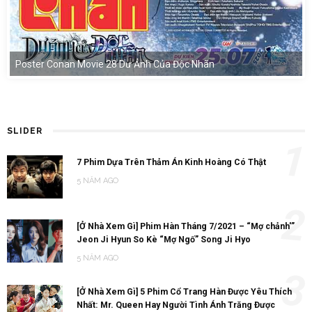
Poster Conan Movie 28 Dư Ảnh Của Độc Nhãn
SLIDER
1
7 Phim Dựa Trên Thảm Án Kinh Hoàng Có Thật
5 NĂM AGO
2
[Ở Nhà Xem Gì] Phim Hàn Tháng 7/2021 – “Mợ chảnh'”
Jeon Ji Hyun So Kè “Mợ Ngố” Song Ji Hyo
5 NĂM AGO
3
[Ở Nhà Xem Gì] 5 Phim Cổ Trang Hàn Được Yêu Thích
Nhất: Mr. Queen Hay Người Tình Ánh Trăng Được