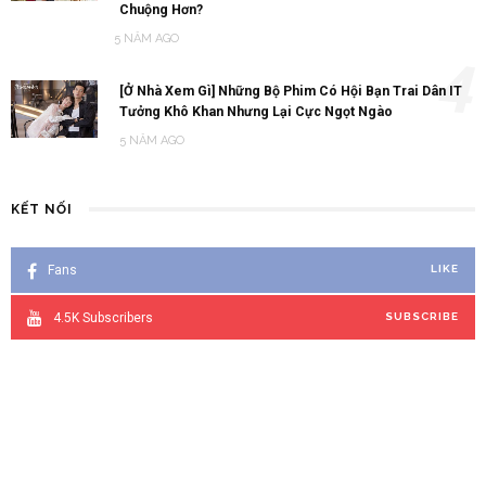
Chuộng Hơn?
5 NĂM AGO
4
[Ở Nhà Xem Gì] Những Bộ Phim Có Hội Bạn Trai Dân IT
Tưởng Khô Khan Nhưng Lại Cực Ngọt Ngào
5 NĂM AGO
KẾT NỐI
Fans
LIKE
4.5K
Subscribers
SUBSCRIBE