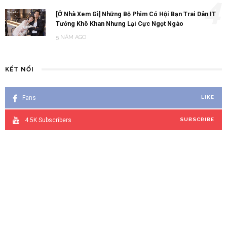
4
[Ở Nhà Xem Gì] Những Bộ Phim Có Hội Bạn Trai Dân IT
Tưởng Khô Khan Nhưng Lại Cực Ngọt Ngào
5 NĂM AGO
KẾT NỐI
Fans
LIKE
4.5K
Subscribers
SUBSCRIBE