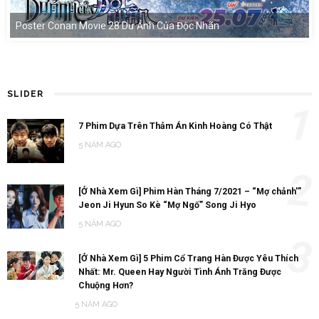
Poster Conan Movie 28 Dư Ảnh Của Độc Nhãn
SLIDER
1
7 Phim Dựa Trên Thảm Án Kinh Hoàng Có Thật
5 NĂM AGO
2
[Ở Nhà Xem Gì] Phim Hàn Tháng 7/2021 – “Mợ chảnh'”
Jeon Ji Hyun So Kè “Mợ Ngố” Song Ji Hyo
5 NĂM AGO
3
[Ở Nhà Xem Gì] 5 Phim Cổ Trang Hàn Được Yêu Thích
Nhất: Mr. Queen Hay Người Tình Ánh Trăng Được
Chuộng Hơn?
5 NĂM AGO