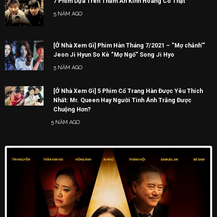
7 Phim Dựa Trên Thảm Án Kinh Hoàng Có Thật
5 NĂM AGO
[Ở Nhà Xem Gì] Phim Hàn Tháng 7/2021 – “Mợ chảnh'”
Jeon Ji Hyun So Kè “Mợ Ngố” Song Ji Hyo
5 NĂM AGO
[Ở Nhà Xem Gì] 5 Phim Cổ Trang Hàn Được Yêu Thích
Nhất: Mr. Queen Hay Người Tình Ánh Trăng Được
Chuộng Hơn?
5 NĂM AGO