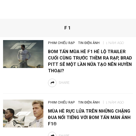
F1
PHIM CHIẾU RẠP
TIN ĐIỆN ẢNH
1 NĂM AGO
BOM TẤN MÙA HÈ F1 HÉ LỘ TRAILER
CUỐI CÙNG TRƯỚC THỀM RA RẠP, BRAD
PITT SẼ MỘT LẦN NỮA TẠO NÊN HUYỀN
THOẠI?
SHARE
PHIM CHIẾU RẠP
TIN ĐIỆN ẢNH
1 NĂM AGO
MÙA HÈ RỰC LỬA TRÊN NHỮNG CHẶNG
ĐUA NỔI TIẾNG VỚI BOM TẤN MÀN ẢNH
F1®
SHARE