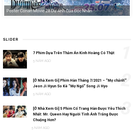
Poster Conan Movie 28 Dư Ảnh Của Độc Nhãn
SLIDER
1
7 Phim Dựa Trên Thảm Án Kinh Hoàng Có Thật
5 NĂM AGO
2
[Ở Nhà Xem Gì] Phim Hàn Tháng 7/2021 – “Mợ chảnh'”
Jeon Ji Hyun So Kè “Mợ Ngố” Song Ji Hyo
5 NĂM AGO
3
[Ở Nhà Xem Gì] 5 Phim Cổ Trang Hàn Được Yêu Thích
Nhất: Mr. Queen Hay Người Tình Ánh Trăng Được
Chuộng Hơn?
5 NĂM AGO