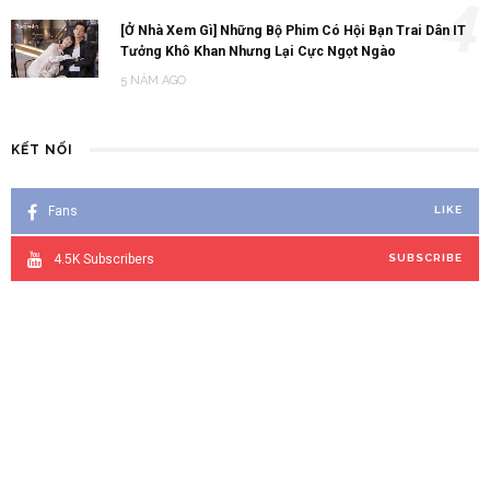
4
[Ở Nhà Xem Gì] Những Bộ Phim Có Hội Bạn Trai Dân IT
Tưởng Khô Khan Nhưng Lại Cực Ngọt Ngào
5 NĂM AGO
KẾT NỐI
Fans
LIKE
4.5K
Subscribers
SUBSCRIBE