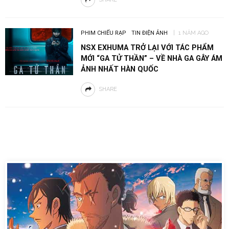
PHIM CHIẾU RẠP
TIN ĐIỆN ẢNH
1 NĂM AGO
NSX EXHUMA TRỞ LẠI VỚI TÁC PHẨM
MỚI “GA TỬ THẦN” – VỀ NHÀ GA GÂY ÁM
ẢNH NHẤT HÀN QUỐC
SHARE