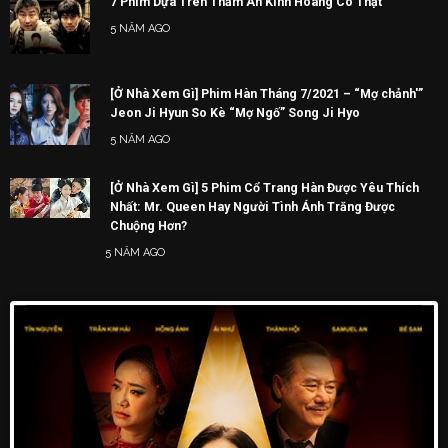
7 Phim Dựa Trên Thảm Án Kinh Hoàng Có Thật
5 NĂM AGO
[Ở Nhà Xem Gì] Phim Hàn Tháng 7/2021 – “Mợ chảnh'”
Jeon Ji Hyun So Kè “Mợ Ngố” Song Ji Hyo
5 NĂM AGO
[Ở Nhà Xem Gì] 5 Phim Cổ Trang Hàn Được Yêu Thích
Nhất: Mr. Queen Hay Người Tình Ánh Trăng Được
Chuộng Hơn?
5 NĂM AGO