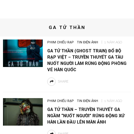
GA TỬ THẦN
PHIM CHIẾU RẠP
TIN ĐIỆN ẢNH
1 NĂM AGO
GA TỬ THẦN (GHOST TRAIN) ĐỔ BỘ
RẠP VIỆT – TRUYỀN THUYẾT GA TÀU
NUỐT NGƯỜI LÀM RÚNG ĐỘNG PHÒNG
VÉ HÀN QUỐC
SHARE
PHIM CHIẾU RẠP
TIN ĐIỆN ẢNH
1 NĂM AGO
GA TỬ THẦN – TRUYỀN THUYẾT GA
NGẦM “NUỐT NGƯỜI” RÚNG ĐỘNG XỨ
HÀN LẦN ĐẦU LÊN MÀN ẢNH
SHARE