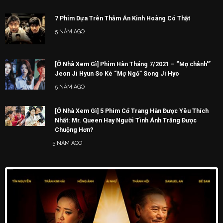
7 Phim Dựa Trên Thảm Án Kinh Hoàng Có Thật
5 NĂM AGO
[Ở Nhà Xem Gì] Phim Hàn Tháng 7/2021 – “Mợ chảnh'”
Jeon Ji Hyun So Kè “Mợ Ngố” Song Ji Hyo
5 NĂM AGO
[Ở Nhà Xem Gì] 5 Phim Cổ Trang Hàn Được Yêu Thích
Nhất: Mr. Queen Hay Người Tình Ánh Trăng Được
Chuộng Hơn?
5 NĂM AGO