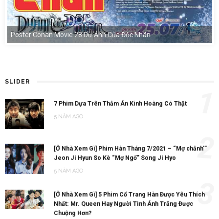
Poster Conan Movie 28 Dư Ảnh Của Độc Nhãn
SLIDER
1
7 Phim Dựa Trên Thảm Án Kinh Hoàng Có Thật
5 NĂM AGO
2
[Ở Nhà Xem Gì] Phim Hàn Tháng 7/2021 – “Mợ chảnh'”
Jeon Ji Hyun So Kè “Mợ Ngố” Song Ji Hyo
5 NĂM AGO
3
[Ở Nhà Xem Gì] 5 Phim Cổ Trang Hàn Được Yêu Thích
Nhất: Mr. Queen Hay Người Tình Ánh Trăng Được
Chuộng Hơn?