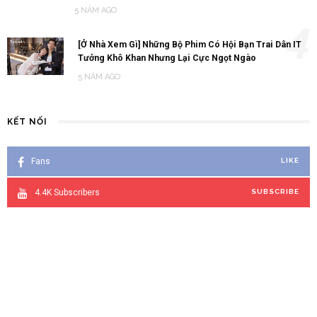
5 NĂM AGO
4
[Ở Nhà Xem Gì] Những Bộ Phim Có Hội Bạn Trai Dân IT
Tưởng Khô Khan Nhưng Lại Cực Ngọt Ngào
5 NĂM AGO
KẾT NỐI
Fans
LIKE
4.4K
Subscribers
SUBSCRIBE