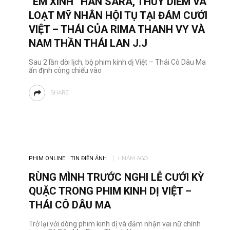
“EM XINH” HAN SARA, THÚY DIỄM VÀ
LOẠT MỸ NHÂN HỘI TỤ TẠI ĐÁM CƯỚI
VIỆT – THÁI CỦA RIMA THANH VY VÀ
NAM THẦN THÁI LAN J.J
Sau 2 lần dời lịch, bộ phim kinh dị Việt – Thái Cô Dâu Ma
ấn định công chiếu vào
SHARE
PHIM ONLINE
TIN ĐIỆN ẢNH
1 NĂM AGO
RÙNG MÌNH TRƯỚC NGHI LỄ CƯỚI KỲ
QUẶC TRONG PHIM KINH DỊ VIỆT –
THÁI CÔ DÂU MA
Trở lại với dòng phim kinh dị và đảm nhận vai nữ chính