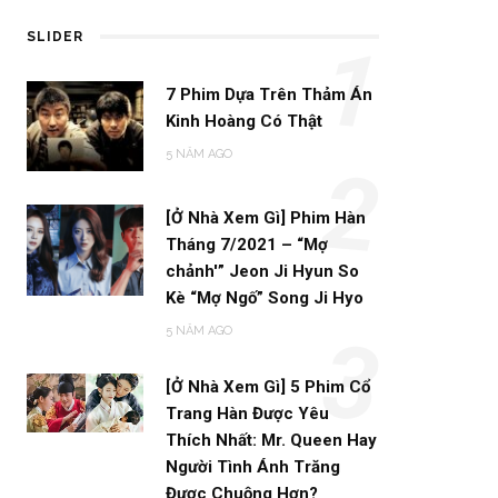
SLIDER
1
7 Phim Dựa Trên Thảm Án
Kinh Hoàng Có Thật
5 NĂM AGO
2
[Ở Nhà Xem Gì] Phim Hàn
Tháng 7/2021 – “Mợ
chảnh'” Jeon Ji Hyun So
Kè “Mợ Ngố” Song Ji Hyo
5 NĂM AGO
3
[Ở Nhà Xem Gì] 5 Phim Cổ
Trang Hàn Được Yêu
Thích Nhất: Mr. Queen Hay
Người Tình Ánh Trăng
Được Chuộng Hơn?