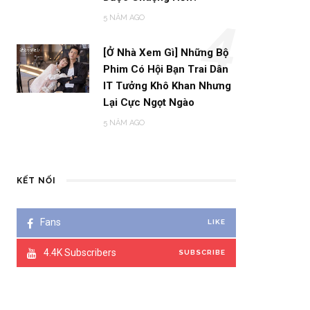
5 NĂM AGO
4
[Ở Nhà Xem Gì] Những Bộ
Phim Có Hội Bạn Trai Dân
IT Tưởng Khô Khan Nhưng
Lại Cực Ngọt Ngào
5 NĂM AGO
KẾT NỐI
Fans
LIKE
4.4K
Subscribers
SUBSCRIBE