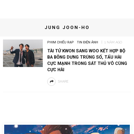
JUNG JOON-HO
PHIM CHIẾU RẠP
TIN ĐIỆN ẢNH
1 NĂM AGO
TÀI TỬ KWON SANG WOO KẾT HỢP BỘ
BA BỖNG DƯNG TRÚNG SỐ, TẤU HÀI
CỰC MẠNH TRONG SÁT THỦ VÔ CÙNG
CỰC HÀI
SHARE