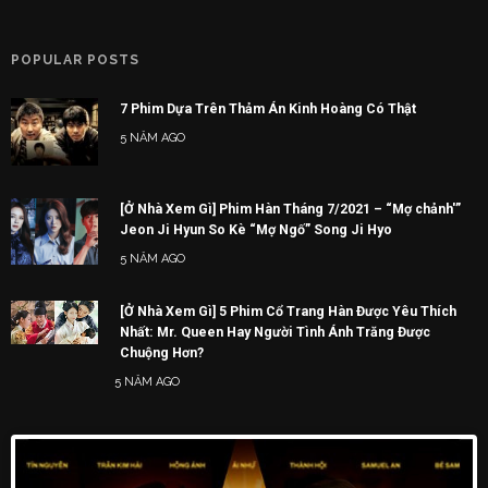
POPULAR POSTS
7 Phim Dựa Trên Thảm Án Kinh Hoàng Có Thật
5 NĂM AGO
[Ở Nhà Xem Gì] Phim Hàn Tháng 7/2021 – “Mợ chảnh'”
Jeon Ji Hyun So Kè “Mợ Ngố” Song Ji Hyo
5 NĂM AGO
[Ở Nhà Xem Gì] 5 Phim Cổ Trang Hàn Được Yêu Thích
Nhất: Mr. Queen Hay Người Tình Ánh Trăng Được
Chuộng Hơn?
5 NĂM AGO