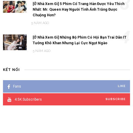
3
[Ở Nhà Xem Gì] 5 Phim Cổ Trang Hàn Được Yêu Thích
Nhất: Mr. Queen Hay Người Tình Ánh Trăng Được
Chuộng Hơn?
5 NĂM AGO
4
[Ở Nhà Xem Gì] Những Bộ Phim Có Hội Bạn Trai Dân IT
Tưởng Khô Khan Nhưng Lại Cực Ngọt Ngào
5 NĂM AGO
KẾT NỐI
Fans
LIKE
4.5K
Subscribers
SUBSCRIBE