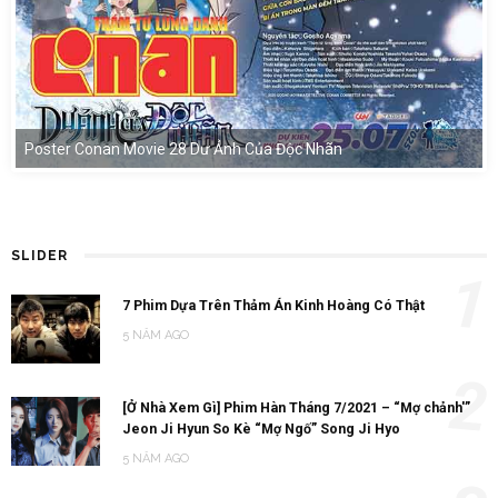
Poster Conan Movie 28 Dư Ảnh Của Độc Nhãn
SLIDER
1
7 Phim Dựa Trên Thảm Án Kinh Hoàng Có Thật
5 NĂM AGO
2
[Ở Nhà Xem Gì] Phim Hàn Tháng 7/2021 – “Mợ chảnh'”
Jeon Ji Hyun So Kè “Mợ Ngố” Song Ji Hyo
5 NĂM AGO