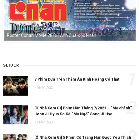
Poster Conan Movie 28 Dư Ảnh Của Độc Nhãn
SLIDER
1
7 Phim Dựa Trên Thảm Án Kinh Hoàng Có Thật
5 NĂM AGO
2
[Ở Nhà Xem Gì] Phim Hàn Tháng 7/2021 – “Mợ chảnh'”
Jeon Ji Hyun So Kè “Mợ Ngố” Song Ji Hyo
5 NĂM AGO
3
[Ở Nhà Xem Gì] 5 Phim Cổ Trang Hàn Được Yêu Thích