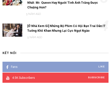
Nhất: Mr. Queen Hay Người Tình Ánh Trăng Được
Chuộng Hơn?
5 NĂM AGO
4
[Ở Nhà Xem Gì] Những Bộ Phim Có Hội Bạn Trai Dân IT
Tưởng Khô Khan Nhưng Lại Cực Ngọt Ngào
5 NĂM AGO
KẾT NỐI
Fans
LIKE
4.5K
Subscribers
SUBSCRIBE