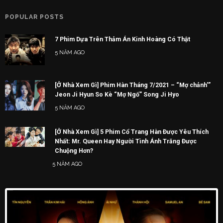
POPULAR POSTS
7 Phim Dựa Trên Thảm Án Kinh Hoàng Có Thật
5 NĂM AGO
[Ở Nhà Xem Gì] Phim Hàn Tháng 7/2021 – “Mợ chảnh'”
Jeon Ji Hyun So Kè “Mợ Ngố” Song Ji Hyo
5 NĂM AGO
[Ở Nhà Xem Gì] 5 Phim Cổ Trang Hàn Được Yêu Thích
Nhất: Mr. Queen Hay Người Tình Ánh Trăng Được
Chuộng Hơn?
5 NĂM AGO