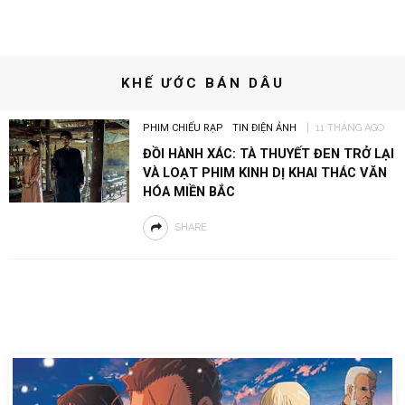
KHẾ ƯỚC BÁN DÂU
PHIM CHIẾU RẠP
TIN ĐIỆN ẢNH
11 THÁNG AGO
ĐỒI HÀNH XÁC: TÀ THUYẾT ĐEN TRỞ LẠI
VÀ LOẠT PHIM KINH DỊ KHAI THÁC VĂN
HÓA MIỀN BẮC
SHARE