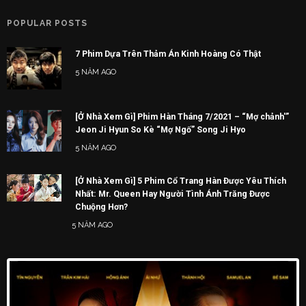
POPULAR POSTS
7 Phim Dựa Trên Thảm Án Kinh Hoàng Có Thật
5 NĂM AGO
[Ở Nhà Xem Gì] Phim Hàn Tháng 7/2021 – “Mợ chảnh'”
Jeon Ji Hyun So Kè “Mợ Ngố” Song Ji Hyo
5 NĂM AGO
[Ở Nhà Xem Gì] 5 Phim Cổ Trang Hàn Được Yêu Thích
Nhất: Mr. Queen Hay Người Tình Ánh Trăng Được
Chuộng Hơn?
5 NĂM AGO