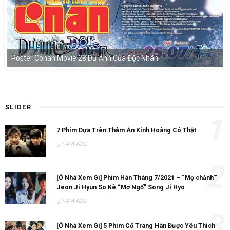
Poster Conan Movie 28 Dư Ảnh Của Độc Nhãn
SLIDER
1
7 Phim Dựa Trên Thảm Án Kinh Hoàng Có Thật
5 NĂM AGO
2
[Ở Nhà Xem Gì] Phim Hàn Tháng 7/2021 – “Mợ chảnh'”
Jeon Ji Hyun So Kè “Mợ Ngố” Song Ji Hyo
5 NĂM AGO
3
[Ở Nhà Xem Gì] 5 Phim Cổ Trang Hàn Được Yêu Thích