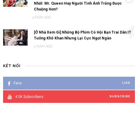
Nhất: Mr. Queen Hay Người Tình Ánh Trăng Được
Chuộng Hơn?
5 NĂM AGO
4
[Ở Nhà Xem Gì] Những Bộ Phim Có Hội Bạn Trai Dân IT
Tưởng Khô Khan Nhưng Lại Cực Ngọt Ngào
5 NĂM AGO
KẾT NỐI
Fans
LIKE
4.5K
Subscribers
SUBSCRIBE