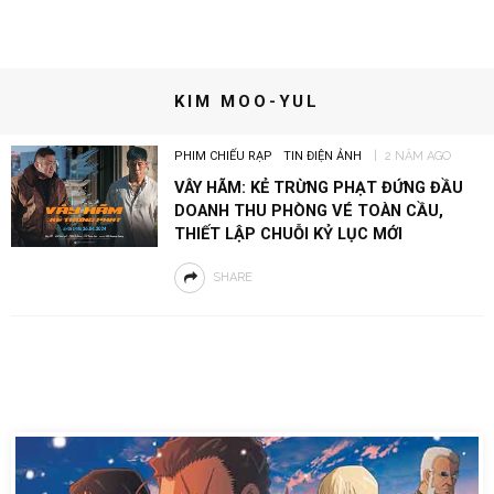
KIM MOO-YUL
PHIM CHIẾU RẠP
TIN ĐIỆN ẢNH
2 NĂM AGO
VÂY HÃM: KẺ TRỪNG PHẠT ĐỨNG ĐẦU
DOANH THU PHÒNG VÉ TOÀN CẦU,
THIẾT LẬP CHUỖI KỶ LỤC MỚI
SHARE