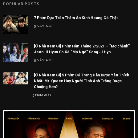
POPULAR POSTS
7 Phim Dựa Trên Thảm Án Kinh Hoàng Có Thật
5 NĂM AGO
[Ở Nhà Xem Gì] Phim Hàn Tháng 7/2021 – “Mợ chảnh'”
Jeon Ji Hyun So Kè “Mợ Ngố” Song Ji Hyo
5 NĂM AGO
[Ở Nhà Xem Gì] 5 Phim Cổ Trang Hàn Được Yêu Thích
Nhất: Mr. Queen Hay Người Tình Ánh Trăng Được
Chuộng Hơn?
5 NĂM AGO