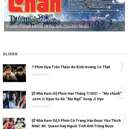
Poster Conan Movie 28 Dư Ảnh Của Độc Nhãn
SLIDER
1
7 Phim Dựa Trên Thảm Án Kinh Hoàng Có Thật
5 NĂM AGO
2
[Ở Nhà Xem Gì] Phim Hàn Tháng 7/2021 – “Mợ chảnh'”
Jeon Ji Hyun So Kè “Mợ Ngố” Song Ji Hyo
5 NĂM AGO
3
[Ở Nhà Xem Gì] 5 Phim Cổ Trang Hàn Được Yêu Thích
Nhất: Mr. Queen Hay Người Tình Ánh Trăng Được