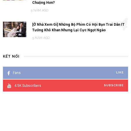
Chuộng Hơn?
5 NĂM AGO
4
[Ở Nhà Xem Gì] Những Bộ Phim Có Hội Bạn Trai Dân IT
Tưởng Khô Khan Nhưng Lại Cực Ngọt Ngào
5 NĂM AGO
KẾT NỐI
Fans
LIKE
4.5K
Subscribers
SUBSCRIBE