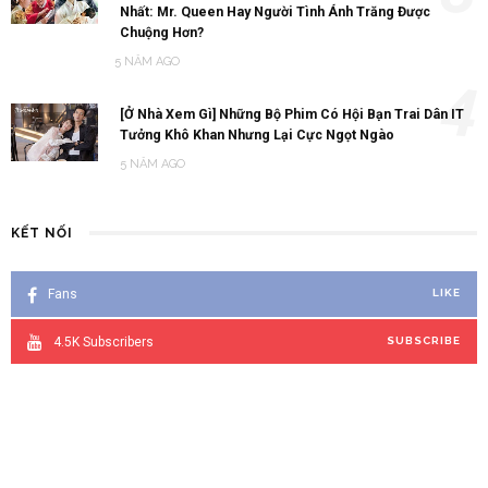
Nhất: Mr. Queen Hay Người Tình Ánh Trăng Được
Chuộng Hơn?
5 NĂM AGO
4
[Ở Nhà Xem Gì] Những Bộ Phim Có Hội Bạn Trai Dân IT
Tưởng Khô Khan Nhưng Lại Cực Ngọt Ngào
5 NĂM AGO
KẾT NỐI
Fans
LIKE
4.5K
Subscribers
SUBSCRIBE