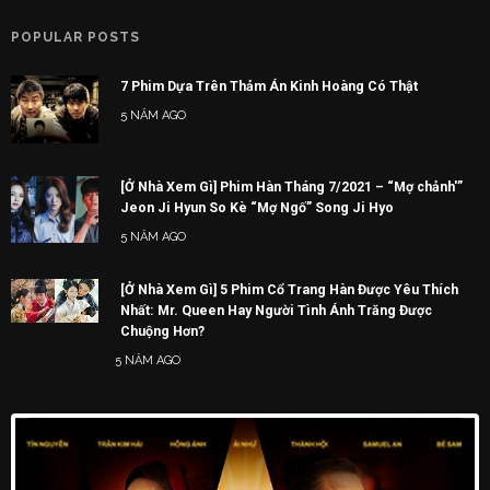
POPULAR POSTS
7 Phim Dựa Trên Thảm Án Kinh Hoàng Có Thật
5 NĂM AGO
[Ở Nhà Xem Gì] Phim Hàn Tháng 7/2021 – “Mợ chảnh'”
Jeon Ji Hyun So Kè “Mợ Ngố” Song Ji Hyo
5 NĂM AGO
[Ở Nhà Xem Gì] 5 Phim Cổ Trang Hàn Được Yêu Thích
Nhất: Mr. Queen Hay Người Tình Ánh Trăng Được
Chuộng Hơn?
5 NĂM AGO