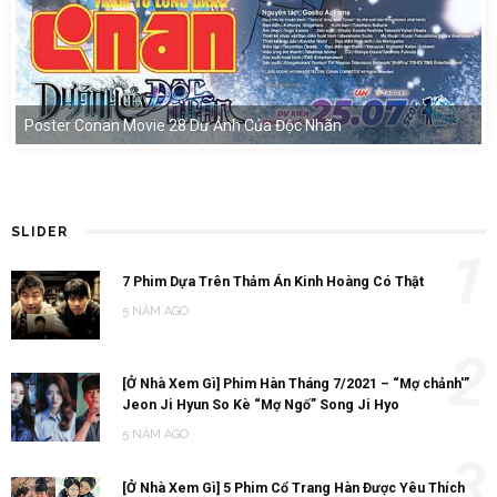
Poster Conan Movie 28 Dư Ảnh Của Độc Nhãn
SLIDER
1
7 Phim Dựa Trên Thảm Án Kinh Hoàng Có Thật
5 NĂM AGO
2
[Ở Nhà Xem Gì] Phim Hàn Tháng 7/2021 – “Mợ chảnh'”
Jeon Ji Hyun So Kè “Mợ Ngố” Song Ji Hyo
5 NĂM AGO
3
[Ở Nhà Xem Gì] 5 Phim Cổ Trang Hàn Được Yêu Thích