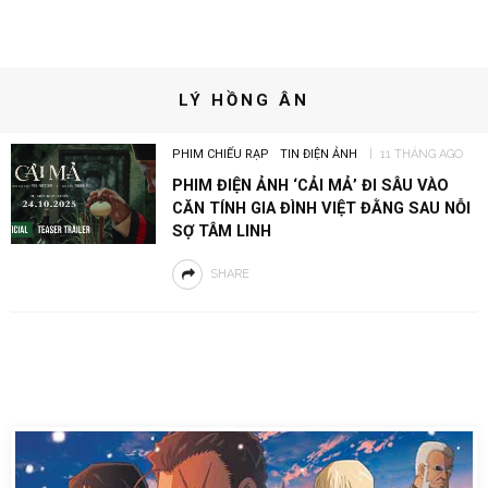
LÝ HỒNG ÂN
PHIM CHIẾU RẠP
TIN ĐIỆN ẢNH
11 THÁNG AGO
PHIM ĐIỆN ẢNH ‘CẢI MẢ’ ĐI SÂU VÀO
CĂN TÍNH GIA ĐÌNH VIỆT ĐẰNG SAU NỖI
SỢ TÂM LINH
SHARE