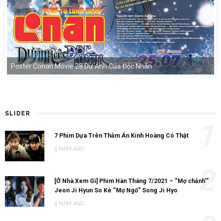
Poster Conan Movie 28 Dư Ảnh Của Độc Nhãn
SLIDER
1
7 Phim Dựa Trên Thảm Án Kinh Hoàng Có Thật
5 NĂM AGO
2
[Ở Nhà Xem Gì] Phim Hàn Tháng 7/2021 – “Mợ chảnh'”
Jeon Ji Hyun So Kè “Mợ Ngố” Song Ji Hyo
5 NĂM AGO