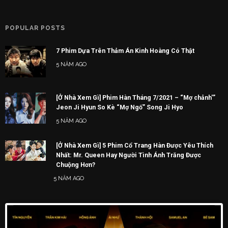
POPULAR POSTS
7 Phim Dựa Trên Thảm Án Kinh Hoàng Có Thật
5 NĂM AGO
[Ở Nhà Xem Gì] Phim Hàn Tháng 7/2021 – “Mợ chảnh'”
Jeon Ji Hyun So Kè “Mợ Ngố” Song Ji Hyo
5 NĂM AGO
[Ở Nhà Xem Gì] 5 Phim Cổ Trang Hàn Được Yêu Thích
Nhất: Mr. Queen Hay Người Tình Ánh Trăng Được
Chuộng Hơn?
5 NĂM AGO