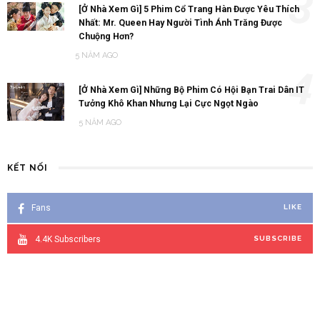
3
[Ở Nhà Xem Gì] 5 Phim Cổ Trang Hàn Được Yêu Thích
Nhất: Mr. Queen Hay Người Tình Ánh Trăng Được
Chuộng Hơn?
5 NĂM AGO
4
[Ở Nhà Xem Gì] Những Bộ Phim Có Hội Bạn Trai Dân IT
Tưởng Khô Khan Nhưng Lại Cực Ngọt Ngào
5 NĂM AGO
KẾT NỐI
Fans
LIKE
4.4K
Subscribers
SUBSCRIBE