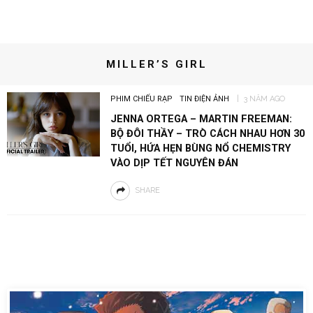
MILLER’S GIRL
PHIM CHIẾU RẠP
TIN ĐIỆN ẢNH
3 NĂM AGO
JENNA ORTEGA – MARTIN FREEMAN:
BỘ ĐÔI THẦY – TRÒ CÁCH NHAU HƠN 30
TUỔI, HỨA HẸN BÙNG NỔ CHEMISTRY
VÀO DỊP TẾT NGUYÊN ĐÁN
SHARE