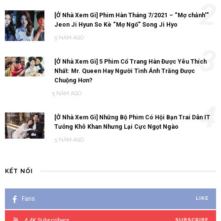
2
[Ở Nhà Xem Gì] Phim Hàn Tháng 7/2021 – “Mợ chảnh'”
Jeon Ji Hyun So Kè “Mợ Ngố” Song Ji Hyo
5 NĂM AGO
3
[Ở Nhà Xem Gì] 5 Phim Cổ Trang Hàn Được Yêu Thích
Nhất: Mr. Queen Hay Người Tình Ánh Trăng Được
Chuộng Hơn?
5 NĂM AGO
4
[Ở Nhà Xem Gì] Những Bộ Phim Có Hội Bạn Trai Dân IT
Tưởng Khô Khan Nhưng Lại Cực Ngọt Ngào
5 NĂM AGO
KẾT NỐI
Fans
LIKE
4.4K
Subscribers
SUBSCRIBE