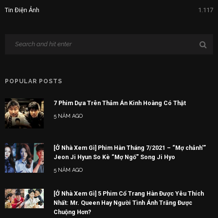
Tin Điện Ảnh
1.117
POPULAR POSTS
7 Phim Dựa Trên Thảm Án Kinh Hoàng Có Thật
5 NĂM AGO
[Ở Nhà Xem Gì] Phim Hàn Tháng 7/2021 – “Mợ chảnh'”
Jeon Ji Hyun So Kè “Mợ Ngố” Song Ji Hyo
5 NĂM AGO
[Ở Nhà Xem Gì] 5 Phim Cổ Trang Hàn Được Yêu Thích
Nhất: Mr. Queen Hay Người Tình Ánh Trăng Được
Chuộng Hơn?