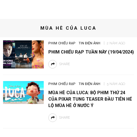
MÙA HÈ CỦA LUCA
PHIM CHIẾU RẠP
TIN ĐIỆN ẢNH
2 NĂM AGO
PHIM CHIẾU RẠP TUẦN NÀY (19/04/2024)
SHARE
PHIM CHIẾU RẠP
TIN ĐIỆN ẢNH
5 NĂM AGO
MÙA HÈ CỦA LUCA: BỘ PHIM THỨ 24
CỦA PIXAR TUNG TEASER ĐẦU TIÊN HÉ
LỘ MÙA HÈ Ở NƯỚC Ý
SHARE