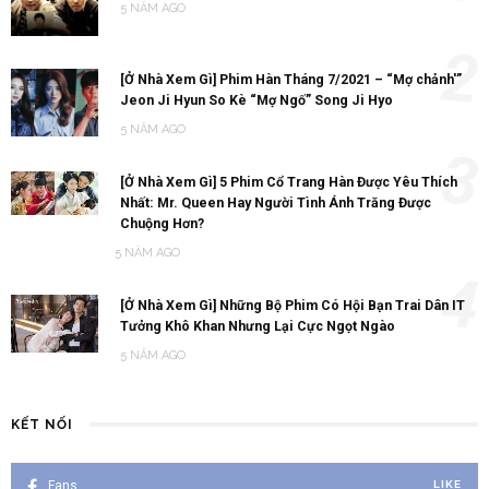
5 NĂM AGO
2
[Ở Nhà Xem Gì] Phim Hàn Tháng 7/2021 – “Mợ chảnh'”
Jeon Ji Hyun So Kè “Mợ Ngố” Song Ji Hyo
5 NĂM AGO
3
[Ở Nhà Xem Gì] 5 Phim Cổ Trang Hàn Được Yêu Thích
Nhất: Mr. Queen Hay Người Tình Ánh Trăng Được
Chuộng Hơn?
5 NĂM AGO
4
[Ở Nhà Xem Gì] Những Bộ Phim Có Hội Bạn Trai Dân IT
Tưởng Khô Khan Nhưng Lại Cực Ngọt Ngào
5 NĂM AGO
KẾT NỐI
Fans
LIKE