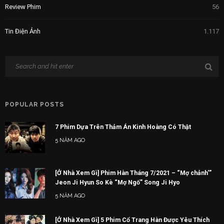
Review Phim
56
Tin Điện Ảnh
1.117
POPULAR POSTS
7 Phim Dựa Trên Thảm Án Kinh Hoàng Có Thật
5 NĂM AGO
[Ở Nhà Xem Gì] Phim Hàn Tháng 7/2021 – “Mợ chảnh'”
Jeon Ji Hyun So Kè “Mợ Ngố” Song Ji Hyo
5 NĂM AGO
[Ở Nhà Xem Gì] 5 Phim Cổ Trang Hàn Được Yêu Thích