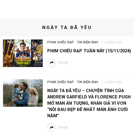
NGÀY TA ĐÃ YÊU
PHIM CHIẾU RẠP
TIN ĐIỆN ẢNH
2 NĂM AGO
PHIM CHIẾU RẠP TUẦN NÀY (15/11/2024)
SHARE
PHIM CHIẾU RẠP
TIN ĐIỆN ẢNH
2 NĂM AGO
NGÀY TA ĐÃ YÊU – CHUYỆN TÌNH CỦA
ANDREW GARFIELD VÀ FLORENCE PUGH
MỞ MÀN ẤN TƯỢNG, KHÁN GIẢ VÍ VON
“NỖI ĐAU ĐẸP ĐẼ NHẤT MÀN ẢNH CUỐI
NĂM”
SHARE