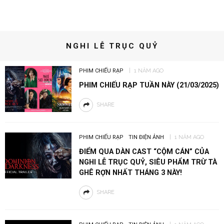
NGHI LỄ TRỤC QUỶ
PHIM CHIẾU RẠP
1 NĂM AGO
PHIM CHIẾU RẠP TUẦN NÀY (21/03/2025)
SHARE
PHIM CHIẾU RẠP
TIN ĐIỆN ẢNH
1 NĂM AGO
ĐIỂM QUA DÀN CAST “CỘM CÁN” CỦA
NGHI LỄ TRỤC QUỶ, SIÊU PHẨM TRỪ TÀ
GHÊ RỢN NHẤT THÁNG 3 NÀY!
SHARE