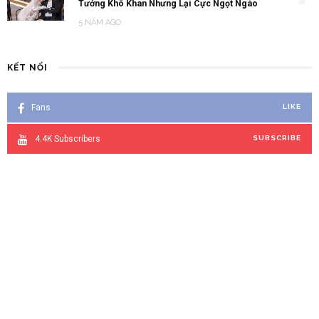
Tưởng Khô Khan Nhưng Lại Cực Ngọt Ngào
5 NĂM AGO
KẾT NỐI
Fans
LIKE
4.4K
Subscribers
SUBSCRIBE