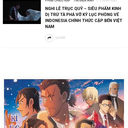
PHIM CHIẾU RẠP
TIN ĐIỆN ẢNH
1 NĂM AGO
NGHI LỄ TRỤC QUỶ – SIÊU PHẨM KINH
DỊ TRỪ TÀ PHÁ VỠ KỶ LỤC PHÒNG VÉ
INDONESIA CHÍNH THỨC CẬP BẾN VIỆT
NAM
SHARE