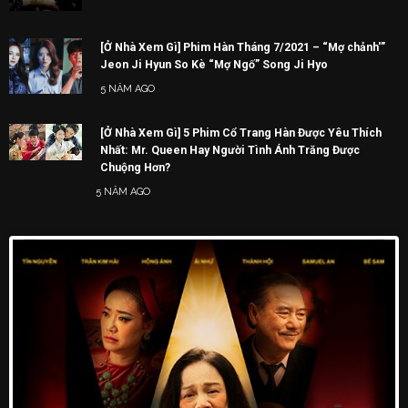
[Ở Nhà Xem Gì] Phim Hàn Tháng 7/2021 – “Mợ chảnh'”
Jeon Ji Hyun So Kè “Mợ Ngố” Song Ji Hyo
5 NĂM AGO
[Ở Nhà Xem Gì] 5 Phim Cổ Trang Hàn Được Yêu Thích
Nhất: Mr. Queen Hay Người Tình Ánh Trăng Được
Chuộng Hơn?
5 NĂM AGO