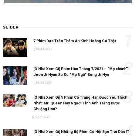
SLIDER
1
7 Phim Dựa Trên Thảm Án Kinh Hoàng Có Thật
5 NĂM AGO
2
[Ở Nhà Xem Gì] Phim Hàn Tháng 7/2021 – “Mợ chảnh'”
Jeon Ji Hyun So Kè “Mợ Ngố” Song Ji Hyo
5 NĂM AGO
3
[Ở Nhà Xem Gì] 5 Phim Cổ Trang Hàn Được Yêu Thích
Nhất: Mr. Queen Hay Người Tình Ánh Trăng Được
Chuộng Hơn?
5 NĂM AGO
4
[Ở Nhà Xem Gì] Những Bộ Phim Có Hội Bạn Trai Dân IT