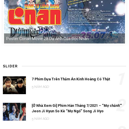
Poster Conan Movie 28 Dư Ảnh Của Độc Nhãn
SLIDER
1
7 Phim Dựa Trên Thảm Án Kinh Hoàng Có Thật
5 NĂM AGO
2
[Ở Nhà Xem Gì] Phim Hàn Tháng 7/2021 – “Mợ chảnh'”
Jeon Ji Hyun So Kè “Mợ Ngố” Song Ji Hyo
5 NĂM AGO