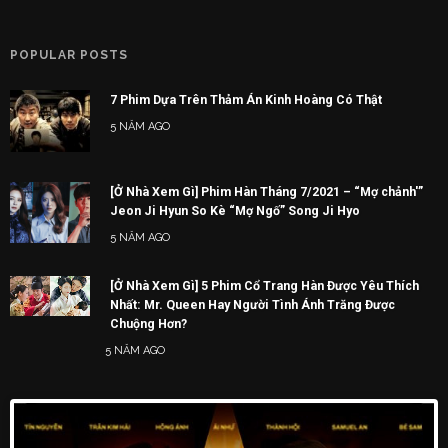
POPULAR POSTS
7 Phim Dựa Trên Thảm Án Kinh Hoàng Có Thật
5 NĂM AGO
[Ở Nhà Xem Gì] Phim Hàn Tháng 7/2021 – “Mợ chảnh'”
Jeon Ji Hyun So Kè “Mợ Ngố” Song Ji Hyo
5 NĂM AGO
[Ở Nhà Xem Gì] 5 Phim Cổ Trang Hàn Được Yêu Thích
Nhất: Mr. Queen Hay Người Tình Ánh Trăng Được
Chuộng Hơn?
5 NĂM AGO