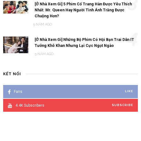
3
[Ở Nhà Xem Gì] 5 Phim Cổ Trang Hàn Được Yêu Thích
Nhất: Mr. Queen Hay Người Tình Ánh Trăng Được
Chuộng Hơn?
5 NĂM AGO
4
[Ở Nhà Xem Gì] Những Bộ Phim Có Hội Bạn Trai Dân IT
Tưởng Khô Khan Nhưng Lại Cực Ngọt Ngào
5 NĂM AGO
KẾT NỐI
Fans
LIKE
4.4K
Subscribers
SUBSCRIBE