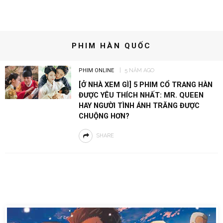
PHIM HÀN QUỐC
PHIM ONLINE
5 NĂM AGO
[Ở NHÀ XEM GÌ] 5 PHIM CỔ TRANG HÀN
ĐƯỢC YÊU THÍCH NHẤT: MR. QUEEN
HAY NGƯỜI TÌNH ÁNH TRĂNG ĐƯỢC
CHUỘNG HƠN?
SHARE