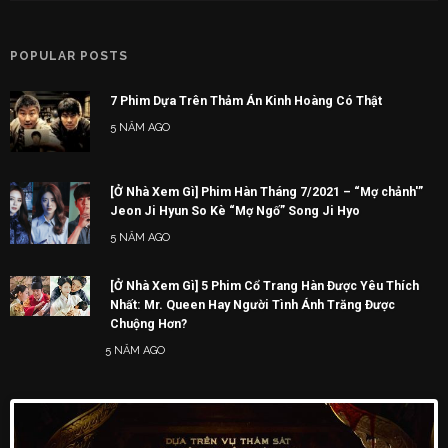
POPULAR POSTS
7 Phim Dựa Trên Thảm Án Kinh Hoàng Có Thật
5 NĂM AGO
[Ở Nhà Xem Gì] Phim Hàn Tháng 7/2021 – “Mợ chảnh'”
Jeon Ji Hyun So Kè “Mợ Ngố” Song Ji Hyo
5 NĂM AGO
[Ở Nhà Xem Gì] 5 Phim Cổ Trang Hàn Được Yêu Thích
Nhất: Mr. Queen Hay Người Tình Ánh Trăng Được
Chuộng Hơn?
5 NĂM AGO