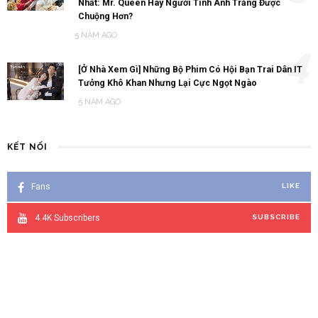
Nhất: Mr. Queen Hay Người Tình Ánh Trăng Được
Chuộng Hơn?
5 NĂM AGO
4
[Ở Nhà Xem Gì] Những Bộ Phim Có Hội Bạn Trai Dân IT
Tưởng Khô Khan Nhưng Lại Cực Ngọt Ngào
5 NĂM AGO
KẾT NỐI
Fans
LIKE
4.4K
Subscribers
SUBSCRIBE