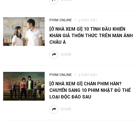
PHIM ONLINE
5 NĂM AGO
[Ở NHÀ XEM GÌ] 10 TÌNH ĐẦU KHIẾN
KHÁN GIẢ THỔN THỨC TRÊN MÀN ẢNH
CHÂU Á
SHARE
PHIM ONLINE
5 NĂM AGO
[Ở NHÀ XEM GÌ] CHÁN PHIM HÀN?
CHUYỂN SANG 10 PHIM NHẬT ĐỦ THỂ
LOẠI ĐỘC ĐÁO SAU
SHARE