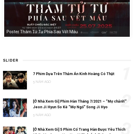
Poster Thám Tử Tư Phía Sau Vết Máu
SLIDER
1
7 Phim Dựa Trên Thảm Án Kinh Hoàng Có Thật
5 NĂM AGO
2
[Ở Nhà Xem Gì] Phim Hàn Tháng 7/2021 – “Mợ chảnh'”
Jeon Ji Hyun So Kè “Mợ Ngố” Song Ji Hyo
5 NĂM AGO
3
[Ở Nhà Xem Gì] 5 Phim Cổ Trang Hàn Được Yêu Thích