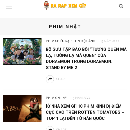
PHIM NHẬT
PHIM CHIẾU RẠP
TIN ĐIỆN ẢNH
5 NĂM AGO
BỘ SƯU TẬP BẢO BỐI “TƯỞNG QUEN MÀ
LẠ, TƯỞNG LẠ MÀ QUEN” CỦA
DORAEMON TRONG DORAEMON:
STAND BY ME 2
SHARE
PHIM ONLINE
5 NĂM AGO
[Ở NHÀ XEM GÌ] 10 PHIM KINH DỊ ĐIỂM
CỰC CAO TRÊN ROTTEN TOMATOES –
TOP 1 LẠI ĐẾN TỪ HÀN QUỐC
SHARE