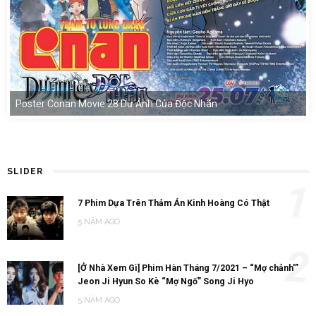
Poster Conan Movie 28 Dư Ảnh Của Độc Nhãn
SLIDER
1
7 Phim Dựa Trên Thảm Án Kinh Hoàng Có Thật
5 NĂM AGO
2
[Ở Nhà Xem Gì] Phim Hàn Tháng 7/2021 – “Mợ chảnh'”
Jeon Ji Hyun So Kè “Mợ Ngố” Song Ji Hyo
5 NĂM AGO