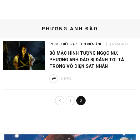
PHƯƠNG ANH ĐÀO
PHIM CHIẾU RẠP
TIN ĐIỆN ẢNH
4 NĂM AGO
BỎ MẶC HÌNH TƯỢNG NGỌC NỮ,
PHƯƠNG ANH ĐÀO BỊ ĐÁNH TƠI TẢ
TRONG VÔ DIỆN SÁT NHÂN
SHARE
1
2