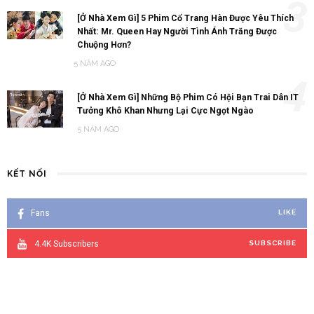
3
[Ở Nhà Xem Gì] 5 Phim Cổ Trang Hàn Được Yêu Thích
Nhất: Mr. Queen Hay Người Tình Ánh Trăng Được
Chuộng Hơn?
5 NĂM AGO
4
[Ở Nhà Xem Gì] Những Bộ Phim Có Hội Bạn Trai Dân IT
Tưởng Khô Khan Nhưng Lại Cực Ngọt Ngào
5 NĂM AGO
KẾT NỐI
Fans
LIKE
4.4K
Subscribers
SUBSCRIBE