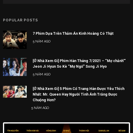
POPULAR POSTS
7 Phim Dựa Trên Thảm Án Kinh Hoàng Có Thật
5 NĂM AGO
[Ở Nhà Xem Gì] Phim Hàn Tháng 7/2021 – “Mợ chảnh'”
Jeon Ji Hyun So Kè “Mợ Ngố” Song Ji Hyo
5 NĂM AGO
[Ở Nhà Xem Gì] 5 Phim Cổ Trang Hàn Được Yêu Thích
Nhất: Mr. Queen Hay Người Tình Ánh Trăng Được
Chuộng Hơn?
5 NĂM AGO