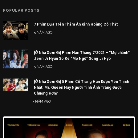
POPULAR POSTS
7 Phim Dựa Trên Thảm Án Kinh Hoàng Có Thật
5 NĂM AGO
[Ở Nhà Xem Gì] Phim Hàn Tháng 7/2021 – “Mợ chảnh'”
Jeon Ji Hyun So Kè “Mợ Ngố” Song Ji Hyo
5 NĂM AGO
[Ở Nhà Xem Gì] 5 Phim Cổ Trang Hàn Được Yêu Thích
Nhất: Mr. Queen Hay Người Tình Ánh Trăng Được
Chuộng Hơn?
5 NĂM AGO