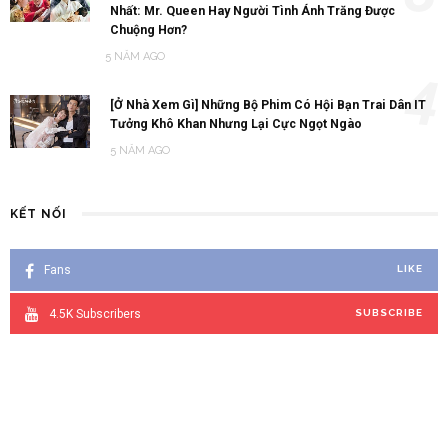
Nhất: Mr. Queen Hay Người Tình Ánh Trăng Được
Chuộng Hơn?
5 NĂM AGO
4
[Ở Nhà Xem Gì] Những Bộ Phim Có Hội Bạn Trai Dân IT
Tưởng Khô Khan Nhưng Lại Cực Ngọt Ngào
5 NĂM AGO
KẾT NỐI
Fans
LIKE
4.5K
Subscribers
SUBSCRIBE