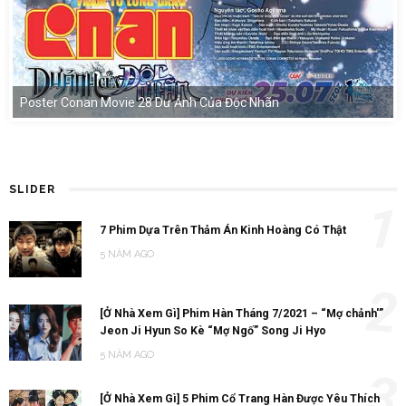
Poster Conan Movie 28 Dư Ảnh Của Độc Nhãn
SLIDER
1
7 Phim Dựa Trên Thảm Án Kinh Hoàng Có Thật
5 NĂM AGO
2
[Ở Nhà Xem Gì] Phim Hàn Tháng 7/2021 – “Mợ chảnh'”
Jeon Ji Hyun So Kè “Mợ Ngố” Song Ji Hyo
5 NĂM AGO
3
[Ở Nhà Xem Gì] 5 Phim Cổ Trang Hàn Được Yêu Thích