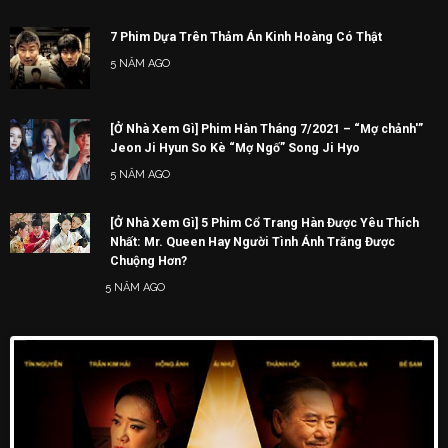
7 Phim Dựa Trên Thảm Án Kinh Hoàng Có Thật
5 NĂM AGO
[Ở Nhà Xem Gì] Phim Hàn Tháng 7/2021 – “Mợ chảnh'”
Jeon Ji Hyun So Kè “Mợ Ngố” Song Ji Hyo
5 NĂM AGO
[Ở Nhà Xem Gì] 5 Phim Cổ Trang Hàn Được Yêu Thích
Nhất: Mr. Queen Hay Người Tình Ánh Trăng Được
Chuộng Hơn?
5 NĂM AGO