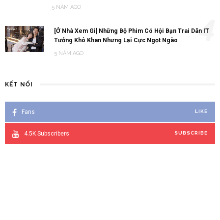
5 NĂM AGO
4
[Ở Nhà Xem Gì] Những Bộ Phim Có Hội Bạn Trai Dân IT
Tưởng Khô Khan Nhưng Lại Cực Ngọt Ngào
5 NĂM AGO
KẾT NỐI
Fans
LIKE
4.5K
Subscribers
SUBSCRIBE