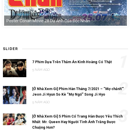
Poster Conan Movie 28 Dư Ảnh Của Độc Nhãn
SLIDER
1
7 Phim Dựa Trên Thảm Án Kinh Hoàng Có Thật
5 NĂM AGO
2
[Ở Nhà Xem Gì] Phim Hàn Tháng 7/2021 – “Mợ chảnh'”
Jeon Ji Hyun So Kè “Mợ Ngố” Song Ji Hyo
5 NĂM AGO
3
[Ở Nhà Xem Gì] 5 Phim Cổ Trang Hàn Được Yêu Thích
Nhất: Mr. Queen Hay Người Tình Ánh Trăng Được
Chuộng Hơn?