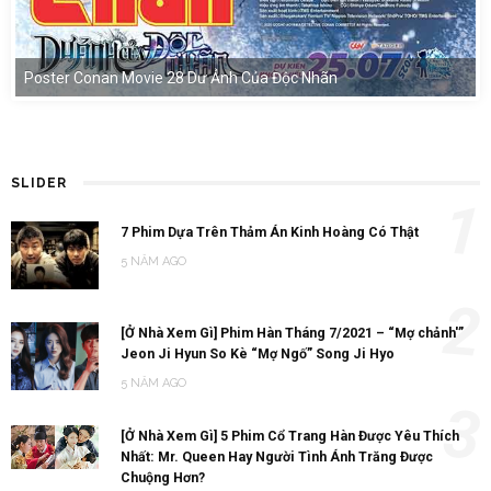
Poster Conan Movie 28 Dư Ảnh Của Độc Nhãn
SLIDER
1
7 Phim Dựa Trên Thảm Án Kinh Hoàng Có Thật
5 NĂM AGO
2
[Ở Nhà Xem Gì] Phim Hàn Tháng 7/2021 – “Mợ chảnh'”
Jeon Ji Hyun So Kè “Mợ Ngố” Song Ji Hyo
5 NĂM AGO
3
[Ở Nhà Xem Gì] 5 Phim Cổ Trang Hàn Được Yêu Thích
Nhất: Mr. Queen Hay Người Tình Ánh Trăng Được
Chuộng Hơn?