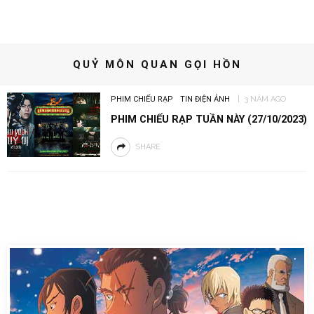
QUỶ MÔN QUAN GỌI HỒN
PHIM CHIẾU RẠP
TIN ĐIỆN ẢNH
3 NĂM AGO
PHIM CHIẾU RẠP TUẦN NÀY (27/10/2023)
SHARE