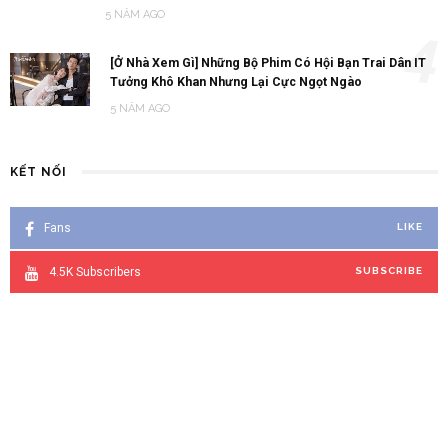
5 NĂM AGO
4
[Ở Nhà Xem Gì] Những Bộ Phim Có Hội Bạn Trai Dân IT
Tưởng Khô Khan Nhưng Lại Cực Ngọt Ngào
5 NĂM AGO
KẾT NỐI
Fans
LIKE
4.5K
Subscribers
SUBSCRIBE