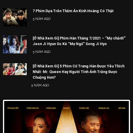
7 Phim Dựa Trên Thảm Án Kinh Hoàng Có Thật
5 NĂM AGO
[Ở Nhà Xem Gì] Phim Hàn Tháng 7/2021 – “Mợ chảnh'”
Jeon Ji Hyun So Kè “Mợ Ngố” Song Ji Hyo
5 NĂM AGO
[Ở Nhà Xem Gì] 5 Phim Cổ Trang Hàn Được Yêu Thích
Nhất: Mr. Queen Hay Người Tình Ánh Trăng Được
Chuộng Hơn?
5 NĂM AGO