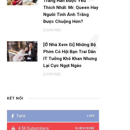
Trang Hàn Được Yêu
Thích Nhất: Mr. Queen Hay
Người Tình Ánh Trăng
Được Chuộng Hơn?
5 NĂM AGO
4
[Ở Nhà Xem Gì] Những Bộ
Phim Có Hội Bạn Trai Dân
IT Tưởng Khô Khan Nhưng
Lại Cực Ngọt Ngào
5 NĂM AGO
KẾT NỐI
Fans
LIKE
4.5K
Subscribers
SUBSCRIBE