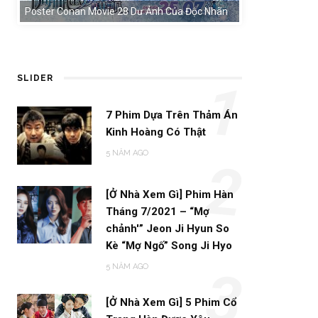
Poster Conan Movie 28 Dư Ảnh Của Độc Nhãn
SLIDER
1
7 Phim Dựa Trên Thảm Án
Kinh Hoàng Có Thật
5 NĂM AGO
2
[Ở Nhà Xem Gì] Phim Hàn
Tháng 7/2021 – “Mợ
chảnh'” Jeon Ji Hyun So
Kè “Mợ Ngố” Song Ji Hyo
5 NĂM AGO
3
[Ở Nhà Xem Gì] 5 Phim Cổ