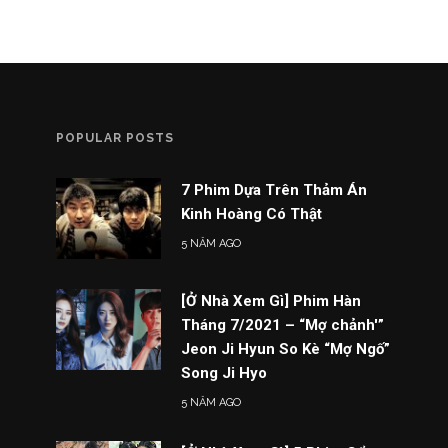
POPULAR POSTS
7 Phim Dựa Trên Thảm Án
Kinh Hoàng Có Thật
5 NĂM AGO
[Ở Nhà Xem Gì] Phim Hàn
Tháng 7/2021 – “Mợ chảnh'”
Jeon Ji Hyun So Kè “Mợ Ngố”
Song Ji Hyo
5 NĂM AGO