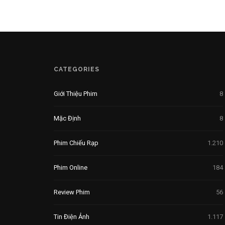
CATEGORIES
Giới Thiệu Phim
8
Mặc Định
8
Phim Chiếu Rạp
1.210
Phim Online
184
Review Phim
56
Tin Điện Ảnh
1.117