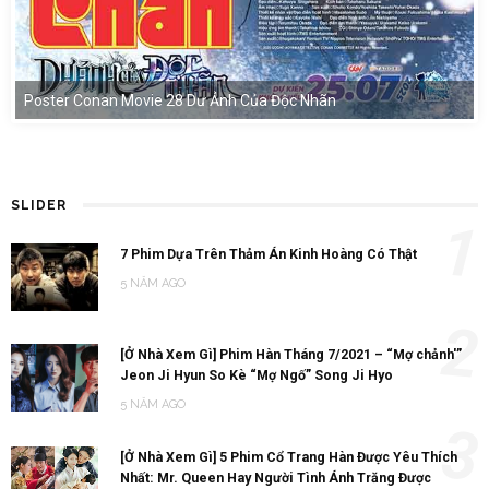
Poster Conan Movie 28 Dư Ảnh Của Độc Nhãn
SLIDER
1
7 Phim Dựa Trên Thảm Án Kinh Hoàng Có Thật
5 NĂM AGO
2
[Ở Nhà Xem Gì] Phim Hàn Tháng 7/2021 – “Mợ chảnh'”
Jeon Ji Hyun So Kè “Mợ Ngố” Song Ji Hyo
5 NĂM AGO
3
[Ở Nhà Xem Gì] 5 Phim Cổ Trang Hàn Được Yêu Thích
Nhất: Mr. Queen Hay Người Tình Ánh Trăng Được