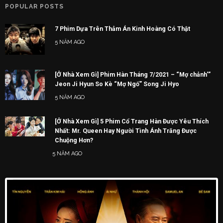
POPULAR POSTS
7 Phim Dựa Trên Thảm Án Kinh Hoàng Có Thật
5 NĂM AGO
[Ở Nhà Xem Gì] Phim Hàn Tháng 7/2021 – “Mợ chảnh'”
Jeon Ji Hyun So Kè “Mợ Ngố” Song Ji Hyo
5 NĂM AGO
[Ở Nhà Xem Gì] 5 Phim Cổ Trang Hàn Được Yêu Thích
Nhất: Mr. Queen Hay Người Tình Ánh Trăng Được
Chuộng Hơn?
5 NĂM AGO