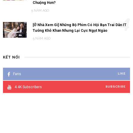
Chuộng Hơn?
5 NĂM AGO
4
[Ở Nhà Xem Gì] Những Bộ Phim Có Hội Bạn Trai Dân IT
Tưởng Khô Khan Nhưng Lại Cực Ngọt Ngào
5 NĂM AGO
KẾT NỐI
Fans
LIKE
4.4K
Subscribers
SUBSCRIBE