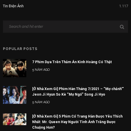
Tin Điện Ảnh
1.117
POPULAR POSTS
7 Phim Dựa Trên Thảm Án Kinh Hoàng Có Thật
5 NĂM AGO
[Ở Nhà Xem Gì] Phim Hàn Tháng 7/2021 – “Mợ chảnh'”
Jeon Ji Hyun So Kè “Mợ Ngố” Song Ji Hyo
5 NĂM AGO
[Ở Nhà Xem Gì] 5 Phim Cổ Trang Hàn Được Yêu Thích
Nhất: Mr. Queen Hay Người Tình Ánh Trăng Được
Chuộng Hơn?