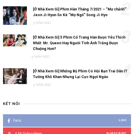
2
[Ở Nhà Xem Gì] Phim Hàn Tháng 7/2021 – “Mợ chảnh'”
Jeon Ji Hyun So Kè “Mợ Ngố” Song Ji Hyo
5 NĂM AGO
3
[Ở Nhà Xem Gì] 5 Phim Cổ Trang Hàn Được Yêu Thích
Nhất: Mr. Queen Hay Người Tình Ánh Trăng Được
Chuộng Hơn?
5 NĂM AGO
4
[Ở Nhà Xem Gì] Những Bộ Phim Có Hội Bạn Trai Dân IT
Tưởng Khô Khan Nhưng Lại Cực Ngọt Ngào
5 NĂM AGO
KẾT NỐI
Fans
LIKE
4.5K
Subscribers
SUBSCRIBE