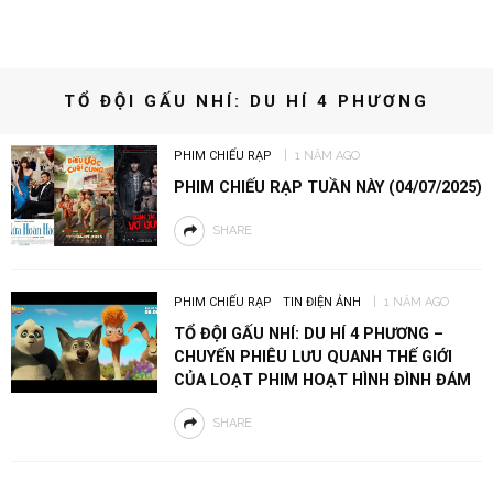
TỔ ĐỘI GẤU NHÍ: DU HÍ 4 PHƯƠNG
PHIM CHIẾU RẠP
1 NĂM AGO
PHIM CHIẾU RẠP TUẦN NÀY (04/07/2025)
SHARE
PHIM CHIẾU RẠP
TIN ĐIỆN ẢNH
1 NĂM AGO
TỔ ĐỘI GẤU NHÍ: DU HÍ 4 PHƯƠNG –
CHUYẾN PHIÊU LƯU QUANH THẾ GIỚI
CỦA LOẠT PHIM HOẠT HÌNH ĐÌNH ĐÁM
SHARE