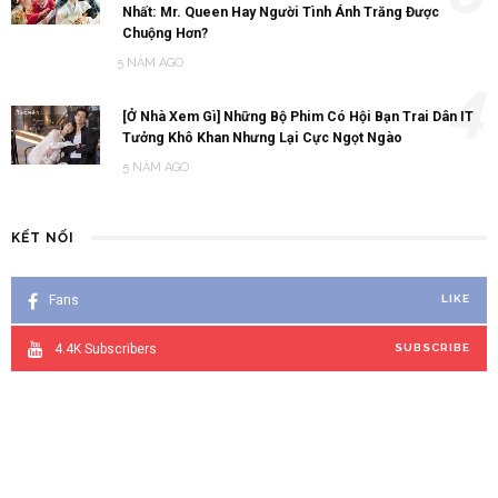
Nhất: Mr. Queen Hay Người Tình Ánh Trăng Được
Chuộng Hơn?
5 NĂM AGO
4
[Ở Nhà Xem Gì] Những Bộ Phim Có Hội Bạn Trai Dân IT
Tưởng Khô Khan Nhưng Lại Cực Ngọt Ngào
5 NĂM AGO
KẾT NỐI
Fans
LIKE
4.4K
Subscribers
SUBSCRIBE