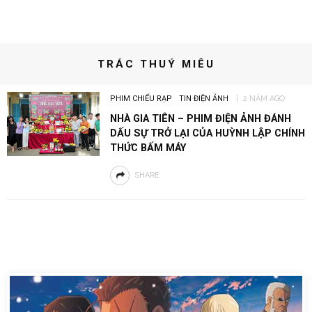
TRÁC THUÝ MIÊU
PHIM CHIẾU RẠP
TIN ĐIỆN ẢNH
2 NĂM AGO
NHÀ GIA TIÊN – PHIM ĐIỆN ẢNH ĐÁNH
DẤU SỰ TRỞ LẠI CỦA HUỲNH LẬP CHÍNH
THỨC BẤM MÁY
SHARE