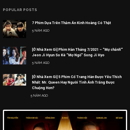
POPULAR POSTS
7 Phim Dựa Trên Thảm Án Kinh Hoàng Có Thật
5 NĂM AGO
[Ở Nhà Xem Gì] Phim Hàn Tháng 7/2021 – “Mợ chảnh'”
Jeon Ji Hyun So Kè “Mợ Ngố” Song Ji Hyo
5 NĂM AGO
[Ở Nhà Xem Gì] 5 Phim Cổ Trang Hàn Được Yêu Thích
Nhất: Mr. Queen Hay Người Tình Ánh Trăng Được
Chuộng Hơn?
5 NĂM AGO