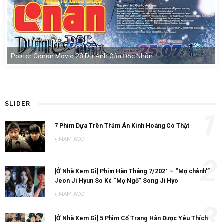
Poster Conan Movie 28 Dư Ảnh Của Độc Nhãn
SLIDER
1
7 Phim Dựa Trên Thảm Án Kinh Hoàng Có Thật
5 NĂM AGO
2
[Ở Nhà Xem Gì] Phim Hàn Tháng 7/2021 – “Mợ chảnh'”
Jeon Ji Hyun So Kè “Mợ Ngố” Song Ji Hyo
5 NĂM AGO
3
[Ở Nhà Xem Gì] 5 Phim Cổ Trang Hàn Được Yêu Thích