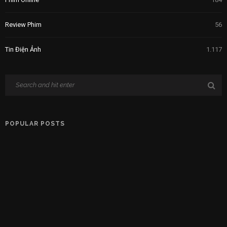
Review Phim
56
Tin Điện Ảnh
1.117
POPULAR POSTS
7 Phim Dựa Trên Thảm Án Kinh Hoàng Có Thật
5 NĂM AGO
[Ở Nhà Xem Gì] Phim Hàn Tháng 7/2021 – “Mợ chảnh'”
Jeon Ji Hyun So Kè “Mợ Ngố” Song Ji Hyo
5 NĂM AGO