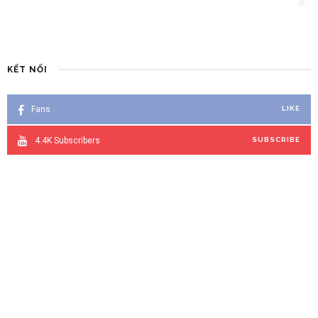
Tưởng Khô Khan Nhưng Lại Cực Ngọt Ngào
5 NĂM AGO
KẾT NỐI
Fans
LIKE
4.4K
Subscribers
SUBSCRIBE