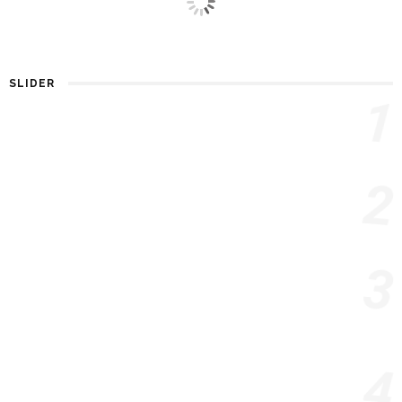
SLIDER
1
7 Phim Dựa Trên Thảm Án Kinh Hoàng Có Thật
5 NĂM AGO
2
[Ở Nhà Xem Gì] Phim Hàn Tháng 7/2021 – “Mợ chảnh'”
Jeon Ji Hyun So Kè “Mợ Ngố” Song Ji Hyo
5 NĂM AGO
3
[Ở Nhà Xem Gì] 5 Phim Cổ Trang Hàn Được Yêu Thích
Nhất: Mr. Queen Hay Người Tình Ánh Trăng Được
Chuộng Hơn?
5 NĂM AGO
4
[Ở Nhà Xem Gì] Những Bộ Phim Có Hội Bạn Trai Dân IT