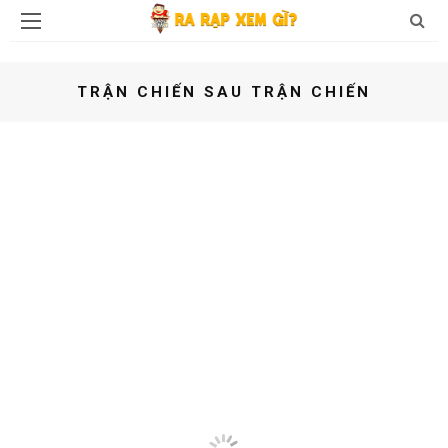
TRẬN CHIẾN SAU TRẬN CHIẾN
PHIM CHIẾU RẠP
TIN ĐIỆN ẢNH
1 NĂM AGO
TRẬN CHIẾN SAU TRẬN CHIẾN – NAM
DIỄN VIÊN TỪNG ĐOẠT GIẢI OSCAR –
LEONARDO DI CAPRIO TÁI XUẤT VỚI
TÁC PHẨM CHÍNH KỊCH CỦA ĐẠO DIỄN
PAUL THOMAS ANDERSON
SHARE