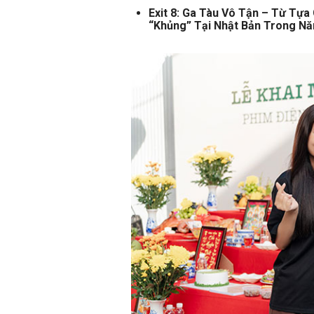
Exit 8: Ga Tàu Vô Tận – Từ Tự
“Khủng” Tại Nhật Bản Trong N