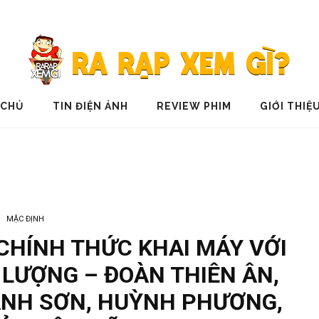
 CHỦ
TIN ĐIỆN ẢNH
REVIEW PHIM
GIỚI THIỆ
MẶC ĐỊNH
 CHÍNH THỨC KHAI MÁY VỚI
 LƯỢNG – ĐOÀN THIÊN ÂN,
ANH SƠN, HUỲNH PHƯƠNG,