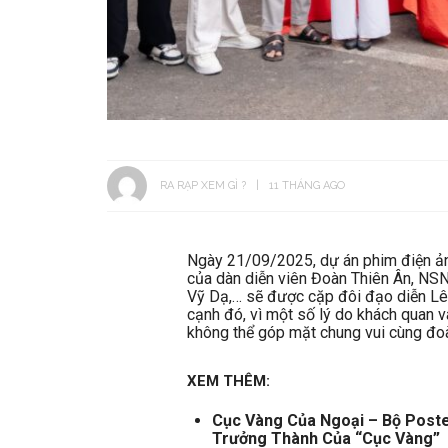
RA RẠP XEM GÌ ?
11 THÁNG AGO
Ngày 21/09/2025, dự án phim điện ản
của dàn diễn viên Đoàn Thiên Ân, N
Vỹ Dạ,… sẽ được cặp đôi đạo diễn Lê 
cạnh đó, vì một số lý do khách quan v
không thể góp mặt chung vui cùng đo
XEM THÊM:
Cục Vàng Của Ngoại – Bộ Poste
Trưởng Thành Của “Cục Vàng”