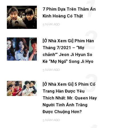
1
7 Phim Dựa Trên Thảm Án
Kinh Hoàng Có Thật
5 NĂM AGO
2
[Ở Nhà Xem Gì] Phim Hàn
Tháng 7/2021 – “Mợ
chảnh'” Jeon Ji Hyun So
Kè “Mợ Ngố” Song Ji Hyo
5 NĂM AGO
3
[Ở Nhà Xem Gì] 5 Phim Cổ
Trang Hàn Được Yêu
Thích Nhất: Mr. Queen Hay
Người Tình Ánh Trăng
Được Chuộng Hơn?
5 NĂM AGO