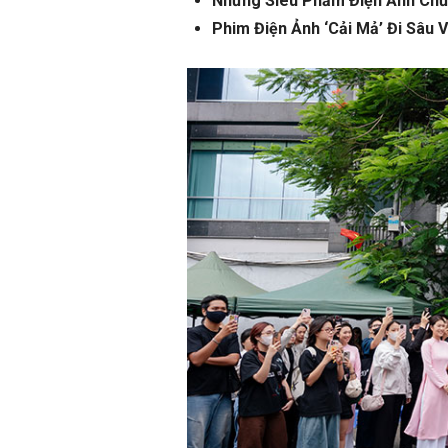
Những Siêu Phẩm Điện Ảnh Chủ
Phim Điện Ảnh ‘Cải Mả’ Đi Sâu 