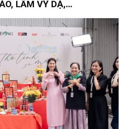
O, LÂM VỸ DẠ,…